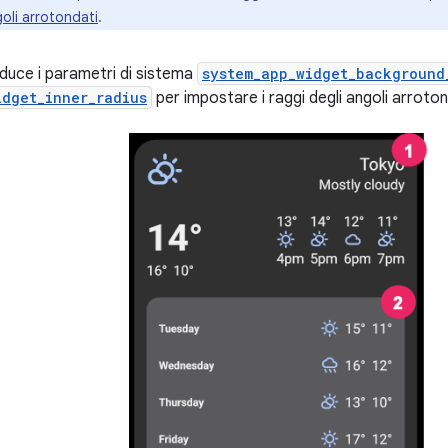
oli arrotondati
.
oduce i parametri di sistema
system_app_widget_background
idget_inner_radius
per impostare i raggi degli angoli arroton