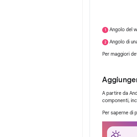
Angolo del w
1
Angolo di una
2
Per maggiori det
Aggiungere
A partire da Andr
componenti, incl
Per saperne di 