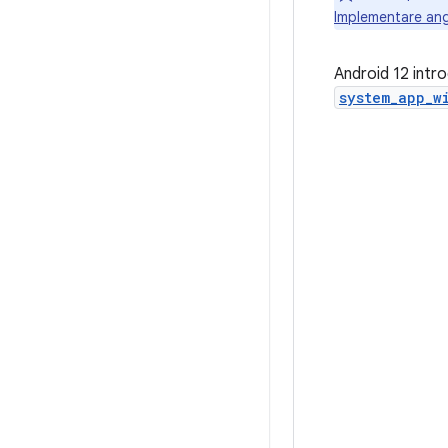
Implementare ang
Android 12 intr
system_app_w