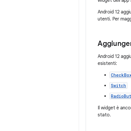
widget dell'app
Android 12 aggiu
utenti. Per magg
Aggiunger
Android 12 aggi
esistenti:
CheckBo
Switch
RadioBu
Il widget è anco
stato.