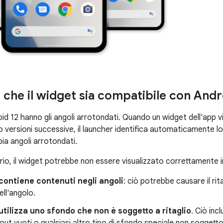
 che il widget sia compatibile con Andr
oid 12 hanno gli angoli arrotondati. Quando un widget dell'app vi
 versioni successive, il launcher identifica automaticamente lo 
ia angoli arrotondati.
io, il widget potrebbe non essere visualizzato correttamente in
 contiene contenuti negli angoli
: ciò potrebbe causare il rit
ell'angolo.
 utilizza uno sfondo che non è soggetto a ritaglio
. Ciò in
yout vuoti o qualsiasi altro tipo di sfondo speciale non soggetto