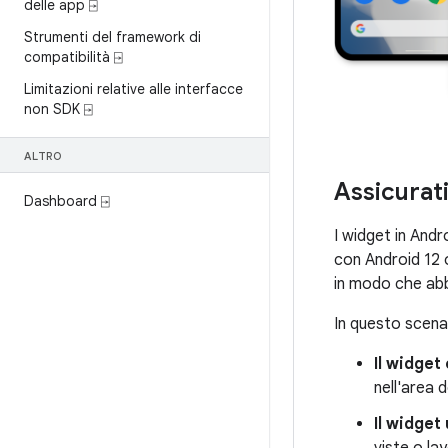
delle app ⍈
Strumenti del framework di
compatibilità ⍈
Limitazioni relative alle interfacce
non SDK ⍈
ALTRO
Assicurati
Dashboard ⍈
I widget in Andr
con Android 12 o
in modo che abb
In questo scenar
Il widget
nell'area d
Il widget
viste o la