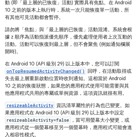
動 (即「最上層的已恢復」活動) 實際具有焦點。在 Android
10 之前的版本上執行時，系統一次只能恢復單一活動，所
有其他可見活動都會暫停。
請勿將「焦點」與「最上層的已恢復」活動混淆。系統會根
據 z 順序為活動指派優先順序，優先處理使用者上次互動的
活動。活動可以恢復到最上層，但不會聚焦 (例如通知欄展
開時)。
在 Android 10 (API 級別 29) 以上版本中，您可以訂閱
onTopResumedActivityChanged()
回呼，在活動取得或
失去最上層重新啟動位置時收到通知。這相當於 Android
10 之前的恢復狀態，如果您的應用程式使用可能需要與其
他應用程式共用的專屬或單例資源，這項資訊就很有用。
resizeableActivity
資訊清單屬性的行為也已變更。如
果應用程式在 Android 10 (API 級別 29) 以上版本中設定
resizeableActivity=false
，當可用螢幕大小變更，或
應用程式從一個螢幕移至另一個螢幕時，應用程式可能會進
入相容性模式。