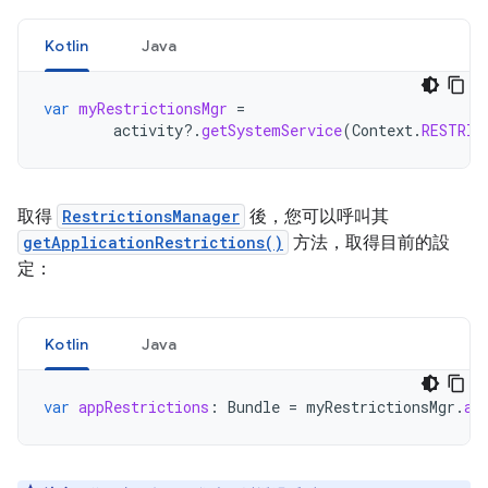
Kotlin
Java
var
myRestrictionsMgr
=
activity
?.
getSystemService
(
Context
.
RESTRIC
取得
RestrictionsManager
後，您可以呼叫其
getApplicationRestrictions()
方法，取得目前的設
定：
Kotlin
Java
var
appRestrictions
:
Bundle
=
myRestrictionsMgr
.
ap