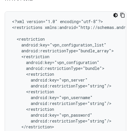
<?xml
version="1.0"
encoding="utf-8"?>

<restrictions
xmlns:android="http://schemas.androi