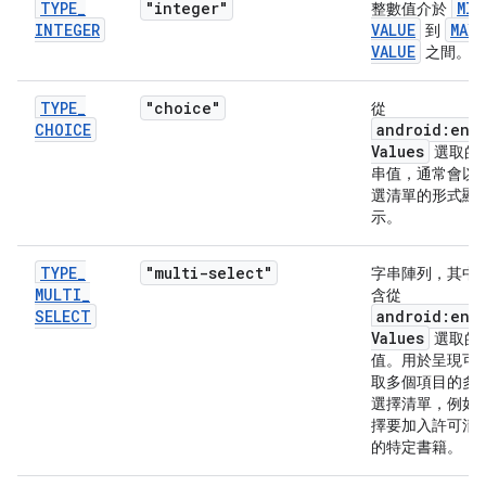
TYPE
_
"integer"
MIN
整數值介於
INTEGER
VALUE
MAX
_
到
VALUE
之間。
TYPE
_
"choice"
從
CHOICE
android:ent
Values
選取的
串值，通常會以
選清單的形式顯
示。
TYPE
_
"multi-select"
字串陣列，其中
MULTI
_
含從
SELECT
android:ent
Values
選取的
值。用於呈現可
取多個項目的多
選擇清單，例如
擇要加入許可清
的特定書籍。