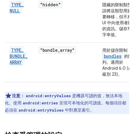
TYPE
_
"hidden"
隱藏的限制類型
NULL
請將這類型用於
要轉移，但不應
UI 中向使用者顯
的資訊。儲存單
字串值。
TYPE
_
"bundle
_
array"
用於儲存限制
BUNDLE
_
bundles
的陣
ARRAY
列。適用於
Android 6.0 (AP
級別 23)。
注意：
是機器可讀的值，無法本地
android:entryValues
化。使用
呈現可本地化的可讀值。每個項目都
android:entries
必須在
中對應至索引。
android:entryValues