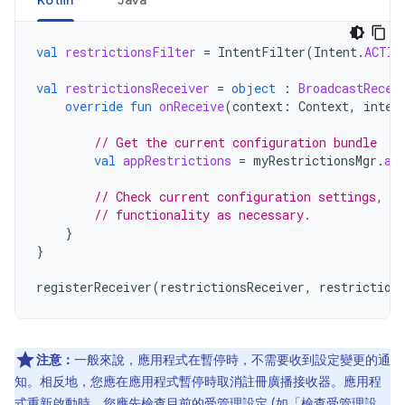
Kotlin
Java
val
restrictionsFilter
=
IntentFilter
(
Intent
.
ACTIO
val
restrictionsReceiver
=
object
:
BroadcastRecei
override
fun
onReceive
(
context
:
Context
,
inten
// Get the current configuration bundle
val
appRestrictions
=
myRestrictionsMgr
.
ap
// Check current configuration settings, c
// functionality as necessary.
}
}
registerReceiver
(
restrictionsReceiver
,
restriction
注意：
一般來說，應用程式在暫停時，不需要收到設定變更的通
知。相反地，您應在應用程式暫停時取消註冊廣播接收器。應用程
式重新啟動時，您應先檢查目前的受管理設定 (如「
檢查受管理設