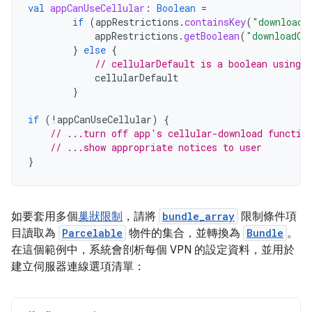
val
appCanUseCellular
:
Boolean
=
if
(
appRestrictions
.
containsKey
(
"downloadO
appRestrictions
.
getBoolean
(
"downloadOn
}
else
{
// cellularDefault is a boolean using 
cellularDefault
}
if
(
!
appCanUseCellular
)
{
// ...turn off app's cellular-download functio
// ...show appropriate notices to user
}
如要套用多個
巢狀限制
，請將
bundle_array
限制條件項
目讀取為
Parcelable
物件的集合，並轉換為
Bundle
。
在這個範例中，系統會剖析每個 VPN 的設定資料，並用於
建立伺服器連線選項清單：