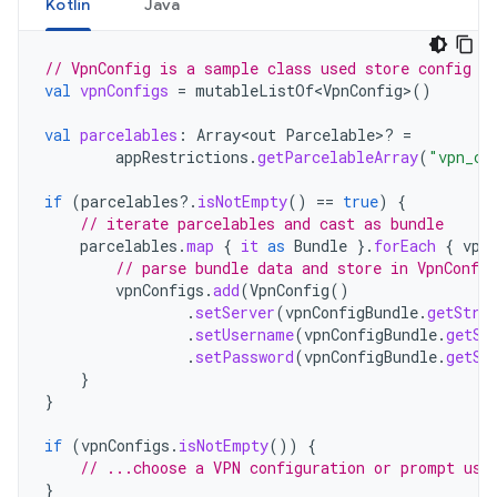
Kotlin
Java
// VpnConfig is a sample class used store config d
val
vpnConfigs
=
mutableListOf<VpnConfig>
()
val
parcelables
:
Array<out
Parcelable>? 
=
appRestrictions
.
getParcelableArray
(
"vpn_co
if
(
parcelables
?.
isNotEmpty
()
==
true
)
{
// iterate parcelables and cast as bundle
parcelables
.
map
{
it
as
Bundle
}.
forEach
{
vpn
// parse bundle data and store in VpnConfig
vpnConfigs
.
add
(
VpnConfig
()
.
setServer
(
vpnConfigBundle
.
getStri
.
setUsername
(
vpnConfigBundle
.
getSt
.
setPassword
(
vpnConfigBundle
.
getSt
}
}
if
(
vpnConfigs
.
isNotEmpty
())
{
// ...choose a VPN configuration or prompt use
}