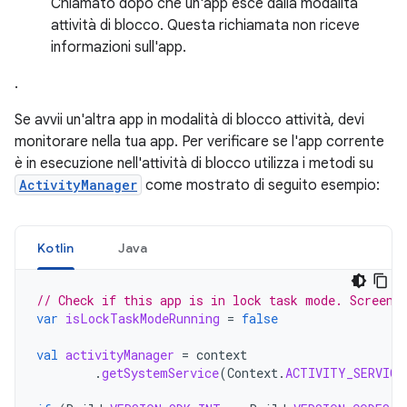
Chiamato dopo che un'app esce dalla modalità
attività di blocco. Questa richiamata non riceve
informazioni sull'app.
.
Se avvii un'altra app in modalità di blocco attività, devi
monitorare nella tua app. Per verificare se l'app corrente
è in esecuzione nell'attività di blocco utilizza i metodi su
ActivityManager
come mostrato di seguito esempio:
Kotlin
Java
// Check if this app is in lock task mode. Screen 
var
isLockTaskModeRunning
=
false
val
activityManager
=
context
.
getSystemService
(
Context
.
ACTIVITY_SERVICE