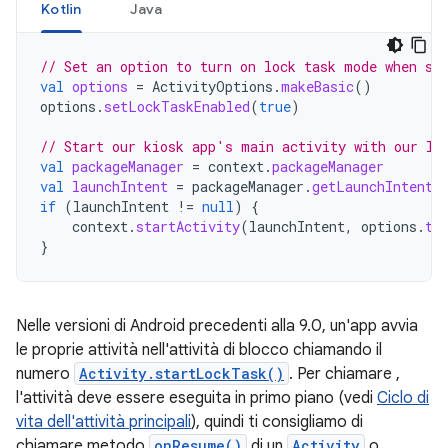
Kotlin
Java
// Set an option to turn on lock task mode when st
val
options
=
ActivityOptions
.
makeBasic
()
options
.
setLockTaskEnabled
(
true
)
// Start our kiosk app's main activity with our lo
val
packageManager
=
context
.
packageManager
val
launchIntent
=
packageManager
.
getLaunchIntentF
if
(
launchIntent
!=
null
)
{
context
.
startActivity
(
launchIntent
,
options
.
to
}
Nelle versioni di Android precedenti alla 9.0, un'app avvia
le proprie attività nell'attività di blocco chiamando il
numero
Activity.startLockTask()
. Per chiamare ,
l'attività deve essere eseguita in primo piano (vedi
Ciclo di
vita dell'attività principali
), quindi ti consigliamo di
chiamare metodo
onResume()
di un
Activity
o