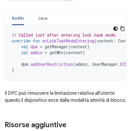
Kotlin
Java
// Called just after entering lock task mode.
override
fun
onLockTaskModeEntering
(
context
:
Conte
val
dpm
=
getManager
(
context
)
val
admin
=
getWho
(
context
)
dpm
.
addUserRestriction
(
admin
,
UserManager
.
DISA
}
Il DPC può rimuovere la limitazione relativa all'utente
quando il dispositivo esce dalla modalità attività di blocco.
Risorse aggiuntive