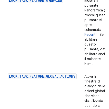
LOCK_TASK_FEATURE_OVERVIEW
Mostra il
pulsante
Panoramica (se
tocchi questo
pulsante si
apre
schermata
Recenti
). Se
abilitare
questo
pulsante, devi
abilitare anche
il pulsante
Home.
LOCK_TASK_FEATURE_GLOBAL_ACTIONS
Attiva la
finestra di
dialogo delle
azioni globali
che viene
visualizzata
quando si