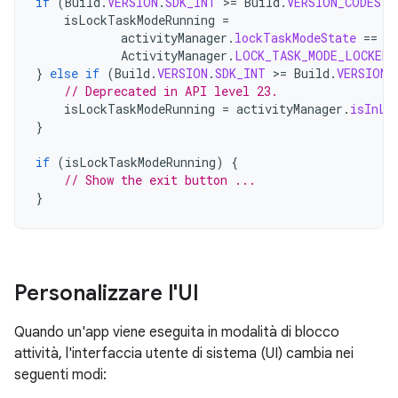
if
(
Build
.
VERSION
.
SDK_INT
>
=
Build
.
VERSION_CODES
.
M
isLockTaskModeRunning
=
activityManager
.
lockTaskModeState
==
ActivityManager
.
LOCK_TASK_MODE_LOCKED
}
else
if
(
Build
.
VERSION
.
SDK_INT
>
=
Build
.
VERSION_
// Deprecated in API level 23.
isLockTaskModeRunning
=
activityManager
.
isInLo
}
if
(
isLockTaskModeRunning
)
{
// Show the exit button ...
}
Personalizzare l'UI
Quando un'app viene eseguita in modalità di blocco
attività, l'interfaccia utente di sistema (UI) cambia nei
seguenti modi: