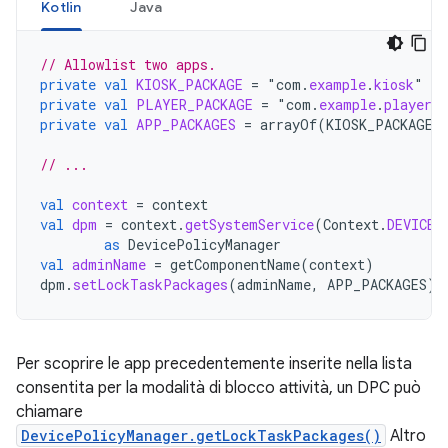
Kotlin
Java
// Allowlist two apps.
private
val
KIOSK_PACKAGE
=
"
com
.
example
.
kiosk
private
val
PLAYER_PACKAGE
=
"
com
.
example
.
player
private
val
APP_PACKAGES
=
arrayOf
(
KIOSK_PACKAGE
,
// ...
val
context
=
context
val
dpm
=
context
.
getSystemService
(
Context
.
DEVICE_
as
DevicePolicyManager
val
adminName
=
getComponentName
(
context
)
dpm
.
setLockTaskPackages
(
adminName
,
APP_PACKAGES
)
Per scoprire le app precedentemente inserite nella lista
consentita per la modalità di blocco attività, un DPC può
chiamare
DevicePolicyManager.getLockTaskPackages()
Altro