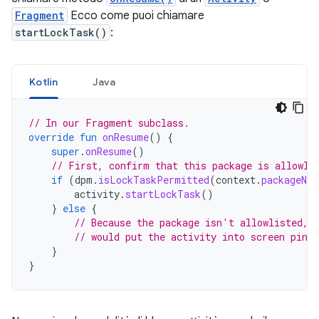
Fragment
Ecco come puoi chiamare
startLockTask()
:
Kotlin
Java
// In our Fragment subclass.
override
fun
onResume
()
{
super
.
onResume
()
// First, confirm that this package is allowli
if
(
dpm
.
isLockTaskPermitted
(
context
.
packageNam
activity
.
startLockTask
()
}
else
{
// Because the package isn't allowlisted, 
// would put the activity into screen pinn
}
}