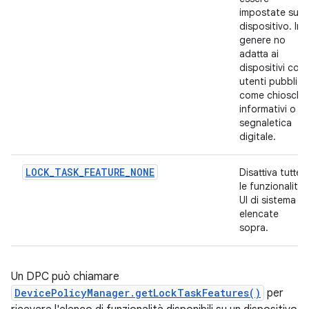
impostate sul
dispositivo. In
genere no
adatta ai
dispositivi con
utenti pubblici,
come chioschi
informativi o la
segnaletica
digitale.
LOCK_TASK_FEATURE_NONE
Disattiva tutte
le funzionalità
UI di sistema
elencate
sopra.
Un DPC può chiamare
DevicePolicyManager.getLockTaskFeatures()
per