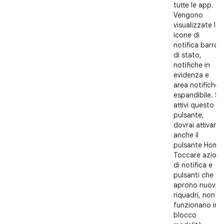
tutte le app.
Vengono
visualizzate le
icone di
notifica barra
di stato,
notifiche in
evidenza e
area notifiche
espandibile. Se
attivi questo
pulsante,
dovrai attivare
anche il
pulsante Home
Toccare azioni
di notifica e
pulsanti che
aprono nuovi
riquadri, non
funzionano in
blocco