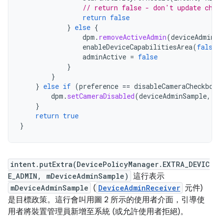
// return false - don't update che
return
false
}
else
{
dpm
.
removeActiveAdmin
(
deviceAdminS
enableDeviceCapabilitiesArea
(
false
adminActive
=
false
}
}
}
else
if
(
preference
==
disableCameraCheckbox
dpm
.
setCameraDisabled
(
deviceAdminSample
,
v
}
return
true
}
intent.putExtra(DevicePolicyManager.EXTRA_DEVIC
E_ADMIN, mDeviceAdminSample)
這行表示
mDeviceAdminSample
(
DeviceAdminReceiver
元件)
是目標政策。這行會叫用圖 2 所示的使用者介面，引導使
用者將裝置管理員新增至系統 (或允許使用者拒絕)。