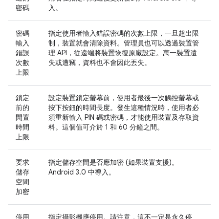
密碼
入。
密碼
指定使用者輸入錯誤密碼的次數上限，一旦超出限
輸入
制，裝置就會清除資料。管理員也可以透過裝置管
錯誤
理 API，從遠端將裝置恢復原廠設定。萬一裝置遺
次數
失或遭竊，資料也不會因此丟失。
上限
鎖定
設定裝置鎖定螢幕前，使用者最後一次觸控螢幕或
前的
按下按鈕的時間長度。發生這種情況時，使用者必
閒置
須重新輸入 PIN 碼或密碼，才能使用裝置及存取資
時間
料。這個值可介於 1 和 60 分鐘之間。
上限
要求
指定儲存空間是否應加密 (如果裝置支援)。
儲存
Android 3.0 中導入。
空間
加密
停用
指定攝影機應停用。請注意，這不一定是永久停