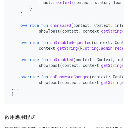
Toast
.
makeText
(
context
,
status
,
Toast
.
}
}
override
fun
onEnabled
(
context
:
Context
,
inten
showToast
(
context
,
context
.
getString
(
R
override
fun
onDisableRequested
(
context
:
Conte
context
.
getString
(
R
.
string
.
admin_recei
override
fun
onDisabled
(
context
:
Context
,
inte
showToast
(
context
,
context
.
getString
(
R
override
fun
onPasswordChanged
(
context
:
Contex
showToast
(
context
,
context
.
getString
(
R
...
}
啟用應用程式