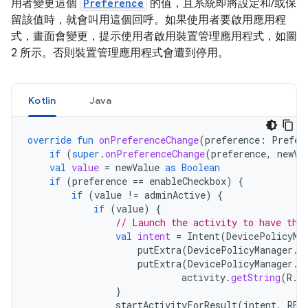
用者變更這個
Preference
的值，且系統即將設定和/或保
留該值時，就會叫用這個回呼。如果使用者要啟用應用程
式，畫面會變更，提示使用者啟用裝置管理應用程式，如圖
2 所示。否則裝置管理應用程式會遭到停用。
Kotlin
Java
override
fun
onPreferenceChange
(
preference
:
Prefer
if
(
super
.
onPreferenceChange
(
preference
,
newVa
val
value
=
newValue
as
Boolean
if
(
preference
==
enableCheckbox
)
{
if
(
value
!=
adminActive
)
{
if
(
value
)
{
// Launch the activity to have the
val
intent
=
Intent
(
DevicePolicyMa
putExtra
(
DevicePolicyManager
.
E
putExtra
(
DevicePolicyManager
.
E
activity
.
getString
(
R
.
s
}
startActivityForResult
(
intent
,
REQ