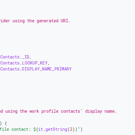
vider using the generated URI.
.
Contacts
.
_ID
,
.
Contacts
.
LOOKUP_KEY
,
.
Contacts
.
DISPLAY_NAME_PRIMARY
nd using the work profile contacts' display name.
)
{
file contact: 
${
it
.
getString
(
2
)
}
"
)