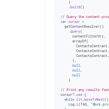
)
.
build
()
// Query the content pro
var
cursor
=
getContentResolver
()
.
query
(
contentFilterUri
,
arrayOf
(
ContactsContract
ContactsContract
ContactsContract
),
null
,
null
,
null
)
// Print any results fou
cursor
?.
use
{
while
(
it
.
moveToNext
()
Log
.
i
(
TAG
,
"Work pro