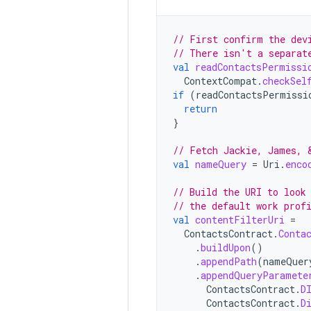
// First confirm the dev
// There isn't a separat
val
readContactsPermissi
ContextCompat
.
checkSel
if
(
readContactsPermissi
return
}
// Fetch Jackie, James, 
val
nameQuery
=
Uri
.
enco
// Build the URI to look
// the default work prof
val
contentFilterUri
=
ContactsContract
.
Conta
.
buildUpon
()
.
appendPath
(
nameQuer
.
appendQueryParamete
ContactsContract
.
D
ContactsContract
.
D