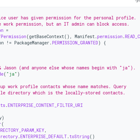
ice user has given permission for the personal profile.
e work permission, but an IT admin can block access.
on
=
fPermission
(
getBaseContext
(),
Manifest
.
permission
.
READ_
on
!=
PackageManager
.
PERMISSION_GRANTED
)
{
& Jason (and anyone else whose names begin with "ja").
de
(
"ja"
)
 up work profile contacts whose name matches. Query
ile directory which is the locally-stored contacts.
cts
.
ENTERPRISE_CONTENT_FILTER_URI
y
)
r
(
IRECTORY_PARAM_KEY
,
irectory
.
ENTERPRISE_DEFAULT
.
toString
()