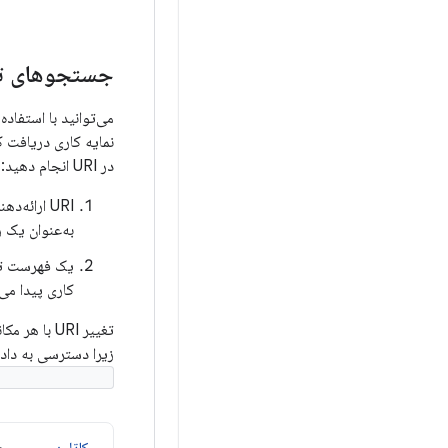
جستجوهای ت
در URI انجام دهید:
URI ارائه‌دهنده محتوا را روی
به‌عنوان یک 
یک فهرست تم
کاری پیدا می‌
تغییر URI با هر مکانیزم ارائه‌دهنده محتوا مانند
زیرا دسترسی به داده
solver.query()
کاتلین
جا