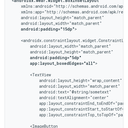
<
androidx.wear.widget.BoxInsetLayout
android:padding="15dp"
>

android:padding="5dp"
app:layout_boxedEdges="all"
>

app:layout_constraintTop_toTopOf="pare