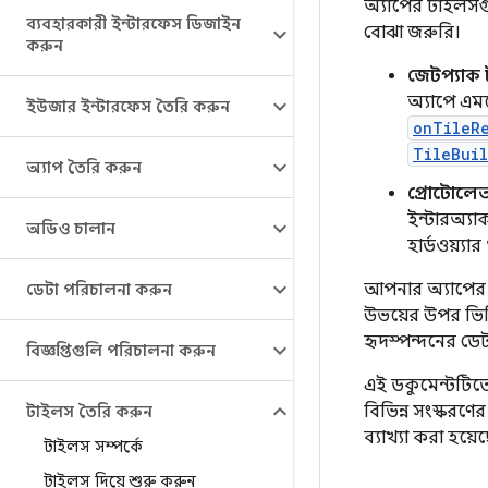
অ্যাপের টাইলসগ
ব্যবহারকারী ইন্টারফেস ডিজাইন
বোঝা জরুরি।
করুন
জেটপ্যাক ট
অ্যাপে এম
ইউজার ইন্টারফেস তৈরি করুন
onTileR
TileBuil
অ্যাপ তৈরি করুন
প্রোটোলেআ
ইন্টারঅ্যা
অডিও চালান
হার্ডওয়্যা
আপনার অ্যাপের J
ডেটা পরিচালনা করুন
উভয়ের উপর ভিত
হৃদস্পন্দনের ডেটা
বিজ্ঞপ্তিগুলি পরিচালনা করুন
এই ডকুমেন্টটিতে
বিভিন্ন সংস্করণে
টাইলস তৈরি করুন
ব্যাখ্যা করা হয়ে
টাইলস সম্পর্কে
টাইলস দিয়ে শুরু করুন