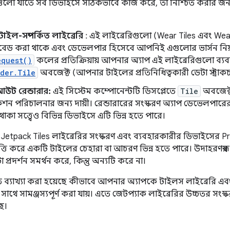
ুলো যাতে সব ডিভাইসে সঠিকভাবে কাজ করে, তা নিশ্চিত করার জন্য
াইল-সম্পর্কিত লাইব্রেরি
: এই লাইব্রেরিগুলো (Wear Tiles এবং W
বেড করা থাকে এবং ডেভেলপার হিসেবে আপনিই এগুলোর ভার্সন নিয়ন্
equest()
কলের প্রতিক্রিয়ায় আপনার অ্যাপ এই লাইব্রেরিগুলো ব্
der.Tile
অবজেক্ট (আপনার টাইলের প্রতিনিধিত্বকারী ডেটা স্ট্রাক
উট রেন্ডারার:
​​এই সিস্টেম কম্পোনেন্টটি ডিসপ্লেতে
Tile
অবজেক্ট
কশন পরিচালনার জন্য দায়ী। রেন্ডারারের সংস্করণ অ্যাপ ডেভেলপারের 
র থাকা সত্ত্বেও বিভিন্ন ডিভাইসে এটি ভিন্ন হতে পারে।
etpack Tiles লাইব্রেরির সংস্করণ এবং ব্যবহারকারীর ডিভাইসের P
্তি করে একটি টাইলের চেহারা বা আচরণ ভিন্ন হতে পারে। উদাহরণস্
 প্রদর্শন সমর্থন করে, কিন্তু অন্যটি করে না।
 ব্যাখ্যা করা হয়েছে কীভাবে আপনার অ্যাপকে টাইলস লাইব্রেরি এ
র সাথে সামঞ্জস্যপূর্ণ করা যায়। এতে জেটপ্যাক লাইব্রেরির উচ্চতর সংস
ছে।