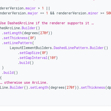
dererVersion
.
major
 > 
1
||
ndererVersion
.
major
==
1
 && 
rendererVersion
.
minor
>
=
50
Use DashedArcLine if the renderer supports it …
hedArcLine
.
Builder
()
.
setLength
(
degrees
(
270f
))
.
setThickness
(
8f
)
.
setLinePattern
(
LayoutElementBuilders
.
DashedLinePattern
.
Builder
()
.
setGapSize
(
8f
)
.
setGapInterval
(
10f
)
.
build
()
)
.
build
()
{
… otherwise use ArcLine.
Line
.
Builder
().
setLength
(
degrees
(
270f
)).
setThickness
(
d