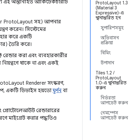
 এই অন্তর্নিহিত আর্কিটেকচারটি
ProtoLayout 1.3
(Material 3
Expressive)-এ
স্থানান্তরিত হন
ear ProtoLayout সহ) আপনার
সুপারিশসমূহ
ত্রণ করেন। সিস্টেমের
যবহার করে একটি
অভিবাসন
প্রক্রিয়া
চার) তৈরি করে।
থিমিং
 রেন্ডার করা এবং ব্যবহারকারীর
নিয়ন্ত্রণে থাকে না এবং একই
উপাদান
Tiles 1.2 /
ProtoLayout
rotoLayout Renderer সংস্করণ,
1.0-এ স্থানান্তরিত
করুন
বরূপ, একটি ডিভাইস হয়তো
ঘূর্ণন
বা
নির্ভরতা
আপডেট করুন
বং প্রোটোলেআউট রেন্ডারারের
নেমস্পেস
্করণে মাইগ্রেট করার পদ্ধতিও
আপডেট করুন