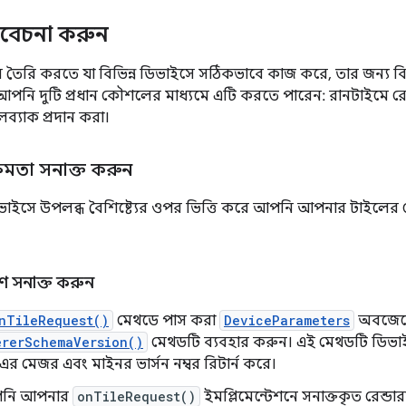
বিবেচনা করুন
ৈরি করতে যা বিভিন্ন ডিভাইসে সঠিকভাবে কাজ করে, তার জন্য বিভি
পনি দুটি প্রধান কৌশলের মাধ্যমে এটি করতে পারেন: রানটাইমে রেন্
ব্যাক প্রদান করা।
্ষমতা সনাক্ত করুন
 ডিভাইসে উপলব্ধ বৈশিষ্ট্যের ওপর ভিত্তি করে আপনি আপনার টাইল
রণ সনাক্ত করুন
nTileRequest()
মেথডে পাস করা
DeviceParameters
অবজেক্
ererSchemaVersion()
মেথডটি ব্যবহার করুন। এই মেথডটি ডিভা
র মেজর এবং মাইনর ভার্সন নম্বর রিটার্ন করে।
নি আপনার
onTileRequest()
ইমপ্লিমেন্টেশনে সনাক্তকৃত রেন্ডা