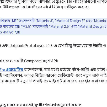
ৈশিষ্ট্যগুলোর সুবিধা নিতে আপনার Jetpack Tile লাইব্রেরিগুলো আপড
 টাইলগুলোকে সিস্টেমের সাথে নির্বিঘ্নে একীভূত করবে।
দেশিকায় "M3" সংক্ষেপণটি "Material 3", "Material Design 3" এবং "Materi
্যবহৃত হয়। "M2.5" সংক্ষেপণটি "Material 2.5" এবং "Material Design 2
ব্যবহৃত হয়।
.5 এবং Jetpack ProtoLayout 1.3-এ বেশ কিছু উল্লেখযোগ্য উন্নতি 
 করার জন্য একটি Compose-সদৃশ API।
ল ৩ এক্সপ্রেসিভ
কম্পোনেন্ট, যার মধ্যে রয়েছে বটম-হাগিং এজ বাটন এ
ি অ্যানিমেশন, আরও বিভিন্ন ধরনের গ্রেডিয়েন্ট, এবং নতুন আর্ক লাইন স
র কয়েকটি নতুন এপিআই-তে মাইগ্রেট না করেও ব্যবহার করা যেতে
ানান্তর করার সময় এই সুপারিশগুলো অনুসরণ করুন: