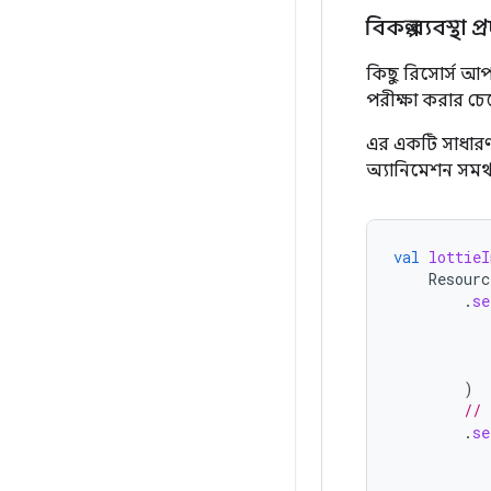
বিকল্প ব্যবস্থা 
কিছু রিসোর্স আপন
পরীক্ষা করার চ
এর একটি সাধারণ 
অ্যানিমেশন সমর্থ
val
lottieI
Resourc
.
se
)
// 
.
se