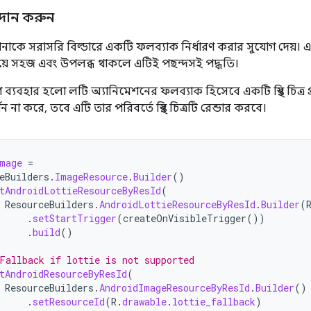
প্রদান করুন
াকে সরাসরি বিল্ডারে একটি ফলব্যাক নির্ধারণ করার সুযোগ দেয়। এটি 
েয়ে সহজ এবং উপলব্ধ থাকলে এটিই পছন্দসই পদ্ধতি।
ব্যবহার হলো লটি অ্যানিমেশনের ফলব্যাক হিসেবে একটি স্থির চিত্র 
ন না করে, তবে এটি তার পরিবর্তে স্থির চিত্রটি রেন্ডার করবে।
mage
=
eBuilders
.
ImageResource
.
Builder
()
tAndroidLottieResourceByResId
(
ResourceBuilders
.
AndroidLottieResourceByResId
.
Builder
(
.
setStartTrigger
(
createOnVisibleTrigger
())
.
build
()
Fallback if lottie is not supported
tAndroidResourceByResId
(
ResourceBuilders
.
AndroidImageResourceByResId
.
Builder
()
.
setResourceId
(
R
.
drawable
.
lottie_fallback
)