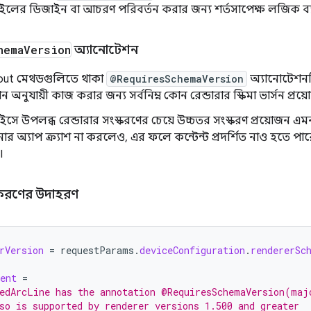
লের ডিজাইন বা আচরণ পরিবর্তন করার জন্য শর্তসাপেক্ষ লজিক ব
hema
Version
অ্যানোটেশন
out মেথডগুলিতে থাকা
@RequiresSchemaVersion
অ্যানোটেশনট
ন অনুযায়ী কাজ করার জন্য সর্বনিম্ন কোন রেন্ডারার স্কিমা ভার্সন প্রয
ইসে উপলব্ধ রেন্ডারার সংস্করণের চেয়ে উচ্চতর সংস্করণ প্রয়ো
র অ্যাপ ক্র্যাশ না করলেও, এর ফলে কন্টেন্ট প্রদর্শিত নাও হতে পা
।
্তকরণের উদাহরণ
rVersion
=
requestParams
.
deviceConfiguration
.
rendererSc
ent
=
edArcLine has the annotation @RequiresSchemaVersion(maj
so is supported by renderer versions 1.500 and greater