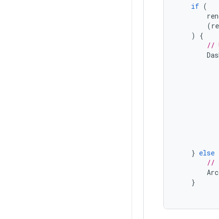
if
(
ren
(
re
)
{
// 
Das
}
else
// 
Arc
}