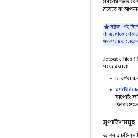
সর্বশেষ উন্নত ব
রয়েছে যা আপনার
দ্রষ্টব্য:
এই নির্
পদগুলোকে বোঝাতে ব
পদগুলোকে বোঝাতে 
Jetpack Tiles 1
মধ্যে রয়েছে:
UI বর্ণনা
ম্যাটেরিয়া
সাপোর্ট: লট
ফিচারগুলো
সুপারিশসমূহ
আপনার টাইলস স্থ