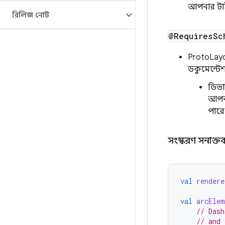
আপনার টাই
রিলিজ নোট
@Requires
Sc
ProtoLay
ডকুমেন্টেশ
ডিভা
আপনা
পারে
সংস্করণ সনাক
val
rendere
val
arcElem
// Dash
// and 