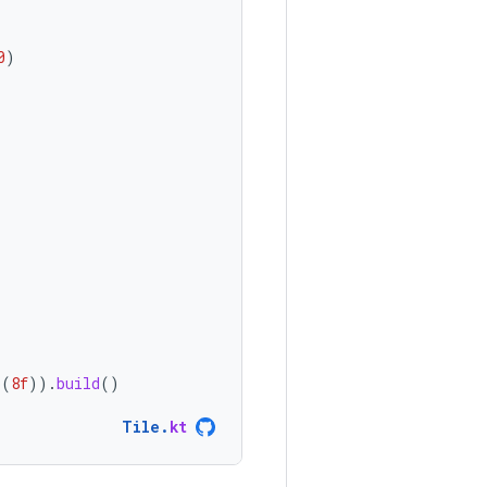
0
)
p
(
8f
)).
build
()
Tile
.
kt