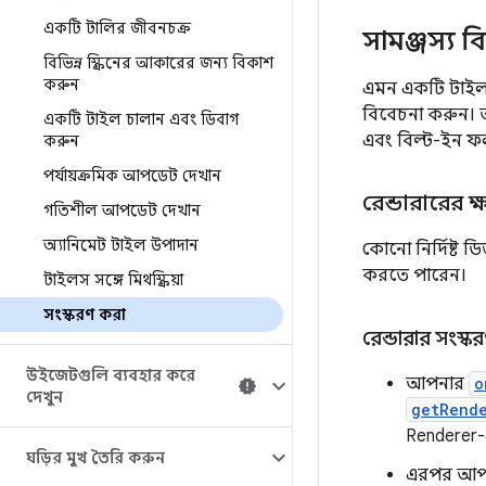
একটি টালির জীবনচক্র
সামঞ্জস্য 
বিভিন্ন স্ক্রিনের আকারের জন্য বিকাশ
করুন
এমন একটি টাইল ত
বিবেচনা করুন। আ
একটি টাইল চালান এবং ডিবাগ
এবং বিল্ট-ইন ফল
করুন
পর্যায়ক্রমিক আপডেট দেখান
রেন্ডারারের ক
গতিশীল আপডেট দেখান
অ্যানিমেট টাইল উপাদান
কোনো নির্দিষ্ট
করতে পারেন।
টাইলস সঙ্গে মিথস্ক্রিয়া
সংস্করণ করা
রেন্ডারার সংস্ক
উইজেটগুলি ব্যবহার করে
আপনার
o
দেখুন
getRend
Renderer-এ
ঘড়ির মুখ তৈরি করুন
এরপর আপ