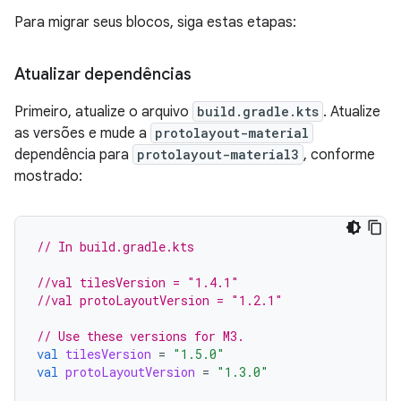
Para migrar seus blocos, siga estas etapas:
Atualizar dependências
Primeiro, atualize o arquivo
build.gradle.kts
. Atualize
as versões e mude a
protolayout-material
dependência para
protolayout-material3
, conforme
mostrado:
// In build.gradle.kts
//val tilesVersion = "1.4.1"
//val protoLayoutVersion = "1.2.1"
// Use these versions for M3.
val
tilesVersion
=
"1.5.0"
val
protoLayoutVersion
=
"1.3.0"