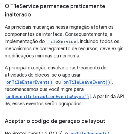
O Tile
Service permanece praticamente
inalterado
As principais mudanças nessa migração afetam os
componentes da interface. Consequentemente, a
implementação do
TileService
, incluindo todos os
mecanismos de carregamento de recursos, deve exigir
modificações mínimas ou nenhuma.
A principal exceção envolve o rastreamento de
atividades de blocos: se o app usar
onTileEnterEvent()
ou
onTileLeaveEvent()
,
recomendamos que você migre para
onRecentInteractionEventsAsync()
. A partir da API
36, esses eventos serão agrupados.
Adaptar o código de geração de layout
No ProtoLayout 1.2 (M2.5), o
onTileRequest()