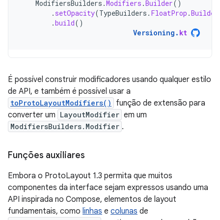
ModifiersBuilders
.
Modifiers
.
Builder
()
.
setOpacity
(
TypeBuilders
.
FloatProp
.
Builder
.
build
()
Versioning
.
kt
É possível construir modificadores usando qualquer estilo
de API, e também é possível usar a
toProtoLayoutModifiers()
função de extensão para
converter um
LayoutModifier
em um
ModifiersBuilders.Modifier
.
Funções auxiliares
Embora o ProtoLayout 1.3 permita que muitos
componentes da interface sejam expressos usando uma
API inspirada no Compose, elementos de layout
fundamentais, como
linhas
e
colunas
de