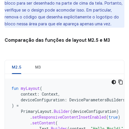
bloco para ser desenhado na parte de cima da tela. Portanto,
verifique se o design pode acomodar isso. Em particular,
remova o código que desenha explicitamente o logotipo do
bloco nessa área para que ele apareça apenas uma vez.
Comparação das funções de layout M2
.
5 e M3
M2.5
M3
fun
myLayout
(
context
:
Context
,
deviceConfiguration
:
DeviceParametersBuilders
.
)
=
PrimaryLayout
.
Builder
(
deviceConfiguration
)
.
setResponsiveContentInsetEnabled
(
true
)
.
setContent
(
Text
.
Builder
(
context
,
"Hello World!"
)