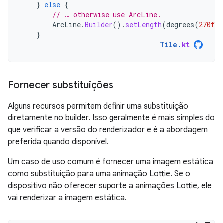
}
else
{
// … otherwise use ArcLine.
ArcLine
.
Builder
().
setLength
(
degrees
(
270f
)
}
Tile
.
kt
Fornecer substituições
Alguns recursos permitem definir uma substituição
diretamente no builder. Isso geralmente é mais simples do
que verificar a versão do renderizador e é a abordagem
preferida quando disponível.
Um caso de uso comum é fornecer uma imagem estática
como substituição para uma animação Lottie. Se o
dispositivo não oferecer suporte a animações Lottie, ele
vai renderizar a imagem estática.