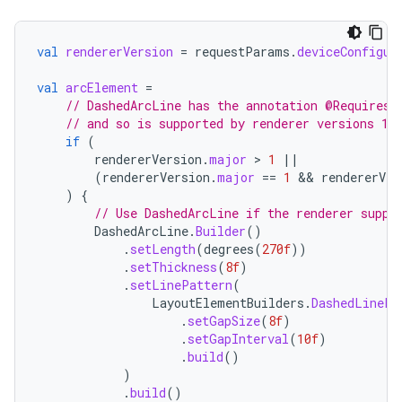
val
rendererVersion
=
requestParams
.
deviceConfigur
val
arcElement
=
// DashedArcLine has the annotation @RequiresS
// and so is supported by renderer versions 1.
if
(
rendererVersion
.
major
 > 
1
||
(
rendererVersion
.
major
==
1
 && 
rendererVer
)
{
// Use DashedArcLine if the renderer suppo
DashedArcLine
.
Builder
()
.
setLength
(
degrees
(
270f
))
.
setThickness
(
8f
)
.
setLinePattern
(
LayoutElementBuilders
.
DashedLinePa
.
setGapSize
(
8f
)
.
setGapInterval
(
10f
)
.
build
()
)
.
build
()