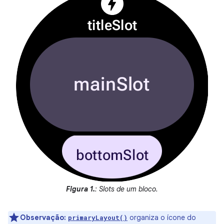
Figura 1.
: Slots de um bloco.
Observação:
organiza o ícone do
primaryLayout()