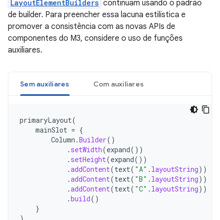
LayoutElementBuilders
continuam usando o padrão
de builder. Para preencher essa lacuna estilística e
promover a consistência com as novas APIs de
componentes do M3, considere o uso de funções
auxiliares.
Sem auxiliares
Com auxiliares
primaryLayout
(
mainSlot
=
{
Column
.
Builder
()
.
setWidth
(
expand
())
.
setHeight
(
expand
())
.
addContent
(
text
(
"A"
.
layoutString
))
.
addContent
(
text
(
"B"
.
layoutString
))
.
addContent
(
text
(
"C"
.
layoutString
))
.
build
()
}
)