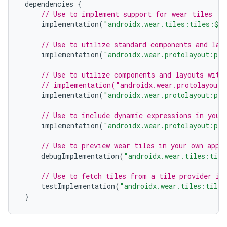
dependencies
{
// Use to implement support for wear tiles
implementation
(
"androidx.wear.tiles:tiles:
$
ti
// Use to utilize standard components and lay
implementation
(
"androidx.wear.protolayout:pro
// Use to utilize components and layouts with
// implementation("androidx.wear.protolayout:
implementation
(
"androidx.wear.protolayout:pro
// Use to include dynamic expressions in your
implementation
(
"androidx.wear.protolayout:pro
// Use to preview wear tiles in your own app
debugImplementation
(
"androidx.wear.tiles:tile
// Use to fetch tiles from a tile provider in
testImplementation
(
"androidx.wear.tiles:tiles
}