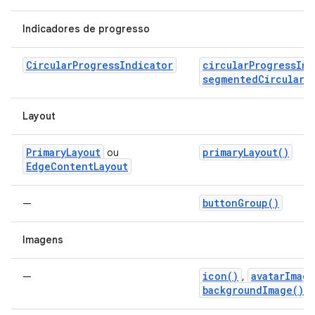
Indicadores de progresso
CircularProgressIndicator
circularProgressInd
segmentedCircularP
Layout
PrimaryLayout
primaryLayout()
ou
EdgeContentLayout
buttonGroup()
—
Imagens
icon()
avatarImage
—
,
backgroundImage()