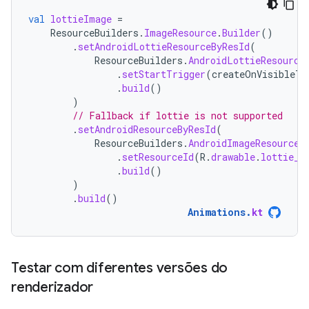
val
lottieImage
=
ResourceBuilders
.
ImageResource
.
Builder
()
.
setAndroidLottieResourceByResId
(
ResourceBuilders
.
AndroidLottieResource
.
setStartTrigger
(
createOnVisibleTr
.
build
()
)
// Fallback if lottie is not supported
.
setAndroidResourceByResId
(
ResourceBuilders
.
AndroidImageResourceB
.
setResourceId
(
R
.
drawable
.
lottie_f
.
build
()
)
.
build
()
Animations
.
kt
Testar com diferentes versões do
renderizador