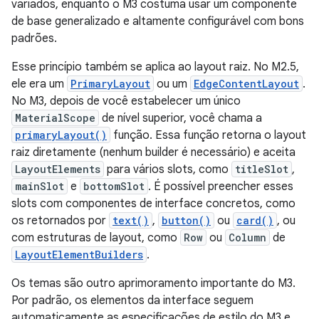
variados, enquanto o M3 costuma usar um componente
de base generalizado e altamente configurável com bons
padrões.
Esse princípio também se aplica ao layout raiz. No M2.5,
ele era um
PrimaryLayout
ou um
EdgeContentLayout
.
No M3, depois de você estabelecer um único
MaterialScope
de nível superior, você chama a
primaryLayout()
função. Essa função retorna o layout
raiz diretamente (nenhum builder é necessário) e aceita
LayoutElements
para vários slots, como
titleSlot
,
mainSlot
e
bottomSlot
. É possível preencher esses
slots com componentes de interface concretos, como
os retornados por
text()
,
button()
ou
card()
, ou
com estruturas de layout, como
Row
ou
Column
de
LayoutElementBuilders
.
Os temas são outro aprimoramento importante do M3.
Por padrão, os elementos da interface seguem
automaticamente as especificações de estilo do M3 e