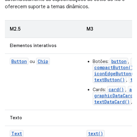
oferecem suporte a temas dinâmicos.
M2.5
M3
Elementos interativos
Button
Chip
button
a
ou
Botões:
,
compactButton()
,
iconEdgeButton()
textButton()
te
,
card()
ap
Cards:
,
graphicDataCard(
textDataCard()
,
Texto
Text
text()