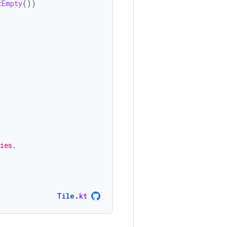
tEmpty
())
ies.
Tile
.
kt