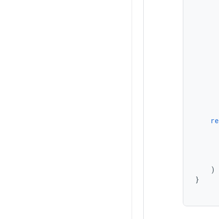
re
)
}