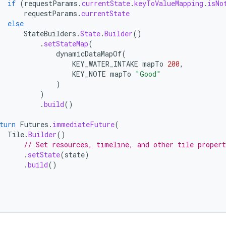
if
(
requestParams
.
currentState
.
keyToValueMapping
.
isNo
requestParams
.
currentState
else
StateBuilders
.
State
.
Builder
()
.
setStateMap
(
dynamicDataMapOf
(
KEY_WATER_INTAKE
mapTo
200
,
KEY_NOTE
mapTo
"Good"
)
)
.
build
()
turn
Futures
.
immediateFuture
(
Tile
.
Builder
()
// Set resources, timeline, and other tile propert
.
setState
(
state
)
.
build
()