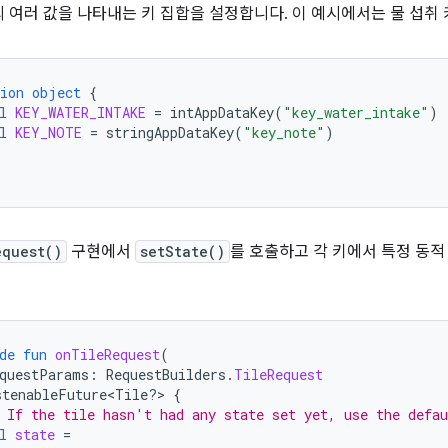
 여러 값을 나타내는 키 집합을 설정합니다. 이 예시에서는 물 섭취 키
ion
object
{
l
KEY_WATER_INTAKE
=
intAppDataKey
(
"key_water_intake"
)
l
KEY_NOTE
=
stringAppDataKey
(
"key_note"
)
equest()
구현에서
setState()
를 호출하고 각 키에서 특정 동적
de
fun
onTileRequest
(
questParams
:
RequestBuilders
.
TileRequest
stenableFuture<Tile?> 
{
 If the tile hasn't had any state set yet, use the defau
l
state
=