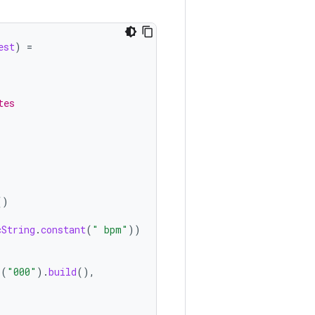
est
)
=
tes
()
cString
.
constant
(
" bpm"
))
r
(
"000"
).
build
(),