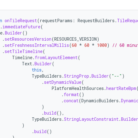
n
onTileRequest
(
requestParams
:
RequestBuilders
.
TileRequ
.
immediateFuture
(
e
.
Builder
()
.
setResourcesVersion
(
RESOURCES_VERSION
)
.
setFreshnessIntervalMillis
(
60
*
60
*
1000
)
// 60 minu
.
setTileTimeline
(
Timeline
.
fromLayoutElement
(
Text
.
Builder
(
this
,
TypeBuilders
.
StringProp
.
Builder
(
"--"
)
.
setDynamicValue
(
PlatformHealthSources
.
heartRateBpm
.
format
()
.
concat
(
DynamicBuilders
.
Dynami
)
.
build
(),
TypeBuilders
.
StringLayoutConstraint
.
Builde
)
.
build
()
)