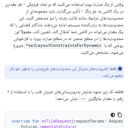
وقتی از یک عبارت پویا استفاده می‌کنید که بر ابعاد فیزیکی - هر مقداری
در یک کاشی به جز رنگ - تأثیر می‌گذارد، باید مجموعه‌ای از
محدودیت‌های مرتبط، مانند قالب رشته را نیز مشخص کنید. این
محدودیت‌ها به رندرکننده سیستم اجازه می‌دهند حداکثر فضایی را که
یک مقدار می‌تواند در کاشی شما اشغال کند، تعیین کند. معمولاً این
محدودیت‌ها را در سطح عنصر، نه در سطح عبارت پویا، با فراخوانی
روشی که با
setLayoutConstraintsForDynamic*
شروع
می‌شود، مشخص می‌کنید.
نکته:
کامپوننت‌های متریال این محدودیت‌های طرح‌بندی را به‌طور خودکار
تنظیم می‌کنند.
قطعه کد زیر نحوه نمایش به‌روزرسانی‌های ضربان قلب را با استفاده از ۳
رقم، با مقدار جایگزین
--
نشان می‌دهد:
override
fun
onTileRequest
(
requestParams
:
RequestB
Futures
.
immediateFuture
(