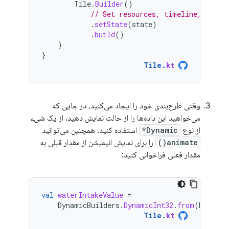
Tile
.
Builder
()
// Set resources, timeline, and o
.
setState
(
state
)
.
build
()
)
}
Tile
.
kt
وقتی طرح‌بندی خود را ایجاد می‌کنید، در جایی که
می‌خواهید این داده‌ها را از حالت نمایش دهید، از یک شیء
از نوع
Dynamic*
استفاده کنید. همچنین می‌توانید
animate()
را برای نمایش انیمیشن از مقدار قبلی به
مقدار فعلی فراخوانی کنید:
val
waterIntakeValue
=
DynamicBuilders
.
DynamicInt32
.
from
(
KEY_WAT
Tile
.
kt