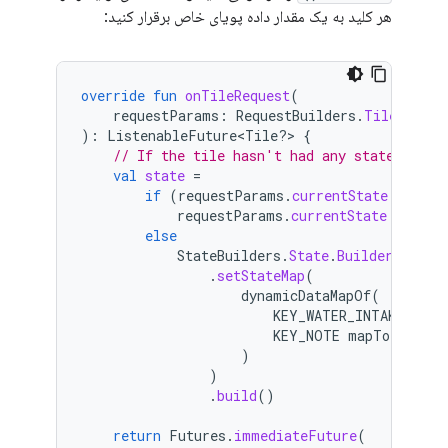
هر کلید به یک مقدار داده پویای خاص برقرار کنید:
override
fun
onTileRequest
(
requestParams
:
RequestBuilders
.
TileReques
):
ListenableFuture<Tile?> 
{
// If the tile hasn't had any state set y
val
state
=
if
(
requestParams
.
currentState
.
keyToV
requestParams
.
currentState
else
StateBuilders
.
State
.
Builder
()
.
setStateMap
(
dynamicDataMapOf
(
KEY_WATER_INTAKE
mapT
KEY_NOTE
mapTo
"Good
)
)
.
build
()
return
Futures
.
immediateFuture
(