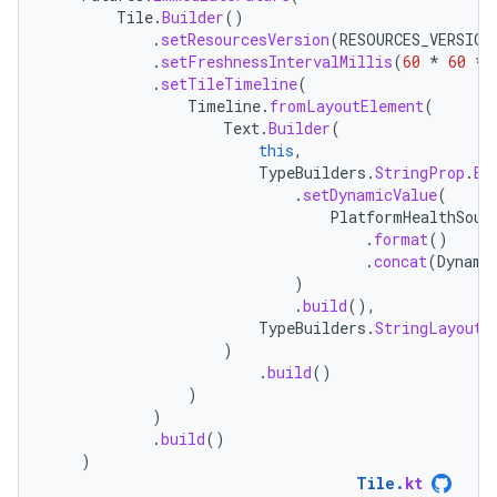
Tile
.
Builder
()
.
setResourcesVersion
(
RESOURCES_VERSION
.
setFreshnessIntervalMillis
(
60
*
60
*
.
setTileTimeline
(
Timeline
.
fromLayoutElement
(
Text
.
Builder
(
this
,
TypeBuilders
.
StringProp
.
Bu
.
setDynamicValue
(
PlatformHealthSour
.
format
()
.
concat
(
Dynami
)
.
build
(),
TypeBuilders
.
StringLayoutC
)
.
build
()
)
)
.
build
()
)
Tile
.
kt