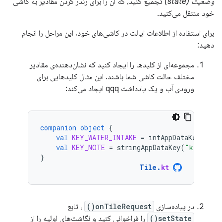
وضعیت (state)
تجمیع کنید، که آن را برای رندر کردن مقادیر به کاشی
خود منتقل می‌کنید.
برای استفاده از اطلاعات ایالت در کاشی‌های خود، این مراحل را انجام
دهید:
مجموعه‌ای از کلیدها را ایجاد کنید که نشان‌دهنده‌ی مقادیر
مختلف حالت کاشی شما باشند. این مثال کلیدهایی برای
ورودی آب و یک یادداشت qqq ایجاد می‌کند:
companion
object
{
val
KEY_WATER_INTAKE
=
intAppDataKey
(
"key
val
KEY_NOTE
=
stringAppDataKey
(
"key_note
}
Tile
.
kt
در پیاده‌سازی
onTileRequest()
، تابع
setState()
را فراخوانی کنید و نگاشت‌های اولیه را از