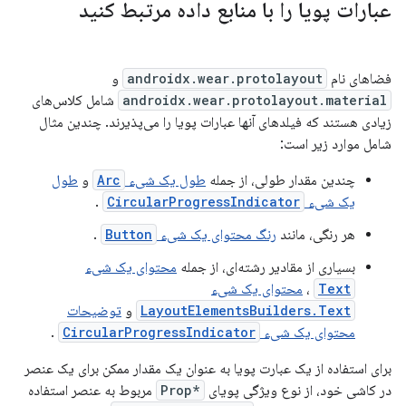
عبارات پویا را با منابع داده مرتبط کنید
فضاهای نام
androidx.wear.protolayout
و
androidx.wear.protolayout.material
شامل کلاس‌های
زیادی هستند که فیلدهای آنها عبارات پویا را می‌پذیرند. چندین مثال
شامل موارد زیر است:
چندین مقدار طولی، از جمله
طول یک شیء
Arc
و
طول
یک شیء
CircularProgressIndicator
.
هر رنگی، مانند
رنگ محتوای یک شیء
Button
.
بسیاری از مقادیر رشته‌ای، از جمله
محتوای یک شیء
Text
،
محتوای یک شیء
LayoutElementsBuilders.Text
و
توضیحات
محتوای یک شیء
CircularProgressIndicator
.
برای استفاده از یک عبارت پویا به عنوان یک مقدار ممکن برای یک عنصر
در کاشی خود، از نوع ویژگی پویای
*Prop
مربوط به عنصر استفاده