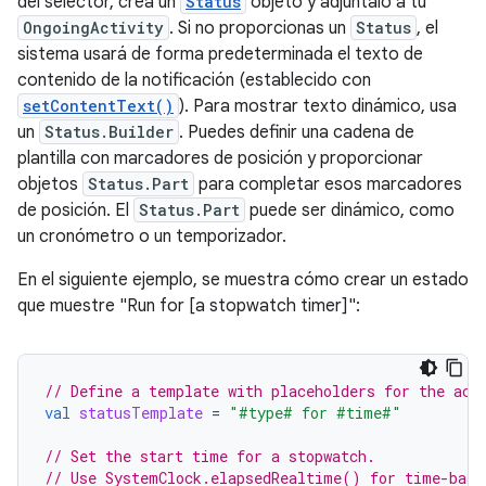
del selector, crea un
Status
objeto y adjúntalo a tu
OngoingActivity
. Si no proporcionas un
Status
, el
sistema usará de forma predeterminada el texto de
contenido de la notificación (establecido con
setContentText()
). Para mostrar texto dinámico, usa
un
Status.Builder
. Puedes definir una cadena de
plantilla con marcadores de posición y proporcionar
objetos
Status.Part
para completar esos marcadores
de posición. El
Status.Part
puede ser dinámico, como
un cronómetro o un temporizador.
En el siguiente ejemplo, se muestra cómo crear un estado
que muestre "Run for [a stopwatch timer]":
// Define a template with placeholders for the act
val
statusTemplate
=
"#type# for #time#"
// Set the start time for a stopwatch.
// Use SystemClock.elapsedRealtime() for time-base