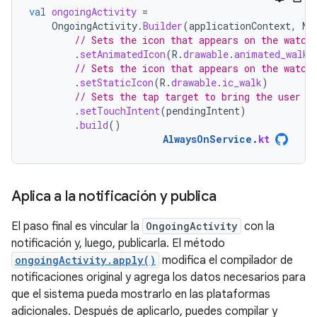
val
ongoingActivity
=
OngoingActivity
.
Builder
(
applicationContext
,
NO
// Sets the icon that appears on the watch
.
setAnimatedIcon
(
R
.
drawable
.
animated_walk
)
// Sets the icon that appears on the watch
.
setStaticIcon
(
R
.
drawable
.
ic_walk
)
// Sets the tap target to bring the user b
.
setTouchIntent
(
pendingIntent
)
.
build
()
AlwaysOnService
.
kt
Aplica a la notificación y publica
El paso final es vincular la
OngoingActivity
con la
notificación y, luego, publicarla. El método
ongoingActivity.apply()
modifica el compilador de
notificaciones original y agrega los datos necesarios para
que el sistema pueda mostrarlo en las plataformas
adicionales. Después de aplicarlo, puedes compilar y