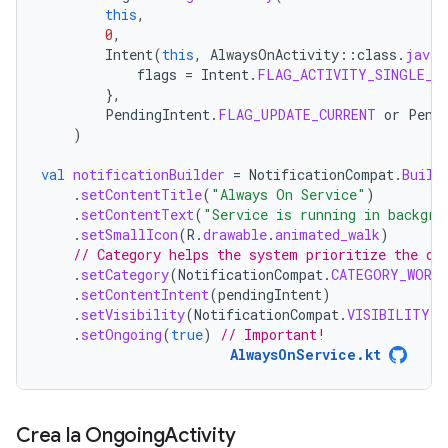
this
,
0
,
Intent
(
this
,
AlwaysOnActivity
::
class
.
java
)
flags
=
Intent
.
FLAG_ACTIVITY_SINGLE_T
},
PendingIntent
.
FLAG_UPDATE_CURRENT
or
Pend
)
val
notificationBuilder
=
NotificationCompat
.
Build
.
setContentTitle
(
"Always On Service"
)
.
setContentText
(
"Service is running in backgro
.
setSmallIcon
(
R
.
drawable
.
animated_walk
)
// Category helps the system prioritize the on
.
setCategory
(
NotificationCompat
.
CATEGORY_WORK
.
setContentIntent
(
pendingIntent
)
.
setVisibility
(
NotificationCompat
.
VISIBILITY_P
.
setOngoing
(
true
)
// Important!
AlwaysOnService.kt
Crea la Ongoing
Activity