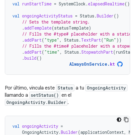
val
runStartTime
=
SystemClock
.
elapsedRealtime
()
val
ongoingActivityStatus
=
Status
.
Builder
()
// Sets the template string.
.
addTemplate
(
statusTemplate
)
// Fills the #type# placeholder with a static 
.
addPart
(
"type"
,
Status
.
TextPart
(
"Run"
))
// Fills the #time# placeholder with a stopwat
.
addPart
(
"time"
,
Status
.
StopwatchPart
(
runStar
.
build
()
AlwaysOnService
.
kt
Por último, vincula este
Status
a tu
OngoingActivity
llamando a
setStatus()
en el
OngoingActivity.Builder
.
val
ongoingActivity
=
OngoingActivity
.
Builder
(
applicationContext
,
NO