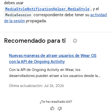
debes usar
MediaStyleNotificationHelper.MediaStyle
, y el
MediaSession
correspondiente debe tener su
actividad
de la sesión
propagada.
Recomendado para ti
Nuevas maneras de atraer usuarios de Wear OS
con la API de Ongoing Activity
Con la API de Ongoing Activity en Wear, los
desarrolladores pueden atraer a los usuarios desde la
cara del reloj y el selector de aplicaciones con una
Última actualización:
Jul 26, 2026
cantidad mínima de código, y permitir que esos usuarios
vuelvan a la app para realizar actividades importantes
con solo presionar una vez.
¿Te ha resultado útil?