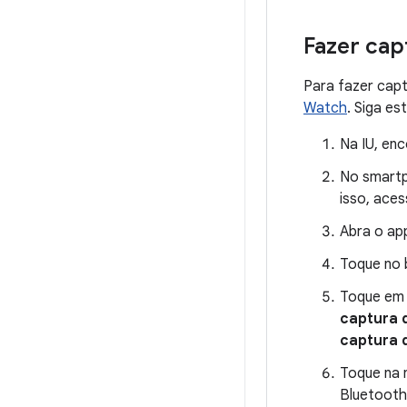
Fazer cap
Para fazer capt
Watch
. Siga es
Na IU, enc
No smartp
isso, ace
Abra o ap
Toque no b
Toque e
captura 
captura d
Toque na 
Bluetooth