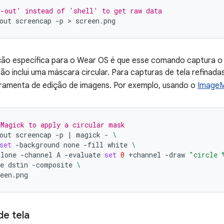
c-out' instead of 'shell' to get raw data
out
screencap
-p
 > 
ão específica para o Wear OS é que esse comando captura o 
ão inclui uma máscara circular. Para capturas de tela refinada
ramenta de edição de imagens. Por exemplo, usando o
ImageM
Magick to apply a circular mask
out
screencap
-p
|
magick
-
\
set
-background
none
-fill
white
\
clone
-channel
A
-evaluate
set
0
+channel
-draw
"circle 
e
dstin
-composite
\
e tela