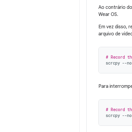
Ao contrário do
Wear OS.
Em vez disso, 
arquivo de víde
# Record th
scrcpy
--no
Para interromp
# Record th
scrcpy
--no