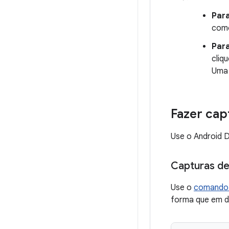
Para
como
Para
cliq
Uma 
Fazer cap
Use o Android D
Capturas de
Use o
comand
forma que em di