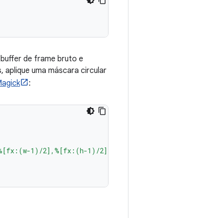
buffer de frame bruto e
s, aplique uma máscara circular
agick
:
%[fx:(w-1)/2],%[fx:(h-1)/2] %[fx:(w-1)/2],0.5"
\)
\