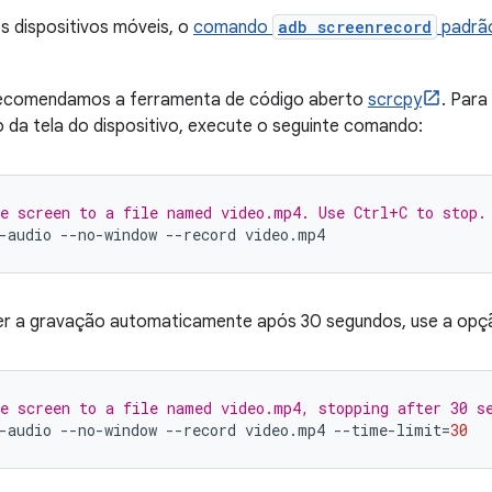
s dispositivos móveis, o
comando
adb screenrecord
padrã
recomendamos a ferramenta de código aberto
scrcpy
. Para
o da tela do dispositivo, execute o seguinte comando:
e screen to a file named video.mp4. Use Ctrl+C to stop.
-audio
--no-window
--record
er a gravação automaticamente após 30 segundos, use a op
e screen to a file named video.mp4, stopping after 30 s
-audio
--no-window
--record
video.mp4
--time-limit
=
30