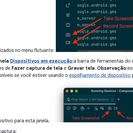
lizados no menu flutuante.
nela
Dispositivos em execução
:a barra de ferramentas do
es de
Fazer captura de tela
e
Gravar tela
.
Observação
:es
oníveis se você estiver usando o
espelhamento de dispositivo
p
ositivo para esta janela.
 captura: