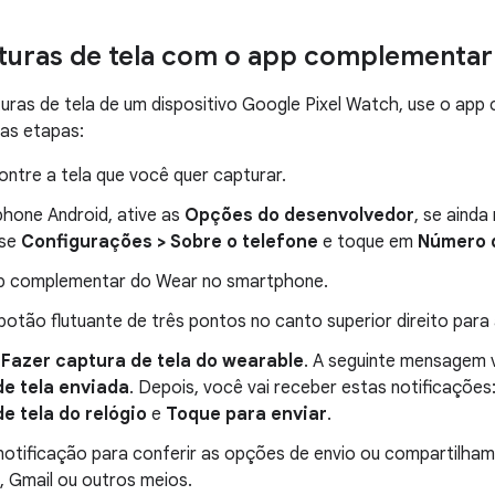
turas de tela com o app complementar
uras de tela de um dispositivo Google Pixel Watch, use o ap
tas etapas:
ontre a tela que você quer capturar.
hone Android, ative as
Opções do desenvolvedor
, se ainda
sse
Configurações > Sobre o telefone
e toque em
Número 
p complementar do Wear no smartphone.
otão flutuante de três pontos no canto superior direito para 
m
Fazer captura de tela do wearable
. A seguinte mensagem 
de tela enviada
. Depois, você vai receber estas notificações
e tela do relógio
e
Toque para enviar
.
notificação para conferir as opções de envio ou compartilham
, Gmail ou outros meios.