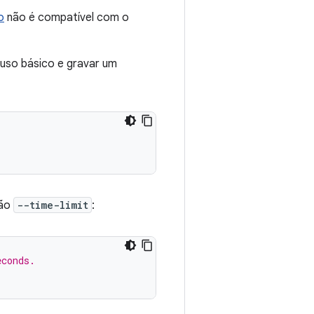
o
não é compatível com o
 uso básico e gravar um
ção
--time-limit
:
econds.