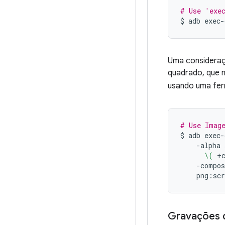
# Use 'exe
$
adb
exec-
Uma consideraç
quadrado, que n
usando uma fer
# Use Image
$
adb
exec-
-alpha
\(
+
-compos
Gravações d