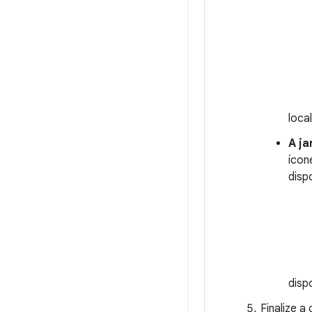
loca
A ja
ícon
disp
disp
Finalize a