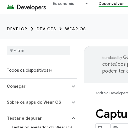
Essenciais
Desenvolver
DEVELOP
DEVICES
WEAR OS
conteúdos p
Todos os dispositivos ⍈
podem ter e
Começar
Android Developer
Sobre os apps do Wear OS
Captur
Testar e depurar
Testar no emulador do Wear OS