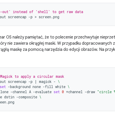
c-out' instead of 'shell' to get raw data
out
screencap
-p
 > 
ar OS należy pamiętać, że to polecenie przechwytuje nieprze
tóry nie zawiera okrągłej maski. W przypadku dopracowanych
ągłą maskę za pomocą narzędzia do edycji obrazów. Na prz
Magick to apply a circular mask
out
screencap
-p
|
magick
-
\
set
-background
none
-fill
white
\
clone
-channel
A
-evaluate
set
0
+channel
-draw
"circle 
e
dstin
-composite
\