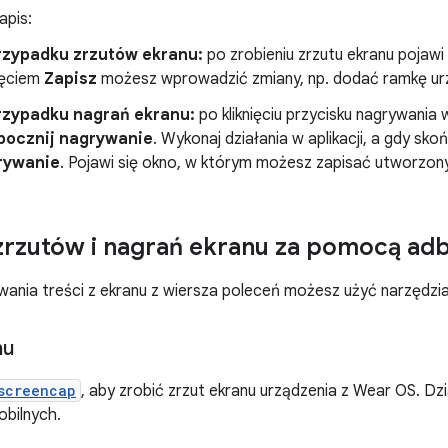
apis:
rzypadku zrzutów ekranu:
po zrobieniu zrzutu ekranu pojawi
nięciem
Zapisz
możesz wprowadzić zmiany, np. dodać ramkę ur
rzypadku nagrań ekranu:
po kliknięciu przycisku nagrywania wy
pocznij nagrywanie
. Wykonaj działania w aplikacji, a gdy skońc
rywanie
. Pojawi się okno, w którym możesz zapisać utworzony 
zrzutów i nagrań ekranu za pomocą ad
nia treści z ekranu z wiersza poleceń możesz użyć narzędzia
nu
screencap
, aby zrobić zrzut ekranu urządzenia z Wear OS. Dz
obilnych.