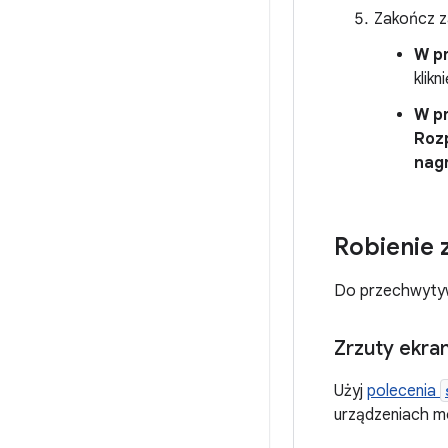
Zakończ z
W p
klik
W p
Roz
nag
Robienie 
Do przechwytywa
Zrzuty ekra
Użyj
polecenia
urządzeniach m