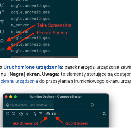
no
Uruchomione urządzenia
:
pasek narzędzi urządzenia zawi
anu
i
Nagraj ekran
.
Uwaga:
te elementy sterujące są dostępn
i ekranu urządzenia
do przesyłania strumieniowego ekranu urzą