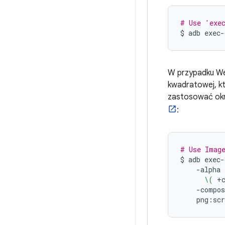
# Use 'exe
$
adb
exec-
W przypadku We
kwadratowej, k
zastosować okr
:
# Use Image
$
adb
exec-
-alpha
\(
+
-compos