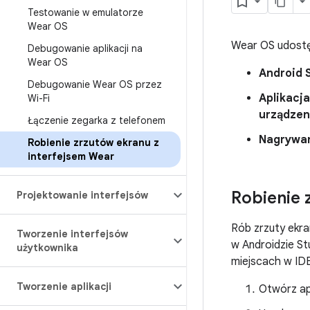
Testowanie w emulatorze
Wear OS
Wear OS udostęp
Debugowanie aplikacji na
Wear OS
Android 
Debugowanie Wear OS przez
Aplikacj
Wi-Fi
urządzen
Łączenie zegarka z telefonem
Nagrywan
Robienie zrzutów ekranu z
interfejsem Wear
Robienie 
Projektowanie interfejsów
Rób zrzuty ekra
Tworzenie interfejsów
w Androidzie St
użytkownika
miejscach w ID
Tworzenie aplikacji
Otwórz ap