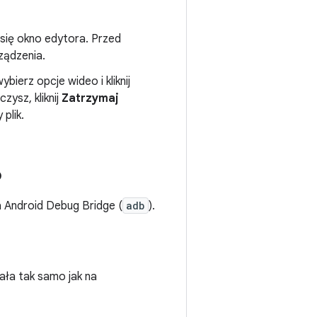
 się okno edytora. Przed
ządzenia.
bierz opcje wideo i kliknij
zysz, kliknij
Zatrzymaj
plik.
b
 Android Debug Bridge (
adb
).
iała tak samo jak na