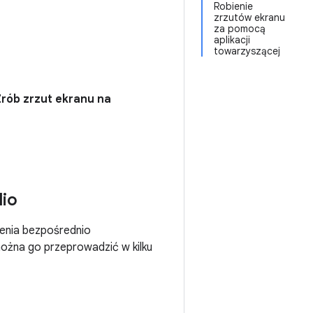
Robienie
zrzutów ekranu
za pomocą
aplikacji
towarzyszącej
Zrób zrzut ekranu na
dio
szenia bezpośrednio
można go przeprowadzić w kilku