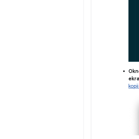
Ok
ekr
kopi