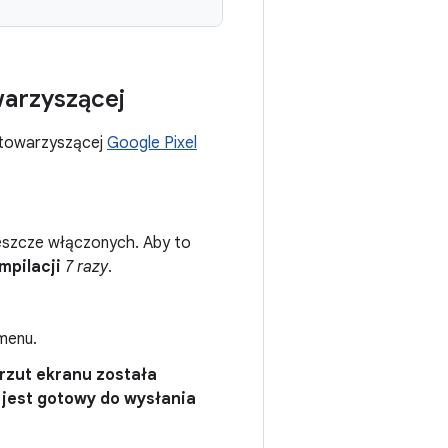
warzyszącej
i towarzyszącej
Google Pixel
h jeszcze włączonych. Aby to
mpilacji
7 razy
.
menu.
rzut ekranu została
 jest gotowy do wysłania