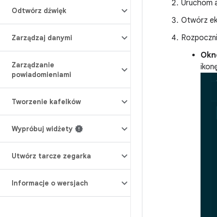
Uruchom ap
Odtwórz dźwięk
Otwórz ek
Rozpoczni
Zarządzaj danymi
Ok
Zarządzanie
ikon
powiadomieniami
Tworzenie kafelków
Wypróbuj widżety
Utwórz tarcze zegarka
Informacje o wersjach