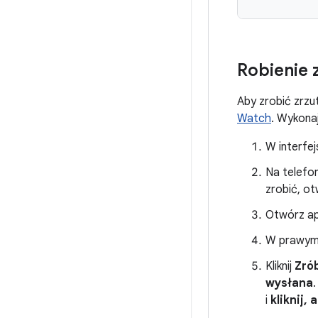
Robienie 
Aby zrobić zrzu
Watch
. Wykonaj
W interfej
Na telefo
zrobić, o
Otwórz ap
W prawym 
Kliknij
Zró
wysłana
i
kliknij,