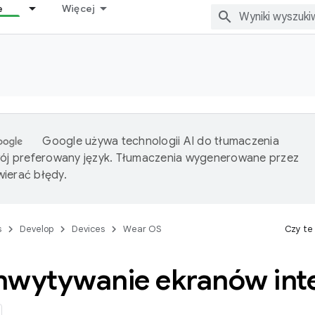
e
Więcej
Google używa technologii AI do tłumaczenia
wój preferowany język. Tłumaczenia wygenerowane przez
ierać błędy.
s
Develop
Devices
Wear OS
Czy te
hwytywanie ekranów inte