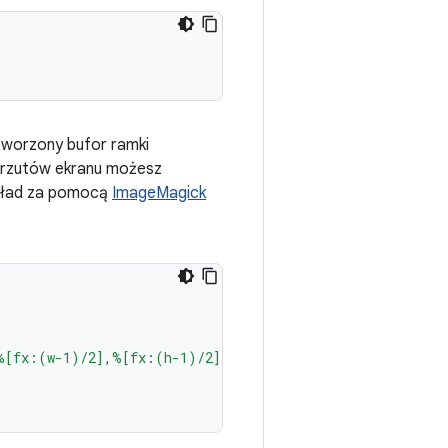
tworzony bufor ramki
 zrzutów ekranu możesz
ykład za pomocą
ImageMagick
%[fx:(w-1)/2],%[fx:(h-1)/2] %[fx:(w-1)/2],0.5"
\)
\