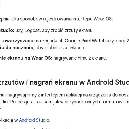
nia kilka sposobów rejestrowania interfejsu Wear OS:
Studio:
użyj Logcat, aby zrobić zrzuty ekranu.
a towarzysząca:
na zegarkach Google Pixel Watch użyj opcji
iu do noszenia
, aby zrobić zrzut ekranu.
ie ekranu na Wear OS:
nagrywanie filmu z ekranu.
zrzutów i nagrań ekranu w Android Stu
nu i nagrywaj filmy z interfejsem aplikacji na urządzenia do no
udio. Proces jest taki sam jak w przypadku innych formatów i 
E.
likację w
Android Studio
.