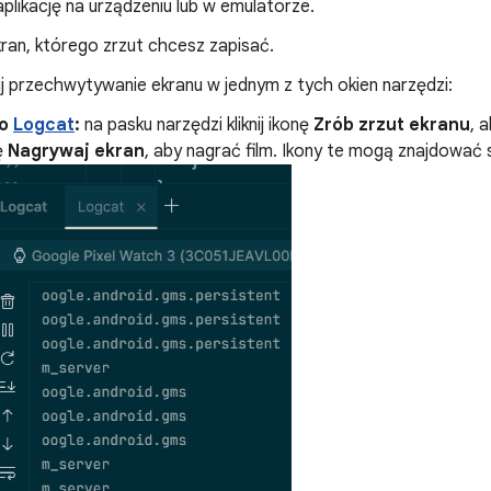
likację na urządzeniu lub w emulatorze.
ran, którego zrzut chcesz zapisać.
j przechwytywanie ekranu w jednym z tych okien narzędzi:
no
Logcat
:
na pasku narzędzi kliknij ikonę
Zrób zrzut ekranu
, 
ę
Nagrywaj ekran
, aby nagrać film. Ikony te mogą znajdowa