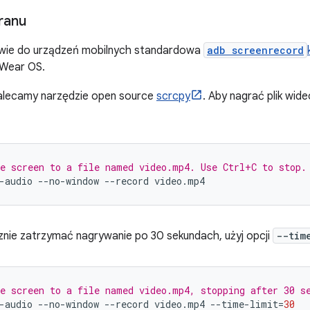
ranu
wie do urządzeń mobilnych standardowa
adb screenrecord
 Wear OS.
alecamy narzędzie open source
scrcpy
. Aby nagrać plik wide
e screen to a file named video.mp4. Use Ctrl+C to stop.
-audio
--no-window
--record
nie zatrzymać nagrywanie po 30 sekundach, użyj opcji
--tim
e screen to a file named video.mp4, stopping after 30 s
-audio
--no-window
--record
video.mp4
--time-limit
=
30