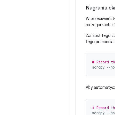
Nagrania ek
W przeciwieńst
na zegarkach z
Zamiast tego z
tego polecenia:
# Record th
scrcpy
--no
Aby automatycz
# Record th
scrcpy
--no