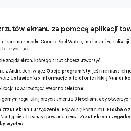
zrzutów ekranu za pomocą aplikacji to
t ekranu na zegarku Google Pixel Watch, możesz użyć aplikacj
 te czynności:
sie znajdź ekran, którego zrzut chcesz utworzyć.
nie z Androidem włącz
Opcje programisty
, jeśli nie masz ic
twórz
Ustawienia > Informacje o telefonie
i kliknij
Numer ko
likację towarzyszącą Wear na telefonie.
górnym rogu kliknij przycisk menu z 3 kropkami, aby otworzyć 
b zrzut ekranu urządzenia
. Pojawi się komunikat:
Prośba o z
. Następnie otrzymasz powiadomienia:
Zrzut ekranu zegarka
 aby wysłać
.