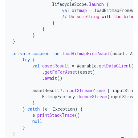
lifecycleScope
.
launch
{
val
bitmap
=
loadBitmapFromAss
// Do something with the bitma
}
}
}
}
private
suspend
fun
loadBitmapFromAsset
(
asset
:
Ass
try
{
val
assetResult
=
Wearable
.
getDataClient
(
t
.
getFdForAsset
(
asset
)
.
await
()
assetResult
?.
inputStream
?.
use
{
inputStrea
BitmapFactory
.
decodeStream
(
inputStream
}
}
catch
(
e
:
Exception
)
{
e
.
printStackTrace
()
null
}
}