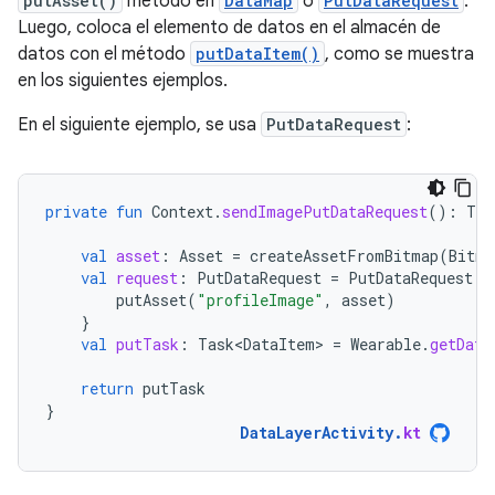
putAsset()
método en
DataMap
o
PutDataRequest
.
Luego, coloca el elemento de datos en el almacén de
datos con el método
putDataItem()
, como se muestra
en los siguientes ejemplos.
En el siguiente ejemplo, se usa
PutDataRequest
:
private
fun
Context
.
sendImagePutDataRequest
():
Tas
val
asset
:
Asset
=
createAssetFromBitmap
(
Bitma
val
request
:
PutDataRequest
=
PutDataRequest
.
c
putAsset
(
"profileImage"
,
asset
)
}
val
putTask
:
Task<DataItem>
=
Wearable
.
getData
return
putTask
}
DataLayerActivity
.
kt