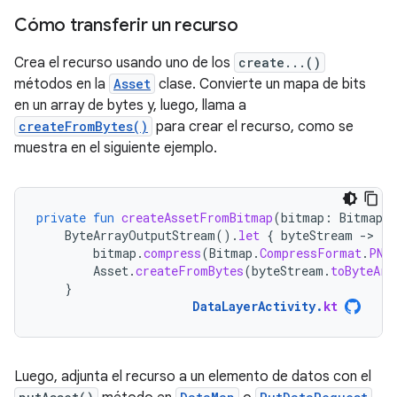
Cómo transferir un recurso
Crea el recurso usando uno de los
create...()
métodos en la
Asset
clase. Convierte un mapa de bits
en un array de bytes y, luego, llama a
createFromBytes()
para crear el recurso, como se
muestra en el siguiente ejemplo.
private
fun
createAssetFromBitmap
(
bitmap
:
Bitmap
)
ByteArrayOutputStream
().
let
{
byteStream
-
bitmap
.
compress
(
Bitmap
.
CompressFormat
.
PNG
Asset
.
createFromBytes
(
byteStream
.
toByteArr
}
DataLayerActivity
.
kt
Luego, adjunta el recurso a un elemento de datos con el