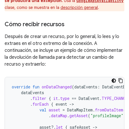
se producirá una excepción.
Usa la
GoogleApiAvailability
clase, como se muestra en la
descripción general
.
Cómo recibir recursos
Después de crear un recurso, por lo general, lo lees y lo
extraes en el otro extremo de la conexión. A
continuación, se incluye un ejemplo de cómo implementar
la devolución de llamada para detectar un cambio de
recurso y extraerlo:
override
fun
onDataChanged
(
dataEvents
:
DataEventBu
dataEvents
.
filter
{
it
.
type
==
DataEvent
.
TYPE_CHANGE
.
forEach
{
event
-
val
asset
=
DataMapItem
.
fromDataItem
(
e
.
dataMap
.
getAsset
(
"profileImage"
)
asset
?.
let
{
safeAsset
-