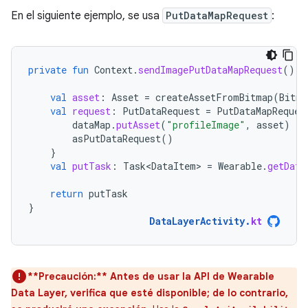
En el siguiente ejemplo, se usa
PutDataMapRequest
:
private
fun
Context
.
sendImagePutDataMapRequest
():
val
asset
:
Asset
=
createAssetFromBitmap
(
Bitma
val
request
:
PutDataRequest
=
PutDataMapReques
dataMap
.
putAsset
(
"profileImage"
,
asset
)
asPutDataRequest
()
}
val
putTask
:
Task<DataItem>
=
Wearable
.
getData
return
putTask
}
DataLayerActivity
.
kt
**Precaución:**
Antes de usar la API de Wearable
Data Layer, verifica que esté disponible; de lo contrario,