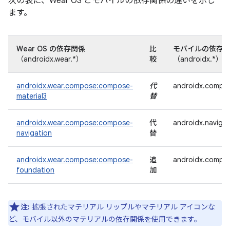
次の表に、Wear OS とモバイルの依存関係の違いを示し
ます。
Wear OS の依存関係
比
モバイルの依存
（androidx.wear.*）
較
（androidx.*）
androidx.wear.compose:compose-
代
androidx.compose
material3
替
androidx.wear.compose:compose-
代
androidx.naviga
navigation
替
androidx.wear.compose:compose-
追
androidx.compos
foundation
加
注:
拡張されたマテリアル リップルやマテリアル アイコンな
ど、モバイル以外のマテリアルの依存関係を使用できます。