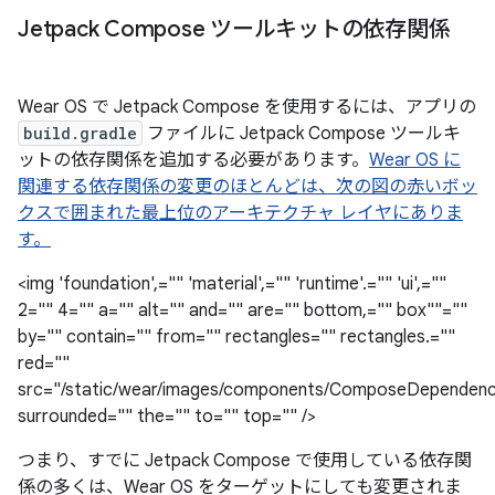
Jetpack Compose ツールキットの依存関係
Wear OS で Jetpack Compose を使用するには、アプリの
build.gradle
ファイルに Jetpack Compose ツールキ
ットの依存関係を追加する必要があります。
Wear OS に
関連する依存関係の変更のほとんどは、次の図の赤いボッ
クスで囲まれた最上位のアーキテクチャ レイヤにありま
す。
<img 'foundation',="" 'material',="" 'runtime'.="" 'ui',=""
2="" 4="" a="" alt="" and="" are="" bottom,="" box""=""
by="" contain="" from="" rectangles="" rectangles.=""
red=""
src="/static/wear/images/components/ComposeDependenc
surrounded="" the="" to="" top="" />
つまり、すでに Jetpack Compose で使用している依存関
係の多くは、Wear OS をターゲットにしても変更されま