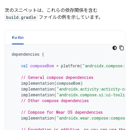
次のスニペットは、これらの依存関係を含む
build.gradle
ファイルの例を示しています。
Kotlin
dependencies
{
val
composeBom
=
platform
(
"androidx.compose:co
// General compose dependencies
implementation
(
composeBom
)
implementation
(
"androidx.activity:activity-com
implementation
(
"androidx.compose.ui:ui-tooling
// Other compose dependencies
// Compose for Wear OS dependencies
implementation
(
"androidx.wear.compose:compose-
// Foundation is additive, so you can use the 