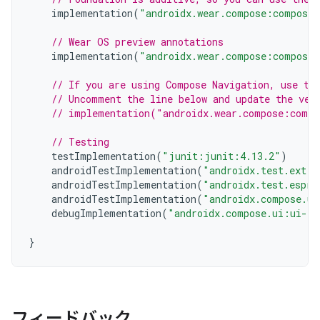
implementation
(
"androidx.wear.compose:compose-
// Wear OS preview annotations
implementation
(
"androidx.wear.compose:compose-
// If you are using Compose Navigation, use th
// Uncomment the line below and update the ver
// implementation("androidx.wear.compose:compo
// Testing
testImplementation
(
"junit:junit:4.13.2"
)
androidTestImplementation
(
"androidx.test.ext:j
androidTestImplementation
(
"androidx.test.espre
androidTestImplementation
(
"androidx.compose.ui
debugImplementation
(
"androidx.compose.ui:ui-to
}
フィードバック