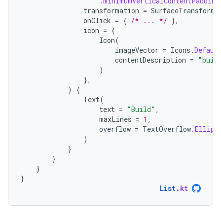
.
minimumVerticalContentPadding
transformation
=
SurfaceTransforma
onClick
=
{
/* ... */
},
icon
=
{
Icon
(
imageVector
=
Icons
.
Defaul
contentDescription
=
"buil
)
},
)
{
Text
(
text
=
"Build"
,
maxLines
=
1
,
overflow
=
TextOverflow
.
Ellips
)
}
}
}
}
List
.
kt