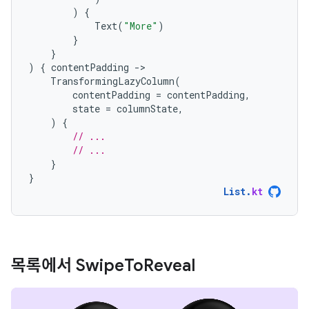
)
{
Text
(
"More"
)
}
}
)
{
contentPadding
-
TransformingLazyColumn
(
contentPadding
=
contentPadding
,
state
=
columnState
,
)
{
// ...
// ...
}
}
List
.
kt
목록에서 Swipe
To
Reveal