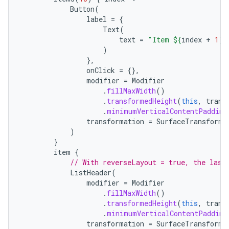
Button
(
label
=
{
Text
(
text
=
"Item 
${
index
+
1
}
"
)
},
onClick
=
{},
modifier
=
Modifier
.
fillMaxWidth
()
.
transformedHeight
(
this
,
trans
.
minimumVerticalContentPadding
transformation
=
SurfaceTransforma
)
}
item
{
// With reverseLayout = true, the last
ListHeader
(
modifier
=
Modifier
.
fillMaxWidth
()
.
transformedHeight
(
this
,
trans
.
minimumVerticalContentPadding
transformation
=
SurfaceTransforma