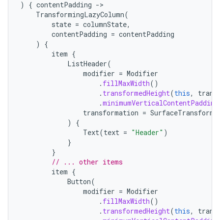
)
{
contentPadding
-
TransformingLazyColumn
(
state
=
columnState
,
contentPadding
=
contentPadding
)
{
item
{
ListHeader
(
modifier
=
Modifier
.
fillMaxWidth
()
.
transformedHeight
(
this
,
trans
.
minimumVerticalContentPadding
transformation
=
SurfaceTransforma
)
{
Text
(
text
=
"Header"
)
}
}
// ... other items
item
{
Button
(
modifier
=
Modifier
.
fillMaxWidth
()
.
transformedHeight
(
this
,
trans