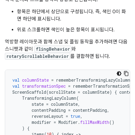
항목은 하단에서 상단으로 구성됩니다. 즉, 색인 0이 화
면 하단에 표시됩니다.
위로 스크롤하면 색인이 높은 항목이 표시됩니다.
역방향 레이아웃과 함께 스냅 및 플링 동작을 추가하려면 다음
스니펫과 같이
flingBehavior
와
rotaryScrollableBehavior
를 결합하면 됩니다.
val
columnState
=
rememberTransformingLazyColumnSt
val
transformationSpec
=
rememberTransformationSpe
ScreenScaffold
(
scrollState
=
columnState
)
{
conten
TransformingLazyColumn
(
state
=
columnState
,
contentPadding
=
contentPadding
,
reverseLayout
=
true
,
modifier
=
Modifier
.
fillMaxWidth
()
)
{
items
(
10
)
{
index
-