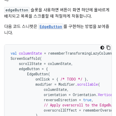
edgeButton
슬롯을 사용하면 버튼이 화면 하단에 올바르게
배치되고 목록을 스크롤할 때 적절하게 작동합니다.
다음 코드 스니펫은
EdgeButton
를 구현하는 방법을 보여줍
니다.
val
columnState
=
rememberTransformingLazyColumnSt
ScreenScaffold
(
scrollState
=
columnState
,
edgeButton
=
{
EdgeButton
(
onClick
=
{
/* TODO */
},
modifier
=
Modifier
.
scrollable
(
columnState
,
orientation
=
Orientation
.
Vertical
reverseDirection
=
true
,
// Apply overscroll to the EdgeBut
overscrollEffect
=
rememberOverscr
)