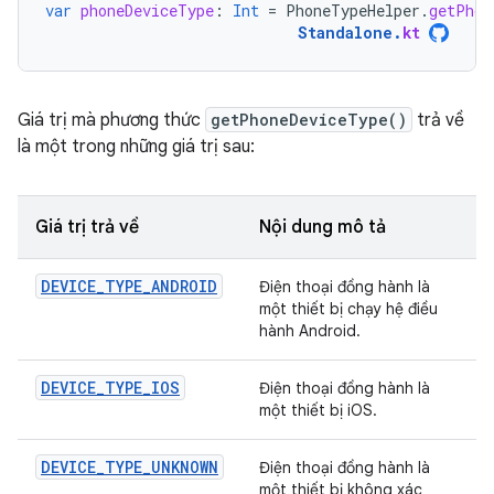
var
phoneDeviceType
:
Int
=
PhoneTypeHelper
.
getPhon
Standalone
.
kt
Giá trị mà phương thức
getPhoneDeviceType()
trả về
là một trong những giá trị sau:
Giá trị trả về
Nội dung mô tả
DEVICE_TYPE_ANDROID
Điện thoại đồng hành là
một thiết bị chạy hệ điều
hành Android.
DEVICE_TYPE_IOS
Điện thoại đồng hành là
một thiết bị iOS.
DEVICE_TYPE_UNKNOWN
Điện thoại đồng hành là
một thiết bị không xác