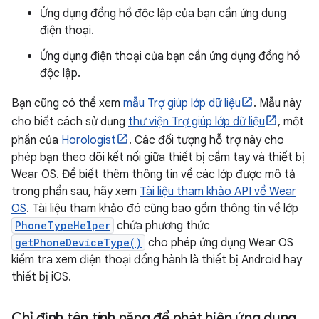
Ứng dụng đồng hồ độc lập của bạn cần ứng dụng
điện thoại.
Ứng dụng điện thoại của bạn cần ứng dụng đồng hồ
độc lập.
Bạn cũng có thể xem
mẫu Trợ giúp lớp dữ liệu
. Mẫu này
cho biết cách sử dụng
thư viện Trợ giúp lớp dữ liệu
, một
phần của
Horologist
. Các đối tượng hỗ trợ này cho
phép bạn theo dõi kết nối giữa thiết bị cầm tay và thiết bị
Wear OS. Để biết thêm thông tin về các lớp được mô tả
trong phần sau, hãy xem
Tài liệu tham khảo API về Wear
OS
. Tài liệu tham khảo đó cũng bao gồm thông tin về lớp
PhoneTypeHelper
chứa phương thức
getPhoneDeviceType()
cho phép ứng dụng Wear OS
kiểm tra xem điện thoại đồng hành là thiết bị Android hay
thiết bị iOS.
Chỉ định tên tính năng để phát hiện ứng dụng