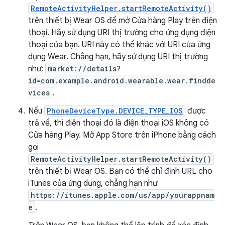
RemoteActivityHelper.startRemoteActivity()
trên thiết bị Wear OS để mở Cửa hàng Play trên điện
thoại. Hãy sử dụng URI thị trường cho ứng dụng điện
thoại của bạn. URI này có thể khác với URI của ứng
dụng Wear. Chẳng hạn, hãy sử dụng URI thị trường
như:
market://details?
id=com.example.android.wearable.wear.findde
vices
.
Nếu
PhoneDeviceType.DEVICE_TYPE_IOS
được
trả về, thì điện thoại đó là điện thoại iOS không có
Cửa hàng Play. Mở App Store trên iPhone bằng cách
gọi
RemoteActivityHelper.startRemoteActivity()
trên thiết bị Wear OS. Bạn có thể chỉ định URL cho
iTunes của ứng dụng, chẳng hạn như
https://itunes.apple.com/us/app/yourappnam
e
.