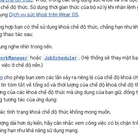
oá chế độ thức
. Ví dụ: trong các ứng dụng sức khoẻ và thể dục
hế độ thức. Sử dụng thời gian thức của bộ xử lý khi nhận lệnh g
dụng
Dịch vụ sức khoẻ trên Wear OS
.
g hợp bạn có thể sử dụng khoá chế độ thức, chẳng hạn như kh
g thao tác sau:
ung nghe nhìn trong nền.
WorkManager
hoặc
JobScheduler
. (Hệ thống sẽ thay mặt bạ
việc ở chế độ nền.)
an
cho phép bạn xem các lần xảy ra riêng lẻ của chế độ khoá chế
tin tóm tắt về tổng số và thời lượng của chế độ khoá chế độ t
ượng của các khoá chế độ thức mà ứng dụng của bạn giữ, đồng th
g tương tác của ứng dụng:
các tình trạng khoá chế độ thức không mong muốn.
ượng dài hơn dự kiến, hãy cân nhắc xem công việc có bị chặn t
ẳng hạn như khả năng sử dụng mạng.