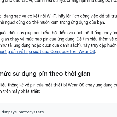
ng cho các tác vụ cần nhiều dữ liệu, chẳng hạn như đồng bộ hoá
bị đang sạc và có kết nối Wi-Fi, hãy lên lịch công việc để tải trư
mà người dùng có thể muốn xem trong ứng dụng của bạn.
uồn điện này giúp bạn hiểu thời điểm và cách hệ thống chạy ứ
ời gian chạy và mức hao pin của ứng dụng. Để tìm hiểu thêm về
như tải ứng dụng hoặc cuộn qua danh sách), hãy truy cập hướng
hướng dẫn về hiệu suất của Compose trên Wear OS
.
mức sử dụng pin theo thời gian
 liệu thống kê về pin của một thiết bị Wear OS chạy ứng dụng c
h trên máy phát triển:
dumpsys