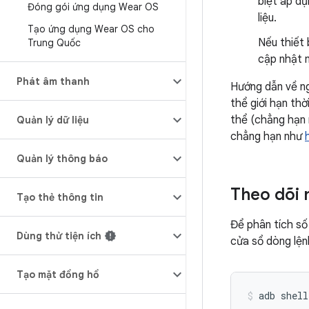
biệt áp dụ
Đóng gói ứng dụng Wear OS
liệu.
Tạo ứng dụng Wear OS cho
Nếu thiết 
Trung Quốc
cập nhật 
Phát âm thanh
Hướng dẫn về ng
thể giới hạn th
thể (chẳng hạn 
Quản lý dữ liệu
chẳng hạn như
Quản lý thông báo
Theo dõi 
Tạo thẻ thông tin
Để phân tích số
Dùng thử tiện ích
cửa sổ dòng lện
Tạo mặt đồng hồ
adb
shell