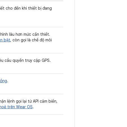
t cho đến khi thiết bị đang
ình lâu hơn mức cần thiết.
ôn bật
, còn gọi là chế độ môi
yêu cầu quyền truy cập GPS.
uồng
.
ận lệnh gọi lại từ API cảm biến,
khoẻ trên Wear OS
.