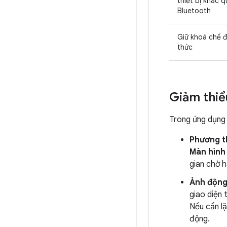
thiết bị khác q
Bluetooth
Giữ khoá chế 
thức
Giảm thiể
Trong ứng dụng 
Phương t
Màn hình 
gian chờ 
Ảnh động
giao diện 
Nếu cần lặ
động.