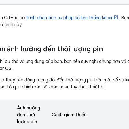
ên GitHub có
trình phân tích cú pháp số liệu thống kê pin
. Bạn
i lệnh này.
ện ảnh hưởng đến thời lượng pin
ghĩ cụ thể về ứng dụng của bạn, bạn nên suy nghĩ chung hơn về c
ear OS.
o thấy tác động tương đối đến thời lượng pin trên một số sự k
o tổn pin chính xác sẽ khác nhau tuỳ theo thiết bị.
Ảnh hưởng
đến thời
Cách giảm thiểu
lượng pin