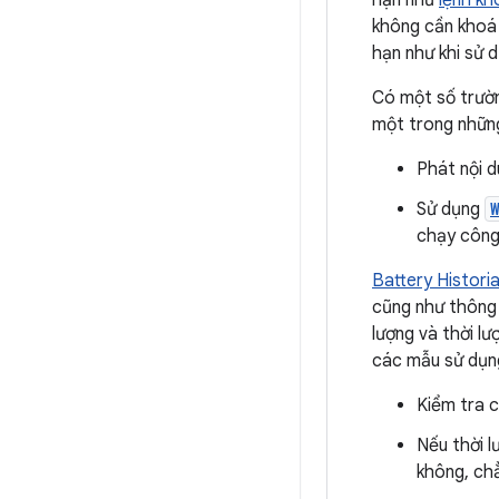
hạn như
lệnh kh
không cần khoá c
hạn như khi sử 
Có một số trườn
một trong nhữn
Phát nội d
Sử dụng
chạy công 
Battery Histori
cũng như thông 
lượng và thời l
các mẫu sử dụn
Kiểm tra 
Nếu thời l
không, ch