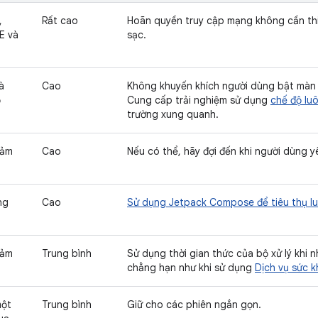
,
Rất cao
Hoãn quyền truy cập mạng không cần thiế
E và
sạc.
à
Cao
Không khuyến khích người dùng bật màn h
ộ
Cung cấp trải nghiệm sử dụng
chế độ lu
trường xung quanh.
cảm
Cao
Nếu có thể, hãy đợi đến khi người dùng 
ng
Cao
Sử dụng Jetpack Compose để tiêu thụ l
o
cảm
Trung bình
Sử dụng thời gian thức của bộ xử lý khi nh
chẳng hạn như khi sử dụng
Dịch vụ sức 
một
Trung bình
Giữ cho các phiên ngắn gọn.