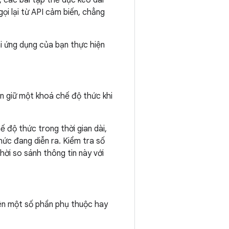
, các bài tập thể dục kéo dài
ọi lại từ API cảm biến, chẳng
i ứng dụng của bạn thực hiện
n giữ một khoá chế độ thức khi
 độ thức trong thời gian dài,
hức đang diễn ra. Kiểm tra số
ời so sánh thông tin này với
rên một số phần phụ thuộc hay