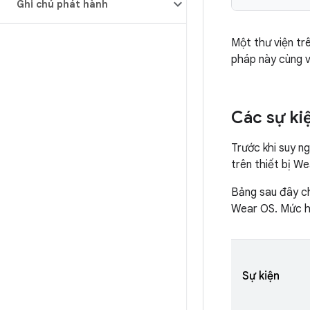
Ghi chú phát hành
Một thư viện tr
pháp này cùng vớ
Các sự ki
Trước khi suy n
trên thiết bị W
Bảng sau đây ch
Wear OS. Mức ha
Sự kiện