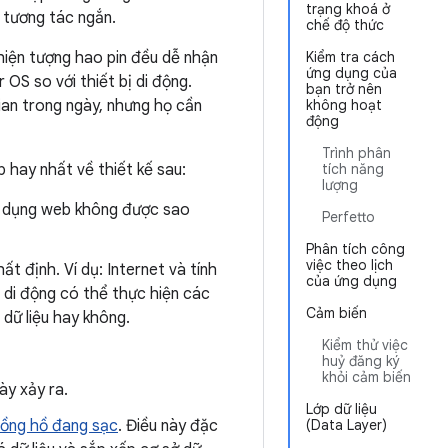
trạng khoá ở
 tương tác ngắn.
chế độ thức
i hiện tượng hao pin đều dễ nhận
Kiểm tra cách
ứng dụng của
OS so với thiết bị di động.
bạn trở nên
ian trong ngày, nhưng họ cần
không hoạt
động
Trình phân
 hay nhất về thiết kế sau:
tích năng
lượng
ng dụng web không được sao
Perfetto
Phân tích công
việc theo lịch
t định. Ví dụ: Internet và tính
của ứng dụng
 di động có thể thực hiện các
Cảm biến
dữ liệu hay không.
Kiểm thử việc
huỷ đăng ký
khỏi cảm biến
ày xảy ra.
Lớp dữ liệu
ồng hồ đang sạc
. Điều này đặc
(Data Layer)