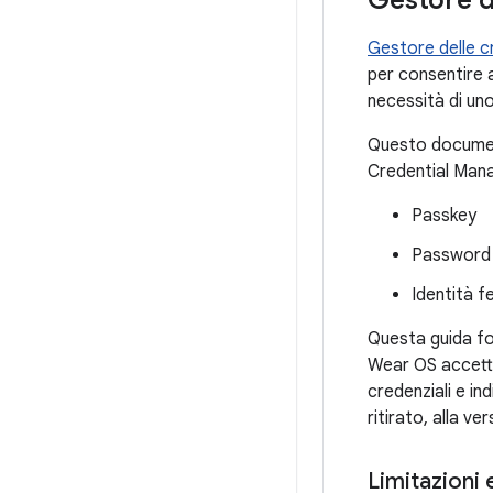
Gestore d
Gestore delle cr
per consentire 
necessità di u
Questo document
Credential Mana
Passkey
Password
Identità 
Questa guida fo
Wear OS accetta
credenziali e in
ritirato, alla v
Limitazioni 