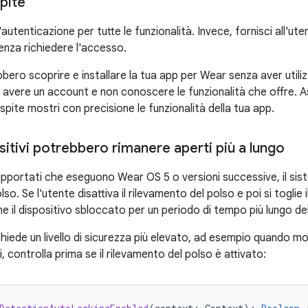
pite
'autenticazione per tutte le funzionalità. Invece, fornisci all'ut
senza richiedere l'accesso.
bbero scoprire e installare la tua app per Wear senza aver utiliz
avere un account e non conoscere le funzionalità che offre. Ass
spite mostri con precisione le funzionalità della tua app.
sitivi potrebbero rimanere aperti più a lungo
supportati che eseguono Wear OS 5 o versioni successive, il siste
lso. Se l'utente disattiva il rilevamento del polso e poi si toglie il
e il dispositivo sbloccato per un periodo di tempo più lungo de
chiede un livello di sicurezza più elevato, ad esempio quando 
ti, controlla prima se il rilevamento del polso è attivato: