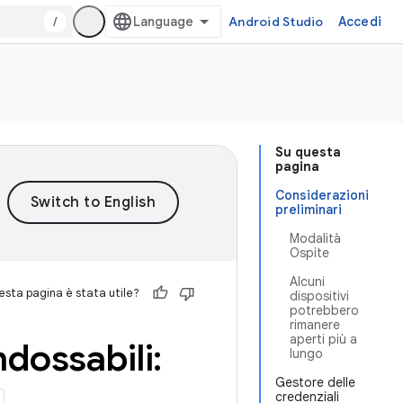
/
Android Studio
Accedi
Su questa
pagina
Considerazioni
preliminari
Modalità
Ospite
Alcuni
sta pagina è stata utile?
dispositivi
potrebbero
rimanere
aperti più a
ndossabili:
lungo
Gestore delle
credenziali