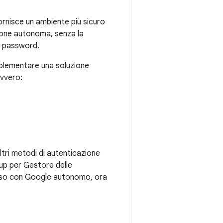
ornisce un ambiente più sicuro
zione autonoma, senza la
a password.
mplementare una soluzione
ovvero:
ltri metodi di autenticazione
up per Gestore delle
ccesso con Google autonomo, ora