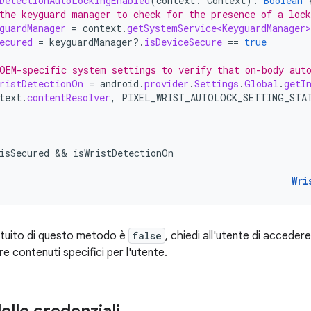
DetectionAutoLockingEnabled
(
context
:
Context
):
Boolean
the keyguard manager to check for the presence of a loc
guardManager
=
context
.
getSystemService<KeyguardManager>
ecured
=
keyguardManager
?.
isDeviceSecure
==
true
OEM-specific system settings to verify that on-body aut
ristDetectionOn
=
android
.
provider
.
Settings
.
Global
.
getI
text
.
contentResolver
,
PIXEL_WRIST_AUTOLOCK_SETTING_STA
isSecured
 && 
isWristDetectionOn
Wri
tituito di questo metodo è
false
, chiedi all'utente di acceder
e contenuti specifici per l'utente.