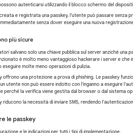
 possono autenticarsi utilizzando il blocco schermo del disposit
creata e registrata una passkey, l'utente può passare senza pr
o immediatamente senza dover eseguire una nuova registrazione
no più sicure
patori salvano solo una chiave pubblica sul server anziché una pa
nzionato è molto meno vantaggioso hackerare i server e che in
 eseguire molte meno operazioni di pulizia.
 offrono una protezione a prova di phishing. Le passkey funzio
; un utente non può essere indotto con l'inganno a eseguire l'au
e perché la verifica viene gestita dal browser o dal sistema op
 riducono la necessità di inviare SMS, rendendo l'autenticazio
e le passkey
urazione e le indicazioni per tutti i tipi di implementazione.