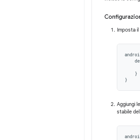
Configurazio
Imposta il 
androi
    de
      
    }

Aggiungi le
stabile de
androi