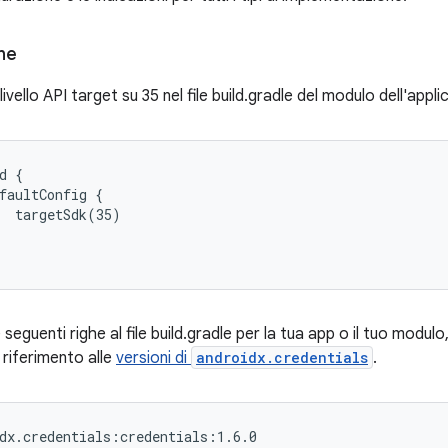
ne
livello API target su 35 nel file build.gradle del modulo dell'appli
d {

faultConfig {

  targetSdk(35)

 seguenti righe al file build.gradle per la tua app o il tuo modulo
l riferimento alle
versioni di
androidx.credentials
.
dx.credentials:credentials:1.6.0
