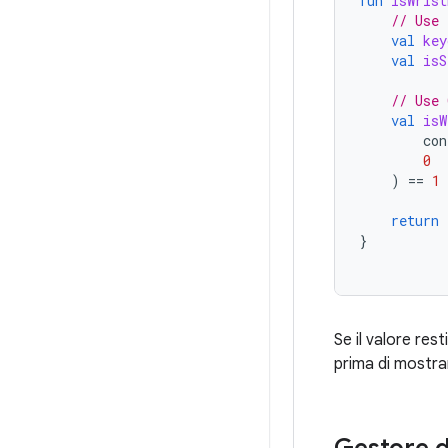
fun
isWrist
// Use 
val
key
val
isS
// Use 
val
isW
con
0
)
==
1
return
}
Se il valore res
prima di mostrar