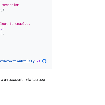
{
k mechanism
()
olock is enabled.
nt
(
TE
,
stDetectionUtility
.
kt
e a un account nella tua app