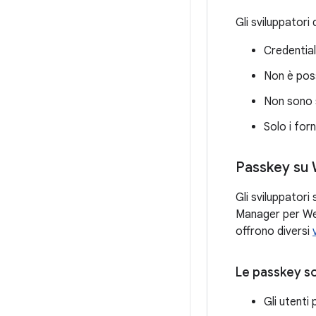
Gli sviluppatori
Credential
Non è poss
Non sono s
Solo i for
Passkey su
Gli sviluppatori
Manager per Wear
offrono diversi
Le passkey so
Gli utenti