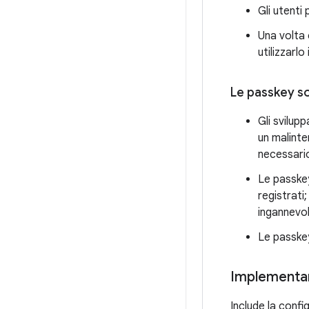
Gli utenti
Una volta 
utilizzarl
Le passkey so
Gli svilup
un malinte
necessario
Le passkey
registrati
ingannevol
Le passkey
Implementar
Include la config