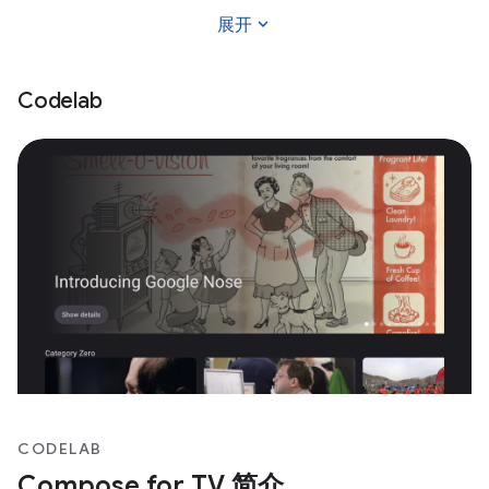
expand_more
展开
Codelab
CODELAB
Compose for TV 简介