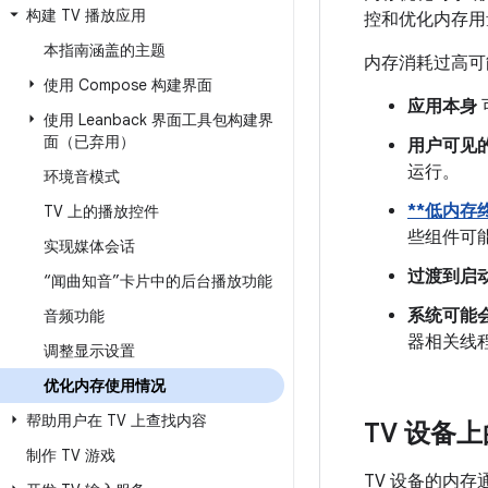
构建 TV 播放应用
控和优化内存
本指南涵盖的主题
内存消耗过高可
使用 Compose 构建界面
应用本身
使用 Leanback 界面工具包构建界
面（已弃用）
用户可见
运行。
环境音模式
**低内存终
TV 上的播放控件
些组件可
实现媒体会话
过渡到启
“闻曲知音”卡片中的后台播放功能
系统可能
音频功能
器相关线
调整显示设置
优化内存使用情况
帮助用户在 TV 上查找内容
TV 设备
制作 TV 游戏
TV 设备的内