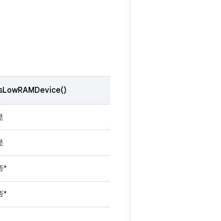
isLowRAMDevice()
是
是
否*
否*