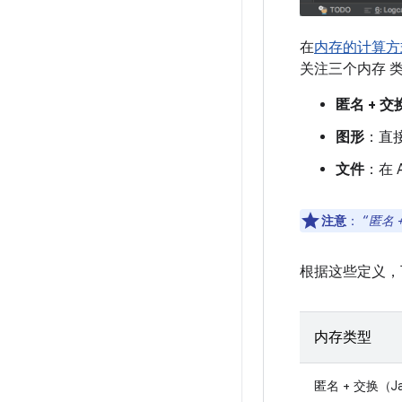
在
内存的计算方
关注三个内存 
匿名 + 交
图形
：直
文件
：在 
注意
：
“
匿名 
根据这些定义，
内存类型
匿名 + 交换（Ja