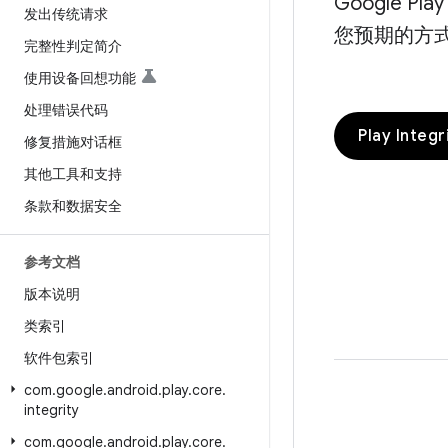
Google 
发出传统请求
您预期的方
完整性判定简介
使用设备回想功能
处理错误代码
Play Integ
修复措施对话框
其他工具和支持
条款和数据安全
参考文档
版本说明
类索引
软件包索引
com
.
google
.
android
.
play
.
core
.
integrity
com
.
google
.
android
.
play
.
core
.