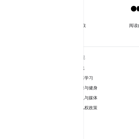
X
关注 @GooglePlayBiz，获取
阅读
相关资讯和支持
关于 ANDROID
发现
Android
游戏
适用于企业的 Android
机器学习
安全
健康与健身
源代码
相机与媒体
新闻
隐私权政策
博客
5G
播客