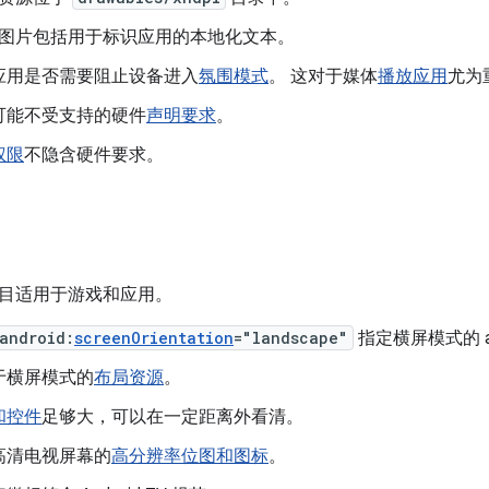
图片包括用于标识应用的本地化文本。
应用是否需要阻止设备进入
氛围模式
。 这对于媒体
播放应用
尤为
可能不受支持的硬件
声明要求
。
权限
不隐含硬件要求。
目适用于游戏和应用。
android:
screenOrientation
="landscape"
指定横屏模式的 act
于横屏模式的
布局资源
。
和控件
足够大，可以在一定距离外看清。
高清电视屏幕的
高分辨率位图和图标
。