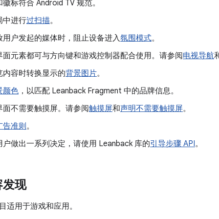
标符合 Android TV 规范。
局中进行
过扫描
。
放用户发起的媒体时，阻止设备进入
氛围模式
。
界面元素都可与方向键和游戏控制器配合使用。请参阅
电视导航
览内容时转换显示的
背景图片
。
景颜色
，以匹配 Leanback Fragment 中的品牌信息。
界面不需要触摸屏。请参阅
触摸屏
和
声明不需要触摸屏
。
广告准则
。
户做出一系列决定，请使用 Leanback 库的
引导步骤 API
。
容发现
目适用于游戏和应用。