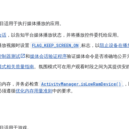
目适用于执行媒体播放的应用。
会话
，以告知平台媒体播放状态，并将播放控件委托给应用。
播放视频时设置
FLAG_KEEP_SCREEN_ON
标志，以
阻止设备在播
控制器测试
和
媒体会话验证程序
验证媒体命令是否准确地公开
模式相关质量指南
。氛围模式可在用户观看时段之间为其提供安
的内存，并务必检查
ActivityManager.isLowRamDevice()
，
必须遵循
优化内存用量准则
中的要求。
目适用于游戏。