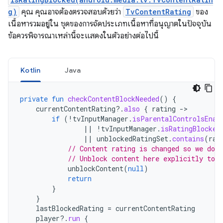
g)
คุณ คุณอาจต้องตรวจสอบด้วยว่า
TvContentRating
ของ
เนื้อหารวมอยู่ใน ชุดของการจัดประเภทเนื้อหาที่อนุญาตในปัจจุบัน
ข้อควรพิจารณาเหล่านี้จะแสดงในตัวอย่างต่อไปนี้
Kotlin
Java
private
fun
checkContentBlockNeeded
()
{
currentContentRating
?.
also
{
rating
-
if
(
!
tvInputManager
.
isParentalControlsEnab
||
!
tvInputManager
.
isRatingBlocked
||
unblockedRatingSet
.
contains
(
rat
// Content rating is changed so we don
// Unblock content here explicitly to 
unblockContent
(
null
)
return
}
}
lastBlockedRating
=
currentContentRating
player
?.
run
{