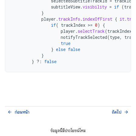
selectedSubtitleTrackId
=
trackId
subtitleView
.
visibility
=
if
(
trac
}
player
.
trackInfo
.
indexOfFirst
{
it
.
tra
if
(
trackIndex
>
=
0
)
{
player
.
selectTrack
(
trackIndex
)
notifyTrackSelected
(
type
,
trac
true
}
else
false
}
}
?:
false
ก่อนหน้า
ถัดไป
arrow_back
arrow_forward
ข้อมูลนี้มีประโยชน์ไหม