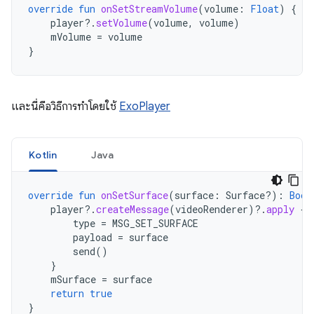
override
fun
onSetStreamVolume
(
volume
:
Float
)
{
player
?.
setVolume
(
volume
,
volume
)
mVolume
=
volume
}
และนี่คือวิธีการทำโดยใช้
ExoPlayer
Kotlin
Java
override
fun
onSetSurface
(
surface
:
Surface?)
:
Bool
player
?.
createMessage
(
videoRenderer
)
?.
apply
{
type
=
MSG_SET_SURFACE
payload
=
surface
send
()
}
mSurface
=
surface
return
true
}