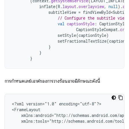
(
context
.
getSystemService
(
LAYOUT_INFLATER_
inflate
(
R
.
layout
.
overlayview
,
null
).
ap
subtitleView
=
findViewById<Subtitl
// Configure the subtitle view.
val
captionStyle
:
CaptionStyle
CaptionStyleCompat
.
cre
setStyle
(
captionStyle
)
setFractionalTextSize
(
captioni
}
}
}
การกำหนดเลย์เอาต์ของการวางซ้อนอาจมีลักษณะดังนี้
<?xml
version="1.0"
encoding="utf-8"?>

xmlns:tools="http://schemas.android.com/tools"
