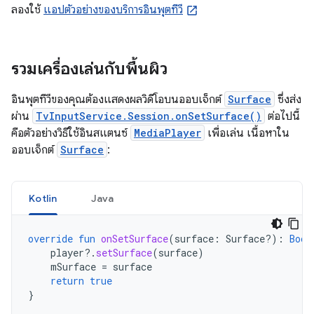
ลองใช้
แอปตัวอย่างของบริการอินพุตทีวี
รวมเครื่องเล่นกับพื้นผิว
อินพุตทีวีของคุณต้องแสดงผลวิดีโอบนออบเจ็กต์
Surface
ซึ่งส่ง
ผ่าน
TvInputService.Session.onSetSurface()
ต่อไปนี้
คือตัวอย่างวิธีใช้อินสแตนซ์
MediaPlayer
เพื่อเล่น เนื้อหาใน
ออบเจ็กต์
Surface
:
Kotlin
Java
override
fun
onSetSurface
(
surface
:
Surface?)
:
Bool
player
?.
setSurface
(
surface
)
mSurface
=
surface
return
true
}