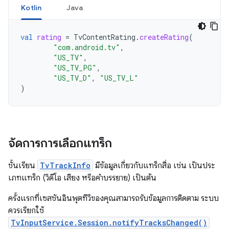
Kotlin
Java
val
rating
=
TvContentRating
.
createRating
(
"com.android.tv"
,
"US_TV"
,
"US_TV_PG"
,
"US_TV_D"
,
"US_TV_L"
)
จัดการการเลือกแทร็ก
ชั้นเรียน
TvTrackInfo
มีข้อมูลเกี่ยวกับแทร็กสื่อ เช่น เป็นประ
เภทแทร็ก (วิดีโอ เสียง หรือคำบรรยาย) เป็นต้น
ครั้งแรกที่เซสชันอินพุตทีวีของคุณสามารถรับข้อมูลการติดตาม ระบบ
ควรเรียกใช้
TvInputService.Session.notifyTracksChanged()