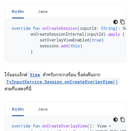
Kotlin
Java
override
fun
onCreateSession
(
inputId
:
String
):
Ses
onCreateSessionInternal
(
inputId
).
apply
{
setOverlayViewEnabled
(
true
)
sessions
.
add
(
this
)
}
ใช้ออบเจ็กต์
View
สำหรับการวางซ้อน ซึ่งส่งคืนจาก
TvInputService.Session.onCreateOverlayView()
ตามที่แสดงที่นี่
Kotlin
Java
override
fun
onCreateOverlayView
():
View
=