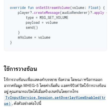
override
fun
onSetStreamVolume
(
volume
:
Float
)
{
player
?.
createMessage
(
audioRenderer
)
?.
apply
{
type
=
MSG_SET_VOLUME
payload
=
volume
send
()
}
mVolume
=
volume
}
ใช้การวางซ้อน
ใช้การวางซ้อนเพื่อแสดงคำบรรยาย ข้อความ โฆษณา หรือการออก
อากาศข้อมูล MHEG-5 โดยค่าเริ่มต้น แอตทริบิวต์ ปิดใช้การวางซ้อน
อยู่ คุณสามารถเปิดได้เมื่อสร้างเซสชันโดยการโทร
TvInputService.Session.setOverlayViewEnabled(tr
ue)
, ดังตัวอย่างต่อไปนี้