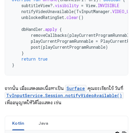
subtitleView
?.
visibility
=
View
.
INVISIBLE
notifyVideoUnavailable
(
TvInputManager
.
VIDEO_UN
unblockedRatingSet
.
clear
()
dbHandler
.
apply
{
removeCallbacks
(
playCurrentProgramRunnable
playCurrentProgramRunnable
=
PlayCurrentPr
post
(
playCurrentProgramRunnable
)
}
return
true
}
จากนั้น เมื่อแสดงผลเนื้อหาเป็น
Surface
คุณจะเรียกใช้ วันที่
TvInputService.Session.notifyVideoAvailable()
เพื่ออนุญาตให้วิดีโอแสดง เช่น
Kotlin
Java