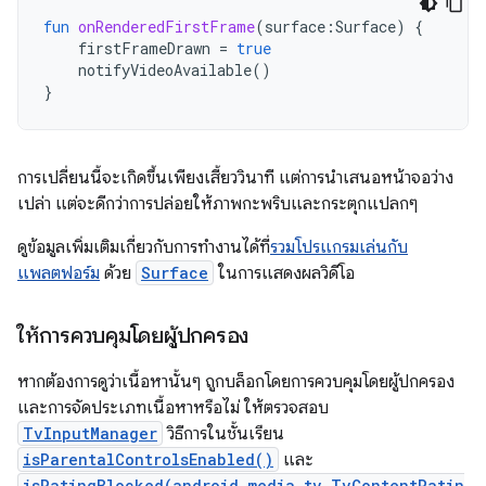
fun
onRenderedFirstFrame
(
surface
:
Surface
)
{
firstFrameDrawn
=
true
notifyVideoAvailable
()
}
การเปลี่ยนนี้จะเกิดขึ้นเพียงเสี้ยววินาที แต่การนำเสนอหน้าจอว่าง
เปล่า แต่จะดีกว่าการปล่อยให้ภาพกะพริบและกระตุกแปลกๆ
ดูข้อมูลเพิ่มเติมเกี่ยวกับการทำงานได้ที่
รวมโปรแกรมเล่นกับ
แพลตฟอร์ม
ด้วย
Surface
ในการแสดงผลวิดีโอ
ให้การควบคุมโดยผู้ปกครอง
หากต้องการดูว่าเนื้อหานั้นๆ ถูกบล็อกโดยการควบคุมโดยผู้ปกครอง
และการจัดประเภทเนื้อหาหรือไม่ ให้ตรวจสอบ
TvInputManager
วิธีการในชั้นเรียน
isParentalControlsEnabled()
และ
isRatingBlocked(android.media.tv.TvContentRatin