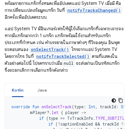
พร้อมรายการแทร็กทั้งหมดเพื่ออัปเดตแอป System TV เมื่อมี คือ
การเปลี่ยนแปลงข้อมูลแทร็ก วันที่
notifyTracksChanged()
อีกครั้งเพื่ออัปเดตระบบ
แอป System TV มีอินเทอร์เฟซให้ผู้ใช้เลือกแทร็กที่เฉพาะเจาะจง
หากมีแทร็กมากกว่า 1 แทร็ก แทร็กพร้อมใช้งานสำหรับแทร็ก
ประเภทที่กำหนด เช่น คำบรรยายในภาษาต่างๆ ทีวีของคุณ อินพุต
จะตอบสนอง
onSelectTrack()
โทรจากแอป System TV
โดยการโทร วันที่
notifyTrackSelected()
ตามที่แสดงใน
ตัวอย่างต่อไปนี้ โปรดทราบว่าเมื่อ
null
จะส่งผ่านเป็นรหัสแทร็ก
ซึ่งจะ
ยกเลิกการเลือก
แทร็กดังกล่าว
Kotlin
Java
override
fun
onSelectTrack
(
type
:
Int
,
trackId
:
Str
mPlayer
?.
let
{
player
-
if
(
type
==
TvTrackInfo
.
TYPE_SUBTITLE
if
(
!
captionEnabled
 && 
trackId
!=