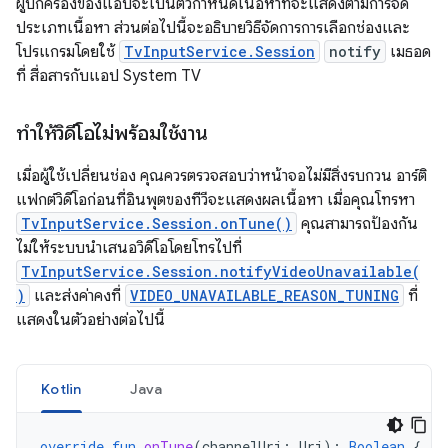
ผู้ปกครองของแอปจะเป็นตัวกำหนดเนื้อหาที่จะแสดงตามการจัด
ประเภทเนื้อหา ส่วนต่อไปนี้จะอธิบายวิธีจัดการการเลือกช่องและ
โปรแกรมโดยใช้
TvInputService.Session
notify
เมธอด
ที่ สื่อสารกับแอป System TV
ทำให้วิดีโอไม่พร้อมใช้งาน
เมื่อผู้ใช้เปลี่ยนช่อง คุณควรตรวจสอบว่าหน้าจอไม่มีสิ่งรบกวน อาร์ติ
แฟกต์วิดีโอก่อนที่อินพุตของทีวีจะแสดงผลเนื้อหา เมื่อคุณโทรหา
TvInputService.Session.onTune()
คุณสามารถป้องกัน
ไม่ให้ระบบนำเสนอวิดีโอโดยโทรไปที่
TvInputService.Session.notifyVideoUnavailable(
)
และส่งค่าคงที่
VIDEO_UNAVAILABLE_REASON_TUNING
ที่
แสดงในตัวอย่างต่อไปนี้
Kotlin
Java
override
fun
onTune
(
channelUri
:
Uri
):
Boolean
{