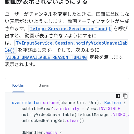
動画が表示されないようにする
ユーザーがチャンネルを変更したときに、画面に意図しな
い表示がないようにします。 動画アーティファクトが生成
されます。
TvInputService.Session.onTune()
を呼び
出すと、 動画が表示されないようにするに
は、
TvInputService.Session.notifyVideoUnavailab
le()
を呼び出します。 そして、次のように
VIDEO_UNAVAILABLE_REASON_TUNING
定数を渡します。
表示されます。
Kotlin
Java
override
fun
onTune
(
channelUri
:
Uri
):
Boolean
{
subtitleView
?.
visibility
=
View
.
INVISIBLE
notifyVideoUnavailable
(
TvInputManager
.
VIDEO_UN
unblockedRatingSet
.
clear
()
dbHandler
.
apply
{