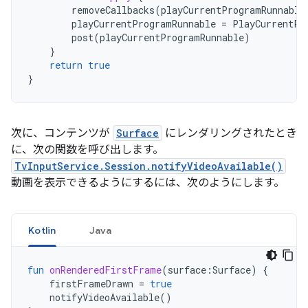
removeCallbacks
(
playCurrentProgramRunnable
playCurrentProgramRunnable
=
PlayCurrentPr
post
(
playCurrentProgramRunnable
)
}
return
true
}
次に、コンテンツが
Surface
にレンダリングされたとき
に、次の関数を呼び出します。
TvInputService.Session.notifyVideoAvailable()
動画を表示できるようにするには、次のようにします。
Kotlin
Java
fun
onRenderedFirstFrame
(
surface
:
Surface
)
{
firstFrameDrawn
=
true
notifyVideoAvailable
()