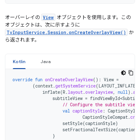
オーバーレイの
View
オブジェクトを使用します。この
オブジェクトは、次に示すように
TvInputService.Session.onCreateOverlayView()
か
ら返されます。
Kotlin
Java
override
fun
onCreateOverlayView
():
View
=
(
context
.
getSystemService
(
LAYOUT_INFLATER_
inflate
(
R
.
layout
.
overlayview
,
null
).
ap
subtitleView
=
findViewById<Subtitl
// Configure the subtitle view.
val
captionStyle
:
CaptionStyle
CaptionStyleCompat
.
cre
setStyle
(
captionStyle
)
setFractionalTextSize
(
captioni
}