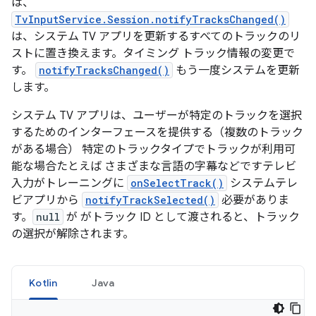
は、
TvInputService.Session.notifyTracksChanged()
は、システム TV アプリを更新するすべてのトラックのリ
ストに置き換えます。タイミング トラック情報の変更で
す。
notifyTracksChanged()
もう一度システムを更新
します。
システム TV アプリは、ユーザーが特定のトラックを選択
するためのインターフェースを提供する（複数のトラック
がある場合） 特定のトラックタイプでトラックが利用可
能な場合たとえば さまざまな言語の字幕などですテレビ
入力がトレーニングに
onSelectTrack()
システムテレ
ビアプリから
notifyTrackSelected()
必要がありま
す。
null
が がトラック ID として渡されると、トラック
の選択が解除
されます。
Kotlin
Java