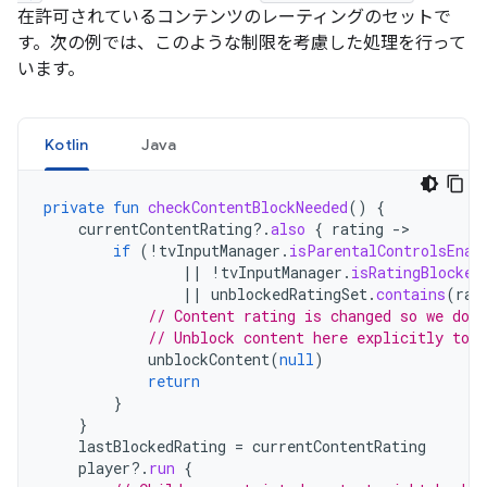
在許可されているコンテンツのレーティングのセットで
す。次の例では、このような制限を考慮した処理を行って
います。
Kotlin
Java
private
fun
checkContentBlockNeeded
()
{
currentContentRating
?.
also
{
rating
-
if
(
!
tvInputManager
.
isParentalControlsEnab
||
!
tvInputManager
.
isRatingBlocked
||
unblockedRatingSet
.
contains
(
rat
// Content rating is changed so we don
// Unblock content here explicitly to 
unblockContent
(
null
)
return
}
}
lastBlockedRating
=
currentContentRating
player
?.
run
{