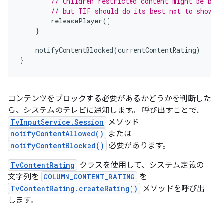
// Children restricted content might be bl
// but TIF should do its best not to show 
releasePlayer
()
}
notifyContentBlocked
(
currentContentRating
)
}
コンテンツをブロックする必要があるかどうかを判断した
ら、システムのテレビに通知します。 呼び出すことで、
TvInputService.Session
メソッド
notifyContentAllowed()
または
notifyContentBlocked()
必要があります。
TvContentRating
クラスを使用して、システム定義の
文字列を
COLUMN_CONTENT_RATING
を
TvContentRating.createRating()
メソッドを呼び出
します。