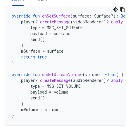
override
fun
onSetSurface
(
surface
:
Surface?)
:
Bool
player
?.
createMessage
(
videoRenderer
)
?.
apply
{
type
=
MSG_SET_SURFACE
payload
=
surface
send
()
}
mSurface
=
surface
return
true
}
override
fun
onSetStreamVolume
(
volume
:
Float
)
{
player
?.
createMessage
(
audioRenderer
)
?.
apply
{
type
=
MSG_SET_VOLUME
payload
=
volume
send
()
}
mVolume
=
volume
}