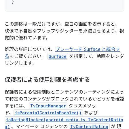
}
この遷移は一瞬だけですが、空白の画面を表示すると、
映像で不自然なブリップやジッターを点滅させるより、視
覚的に優れています。
処理の詳細については、
プレーヤーを Surface と統合す
る
もご覧ください。
Surface
を指定して、動画をレンダ
リングします。
保護者による使用制限を考慮する
保護者による使用制限とコンテンツのレーティングによっ
て特定のコンテンツがブロックされているかどうかを確認
するには、
TvInputManager
クラスメソッ
ド、
isParentalControlsEnabled()
および
isRatingBlocked(android.media.tv.TvContentRatin
g)
。マイページ コンテンツの
TvContentRating
が 現