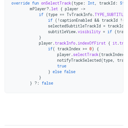
override
fun
onSelectTrack
(
type
:
Int
,
trackId
:
Str
mPlayer
?.
let
{
player
-
if
(
type
==
TvTrackInfo
.
TYPE_SUBTITLE
if
(
!
captionEnabled
 && 
trackId
!=
selectedSubtitleTrackId
=
trackId
subtitleView
.
visibility
=
if
(
trac
}
player
.
trackInfo
.
indexOfFirst
{
it
.
tra
if
(
trackIndex
>
=
0
)
{
player
.
selectTrack
(
trackIndex
)
notifyTrackSelected
(
type
,
trac
true
}
else
false
}
}
?:
false