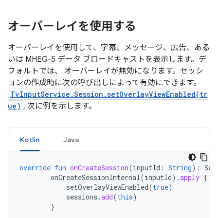
オーバーレイを使用する
オーバーレイを使用して、字幕、メッセージ、広告、ある
いは MHEG-5 データ ブロードキャストを表示します。デ
フォルトでは、 オーバーレイが無効になります。セッシ
ョンの作成時に次の呼び出しによって有効にできます。
TvInputService.Session.setOverlayViewEnabled(tr
ue)
, 次に例を示します。
Kotlin
Java
override
fun
onCreateSession
(
inputId
:
String
):
Ses
onCreateSessionInternal
(
inputId
).
apply
{
setOverlayViewEnabled
(
true
)
sessions
.
add
(
this
)
}