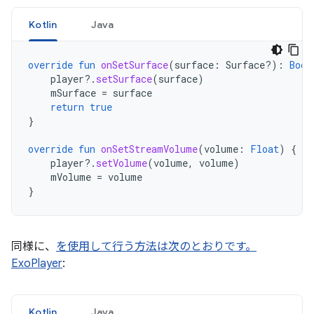
Kotlin
Java
override
fun
onSetSurface
(
surface
:
Surface?)
:
Bool
player
?.
setSurface
(
surface
)
mSurface
=
surface
return
true
}
override
fun
onSetStreamVolume
(
volume
:
Float
)
{
player
?.
setVolume
(
volume
,
volume
)
mVolume
=
volume
}
同様に、
を使用して行う方法は次のとおりです。
ExoPlayer
:
Kotlin
Java