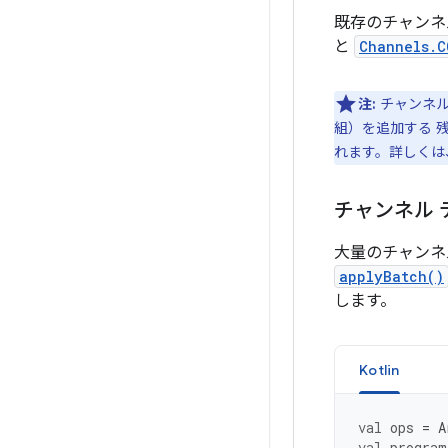
既存のチャンネ
と
Channels.C
注:
チャンネル
組）を追加する 
れます。詳しくは、 <ph
チャンネル
大量のチャンネ
applyBatch()
します。
Kotlin
val
ops
=
A
val
program