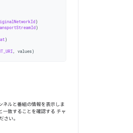
iginalNetworkId
)
ansportStreamId
)
at
)
NT_URI
,
values
)
ャンネルと番組の情報を表示しま
のと一致することを確認する チャ
ださい。