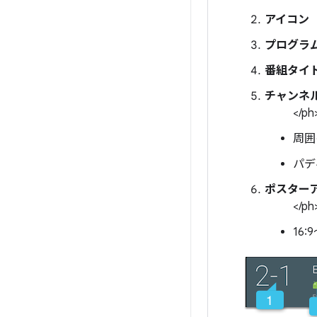
アイコン
プログラ
番組タイ
チャンネ
</ph
周囲
パデ
ポスター
</ph
16