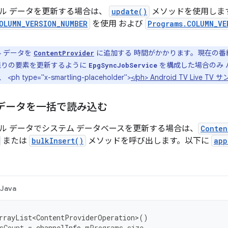
ル データを更新する場合は、
update()
メソッドを使用しま
OLUMN_VERSION_NUMBER
を使用 および
Programs.COLUMN_VE
 データを
に追加する 時間がかかります。現在の番組
ContentProvider
残りの要素を更新するように
を構成した場合のみ 
EpgSyncJobService
 type="x-smartling-placeholder">
</ph> Android TV Live T
 データを一括で読み込む
ル データでシステム データベースを更新する場合は、
Conten
または
bulkInsert()
メソッドを呼び出します。以下に
app
Java
rrayList<ContentProviderOperation>
()
sCount
=
channelInfo
.
mPrograms
.
size