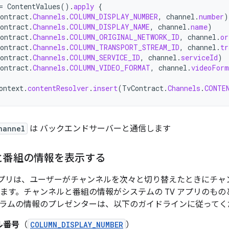
=
ContentValues
().
apply
{
ontract
.
Channels
.
COLUMN_DISPLAY_NUMBER
,
channel
.
number
)
ontract
.
Channels
.
COLUMN_DISPLAY_NAME
,
channel
.
name
)
ontract
.
Channels
.
COLUMN_ORIGINAL_NETWORK_ID
,
channel
.
or
ontract
.
Channels
.
COLUMN_TRANSPORT_STREAM_ID
,
channel
.
tr
ontract
.
Channels
.
COLUMN_SERVICE_ID
,
channel
.
serviceId
)
ontract
.
Channels
.
COLUMN_VIDEO_FORMAT
,
channel
.
videoForm
ontext
.
contentResolver
.
insert
(
TvContract
.
Channels
.
CONTE
hannel
は バックエンドサーバーと通信します
と番組の情報を表示する
 アプリは、ユーザーがチャンネルを次々と切り替えたときにチ
ります。チャンネルと番組の情報がシステムの TV アプリのも
ラムの情報のプレゼンターは、以下のガイドラインに従ってく
ル番号
（
COLUMN_DISPLAY_NUMBER
）