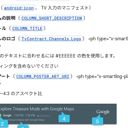
（
android:icon
、 TV 入力のマニフェスト）
ムの説明
（
COLUMN_SHORT_DESCRIPTION
）
トル
（
COLUMN_TITLE
）
ルのロゴ
（
TvContract.Channels.Logo
） <ph type="x-smartl
>
のテキストに合わせるには #EEEEEE の色を使用します。
ィングを含めないでください
アート
（
COLUMN_POSTER_ART_URI
） <ph type="x-smartling-p
>
:9～4:3 のアスペクト比