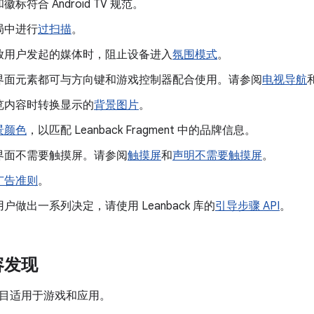
标符合 Android TV 规范。
局中进行
过扫描
。
放用户发起的媒体时，阻止设备进入
氛围模式
。
界面元素都可与方向键和游戏控制器配合使用。请参阅
电视导航
览内容时转换显示的
背景图片
。
景颜色
，以匹配 Leanback Fragment 中的品牌信息。
界面不需要触摸屏。请参阅
触摸屏
和
声明不需要触摸屏
。
广告准则
。
户做出一系列决定，请使用 Leanback 库的
引导步骤 API
。
容发现
目适用于游戏和应用。