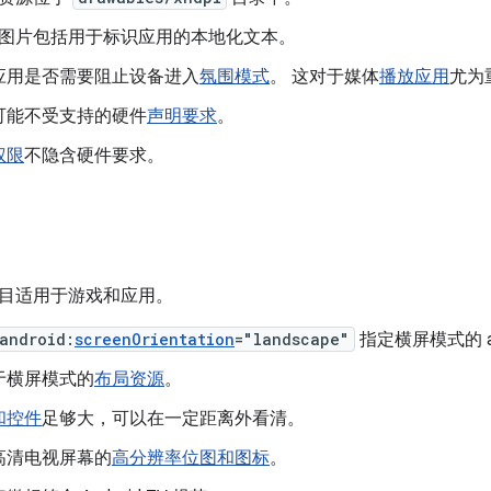
图片包括用于标识应用的本地化文本。
应用是否需要阻止设备进入
氛围模式
。 这对于媒体
播放应用
尤为
可能不受支持的硬件
声明要求
。
权限
不隐含硬件要求。
目适用于游戏和应用。
android:
screenOrientation
="landscape"
指定横屏模式的 act
于横屏模式的
布局资源
。
和控件
足够大，可以在一定距离外看清。
高清电视屏幕的
高分辨率位图和图标
。