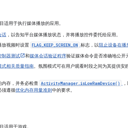
目适用于执行媒体播放的应用。
会话
，以告知平台媒体播放状态，并将播放控件委托给应用。
播放视频时设置
FLAG_KEEP_SCREEN_ON
标志，以
阻止设备在播
控制器测试
和
媒体会话验证程序
验证媒体命令是否准确地公开
模式相关质量指南
。氛围模式可在用户观看时段之间为其提供安
的内存，并务必检查
ActivityManager.isLowRamDevice()
，
必须遵循
优化内存用量准则
中的要求。
目适用于游戏。