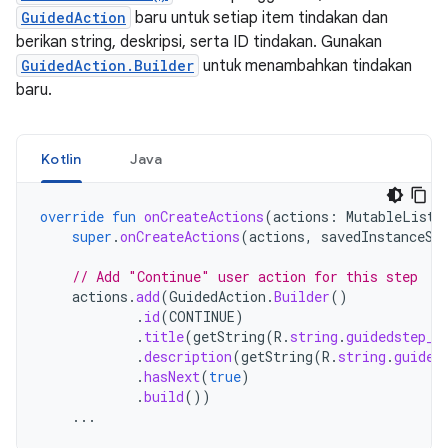
GuidedAction
baru untuk setiap item tindakan dan
berikan string, deskripsi, serta ID tindakan. Gunakan
GuidedAction.Builder
untuk menambahkan tindakan
baru.
Kotlin
Java
override
fun
onCreateActions
(
actions
:
MutableList<
super
.
onCreateActions
(
actions
,
savedInstanceSt
// Add "Continue" user action for this step
actions
.
add
(
GuidedAction
.
Builder
()
.
id
(
CONTINUE
)
.
title
(
getString
(
R
.
string
.
guidedstep_c
.
description
(
getString
(
R
.
string
.
guided
.
hasNext
(
true
)
.
build
())
...