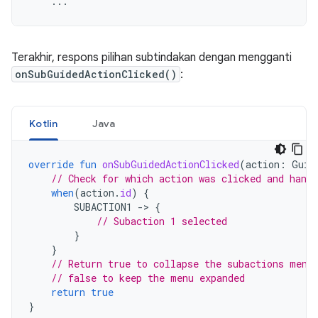
...
Terakhir, respons pilihan subtindakan dengan mengganti
onSubGuidedActionClicked()
:
Kotlin
Java
override
fun
onSubGuidedActionClicked
(
action
:
Guid
// Check for which action was clicked and handl
when
(
action
.
id
)
{
SUBACTION1
-
>
{
// Subaction 1 selected
}
}
// Return true to collapse the subactions menu
// false to keep the menu expanded
return
true
}