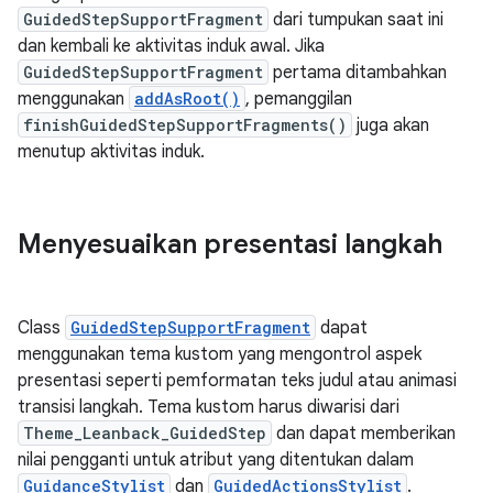
GuidedStepSupportFragment
dari tumpukan saat ini
dan kembali ke aktivitas induk awal. Jika
GuidedStepSupportFragment
pertama ditambahkan
menggunakan
addAsRoot()
, pemanggilan
finishGuidedStepSupportFragments()
juga akan
menutup aktivitas induk.
Menyesuaikan presentasi langkah
Class
GuidedStepSupportFragment
dapat
menggunakan tema kustom yang mengontrol aspek
presentasi seperti pemformatan teks judul atau animasi
transisi langkah. Tema kustom harus diwarisi dari
Theme_Leanback_GuidedStep
dan dapat memberikan
nilai pengganti untuk atribut yang ditentukan dalam
GuidanceStylist
dan
GuidedActionsStylist
.