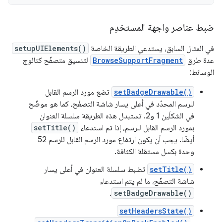
ضبط عناصر واجهة المستخدِم
في المثال السابق، يستدعي الطريقة الخاصة
setupUIElements()
عدة طرق
BrowseSupportFragment
لتنسيق متصفّح كتالوج
الوسائط:
setBadgeDrawable()
تضع مورد الرسم القابل
للرسم المحدّد في أعلى يسار شاشة التصفّح، كما هو موضّح
في الشكلَين 1 و2. تستبدل هذه الطريقة سلسلة العنوان
بمورد الرسم القابل للرسم، إذا تم استدعاء
setTitle()
أيضًا. يجب أن يكون ارتفاع مورد الرسم القابل للرسم 52
وحدة بكسل مستقلة الكثافة.
setTitle()
تضبط سلسلة العنوان في أعلى يسار
شاشة التصفّح، ما لم يتم استدعاء
.
setBadgeDrawable()
setHeadersState()