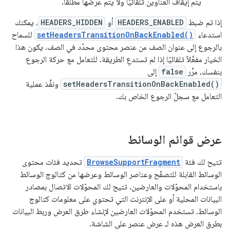
يتم إيقاف العناوين تلقائيًا ولا يتم عرضها مطلقًا.
إذا تم ضبط
HEADERS_ENABLED
أو
HEADERS_HIDDEN
، يمكنك
استدعاء
setHeadersTransitionOnBackEnabled()
للسماح
بالرجوع إلى عنوان الصف من عنصر محتوى محدّد في الصف. يكون هذا
الخيار مفعَّلاً تلقائيًا إذا لم تستدعِ الطريقة. للتعامل مع حركة الرجوع
بنفسك، مرِّر
false
إلى
setHeadersTransitionOnBackEnabled()
ونفِّذ عملية
التعامل مع سجلّ الرجوع الخاص بك.
عرض قوائم الوسائط
تتيح لك فئة
BrowseSupportFragment
تحديد فئات محتوى
الوسائط القابلة للتصفّح وعناصر الوسائط وعرضها من كتالوج الوسائط
باستخدام المحوّلات والعارضين. تتيح لك المحوّلات الاتصال بمصادر
البيانات المحلية أو على الإنترنت التي تحتوي على معلومات كتالوج
الوسائط. تستخدم المحوّلات العارضين لإنشاء طرق العرض وربط البيانات
بطرق العرض هذه لـ عرض عنصر على الشاشة.