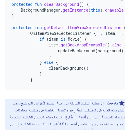
protected
fun
clearBackground
()
{
BackgroundManager
.
getInstance
(
this
).
drawable
=
}
protected
fun
getDefaultItemViewSelectedListener
()
OnItemViewSelectedListener
{
_
,
item
,
_
,
_
if
(
item
is
Movie
)
{
item
.
getBackdropDrawable
().
also
{
updateBackground
(
background
)
}
}
else
{
clearBackground
()
}
}
ملاحظة:
إنّ عملية التنفيذ السابقة هي مثال بسيط لأغراض التوضيح. عند
إنشاء هذه الدالة في تطبيقك، شغِّل إجراء تعديل الخلفية في سلسلة محادثات
منفصلة للحصول على أداء أفضل. أيضًا، إذا كنت تخطط لتعديل الخلفية استجابةً
لتمرير المستخدمين بين العناصر، أضِف وقتًا لتأخير تعديل صورة الخلفية إلى أن