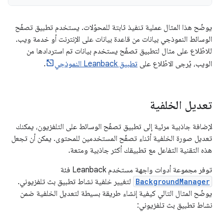
يوضّح هذا المثال عملية تنفيذ ثابتة للمحوّلات. يستخدم تطبيق تصفّح
الوسائط النموذجي بيانات من قاعدة بيانات على الإنترنت أو خدمة ويب.
للاطّلاع على مثال لتطبيق تصفّح يستخدم بيانات تم استردادها من
الويب، يُرجى الاطّلاع على
تطبيق Leanback النموذجي
.
تعديل الخلفية
لإضافة جاذبية مرئية إلى تطبيق تصفّح الوسائط على التلفزيون، يمكنك
تعديل صورة الخلفية أثناء تصفّح المستخدمين للمحتوى. يمكن أن تجعل
هذه التقنية التفاعل مع تطبيقك أكثر جاذبية ومتعة.
توفر مجموعة أدوات واجهة مستخدم Leanback فئة
BackgroundManager
لتغيير خلفية نشاط تطبيق بث تلفزيوني.
يوضّح المثال التالي كيفية إنشاء طريقة بسيطة لتعديل الخلفية ضمن
نشاط تطبيق بث تلفزيوني: