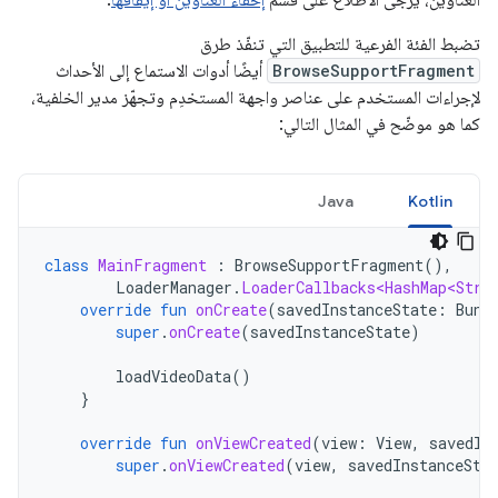
العناوين، يُرجى الاطّلاع على قسم
إخفاء العناوين أو إيقافها
.
تضبط الفئة الفرعية للتطبيق التي تنفّذ طرق
BrowseSupportFragment
أيضًا أدوات الاستماع إلى الأحداث
لإجراءات المستخدم على عناصر واجهة المستخدِم وتجهّز مدير الخلفية،
كما هو موضّح في المثال التالي:
Java
Kotlin
class
MainFragment
:
BrowseSupportFragment
(),
LoaderManager
.
LoaderCallbacks<HashMap<Stri
override
fun
onCreate
(
savedInstanceState
:
Bund
super
.
onCreate
(
savedInstanceState
)
loadVideoData
()
}
override
fun
onViewCreated
(
view
:
View
,
savedIn
super
.
onViewCreated
(
view
,
savedInstanceSta