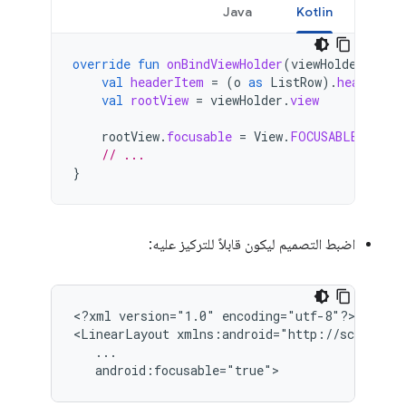
Java
Kotlin
override
fun
onBindViewHolder
(
viewHolder
:
Pre
val
headerItem
=
(
o
as
ListRow
).
headerIte
val
rootView
=
viewHolder
.
view
rootView
.
focusable
=
View
.
FOCUSABLE
// ...
}
اضبط التصميم ليكون قابلاً للتركيز عليه:
<?xml
version="1.0"
encoding="utf-8"?>

<LinearLayout
android:focusable="true">