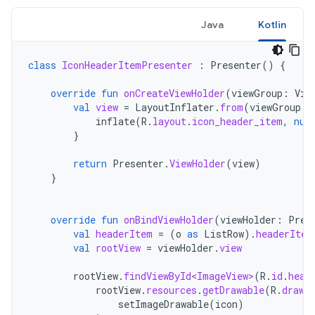
Java
Kotlin
class
IconHeaderItemPresenter
:
Presenter
()
{
override
fun
onCreateViewHolder
(
viewGroup
:
Vie
val
view
=
LayoutInflater
.
from
(
viewGroup
.
c
inflate
(
R
.
layout
.
icon_header_item
,
nul
}
return
Presenter
.
ViewHolder
(
view
)
}
override
fun
onBindViewHolder
(
viewHolder
:
Pres
val
headerItem
=
(
o
as
ListRow
).
headerItem
val
rootView
=
viewHolder
.
view
rootView
.
findViewById<ImageView>
(
R
.
id
.
head
rootView
.
resources
.
getDrawable
(
R
.
drawa
setImageDrawable
(
icon
)