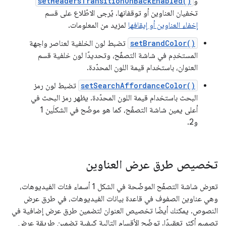
و
setHeadersTransitionOnBackEnabled()
تخفيان العناوين أو توقفانها. يُرجى الاطّلاع على قسم
إخفاء العناوين أو إيقافها
لمزيد من المعلومات.
setBrandColor()
تضبط لون الخلفية لعناصر واجهة
المستخدِم في شاشة التصفّح، وتحديدًا لون خلفية قسم
العنوان، باستخدام قيمة اللون المحدّدة.
setSearchAffordanceColor()
تضبط لون رمز
البحث باستخدام قيمة اللون المحدّدة. يظهر رمز البحث في
أعلى يمين شاشة التصفّح، كما هو موضّح في الشكلَين 1
و2.
تخصيص طرق عرض العناوين
تعرض شاشة التصفّح الموضّحة في الشكل 1 أسماء فئات الفيديوهات،
وهي عناوين الصفوف في قاعدة بيانات الفيديوهات، في طرق عرض
النصوص. يمكنك أيضًا تخصيص العنوان لتضمين طرق عرض إضافية في
تصميم أكثر تعقيدًا. توضّح الأقسام التالية كيفية تضمين طريقة عرض