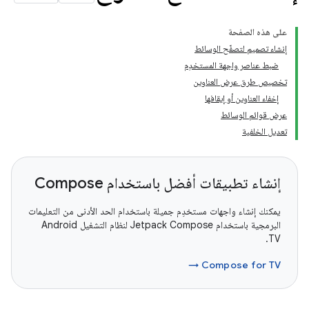
على هذه الصفحة
إنشاء تصميم لتصفّح الوسائط
ضبط عناصر واجهة المستخدِم
تخصيص طرق عرض العناوين
إخفاء العناوين أو إيقافها
عرض قوائم الوسائط
تعديل الخلفية
إنشاء تطبيقات أفضل باستخدام Compose
يمكنك إنشاء واجهات مستخدِم جميلة باستخدام الحد الأدنى من التعليمات
البرمجية باستخدام Jetpack Compose لنظام التشغيل Android
TV.
Compose for TV →