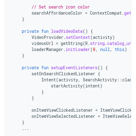
// Set search icon color
searchAffordanceColor
=
ContextCompat
.
getC
}
private
fun
loadVideoData
()
{
VideoProvider
.
setContext
(
activity
)
videosUrl
=
getString
(
R
.
string
.
catalog_url
loaderManager
.
initLoader
(
0
,
null
,
this
)
}
private
fun
setupEventListeners
()
{
setOnSearchClickedListener
{
Intent
(
activity
,
SearchActivity
::
class
startActivity
(
intent
)
}
}
onItemViewClickedListener
=
ItemViewClicke
onItemViewSelectedListener
=
ItemViewSelec
}
...