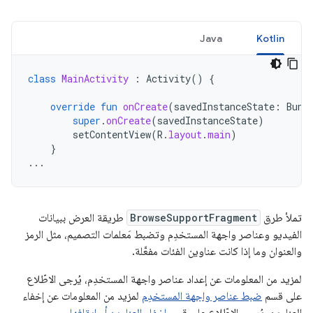
Java
Kotlin
class
MainActivity
:
Activity
()
{
override
fun
onCreate
(
savedInstanceState
:
Bund
super
.
onCreate
(
savedInstanceState
)
setContentView
(
R
.
layout
.
main
)
}
...
تملأ طرق
BrowseSupportFragment
طريقة العرض ببيانات
الفيديو وعناصر واجهة المستخدِم وتضبط مَعلمات التصميم، مثل الرمز
والعنوان وما إذا كانت عناوين الفئات مفعَّلة.
لمزيد من المعلومات عن إعداد عناصر واجهة المستخدِم، يُرجى الاطّلاع
على قسم
ضبط عناصر واجهة المستخدِم
لمزيد من المعلومات عن إخفاء