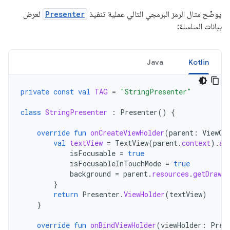
يوضّح مثال الرمز البرمجي التالي عملية تنفيذ
Presenter
لعرض
بيانات السلسلة:
Java
Kotlin
private
const
val
TAG
=
"StringPresenter"
class
StringPresenter
:
Presenter
()
{
override
fun
onCreateViewHolder
(
parent
:
ViewGr
val
textView
=
TextView
(
parent
.
context
).
ap
isFocusable
=
true
isFocusableInTouchMode
=
true
background
=
parent
.
resources
.
getDrawab
}
return
Presenter
.
ViewHolder
(
textView
)
}
override
fun
onBindViewHolder
(
viewHolder
:
Pres