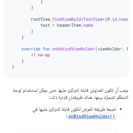
}
}
rootView
.
findViewById<TextView>
(
R
.
id
.
heade
text
=
headerItem
.
name
}
}
override
fun
onUnbindViewHolder
(
viewHolder
:
Pr
// no-op
}
}
يجب أن تكون العناوين قابلة للتركيز عليها حتى يمكن استخدام لوحة
التحكّم للتحرّك بينها. هناك طريقتان لإدارة ذلك:
اضبط طريقة العرض لتكون قابلة للتركيز عليها في
:
onBindViewHolder()