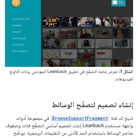
الشكل 1:
تعرض شاشة التصفّح في تطبيق Leanback النموذجي بيانات كتالوج
الفيديوهات.
إنشاء تصميم لتصفّح الوسائط
تتيح لك فئة
BrowseSupportFragment
في مجموعة أدوات
واجهة مستخدِم Leanback إنشاء تصميم أساسي لتصفّح فئات وصفوف
عناصر الوسائط باستخدام الحد الأدنى من التعليمات البرمجية. يوضّح