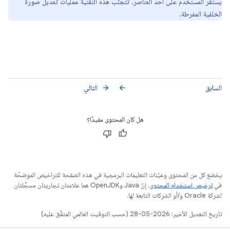
يستقر المستخدم على أحد العناصر. تتجنّب هذه التقنية عمليات تعديل صورة
الخلفية المفرطة.
السابق
التالي
arrow_forward
arrow_back
هل كان المحتوى مفيدًا؟
يخضع كل من المحتوى وعيّنات التعليمات البرمجية في هذه الصفحة للتراخيص الموضحّة
في
ترخيص استخدام المحتوى
. إنّ Java وOpenJDK هما علامتان تجاريتان مسجَّلتان
لشركة Oracle و/أو الشركات التابعة لها.
تاريخ التعديل الأخير: 2026-05-28 (حسب التوقيت العالمي المتفَّق عليه)