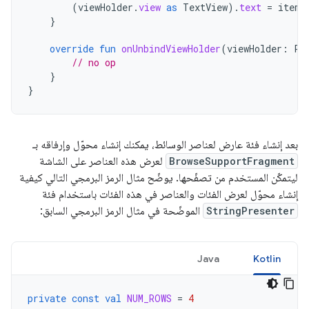
(
viewHolder
.
view
as
TextView
).
text
=
item
.
}
override
fun
onUnbindViewHolder
(
viewHolder
:
Pr
// no op
}
}
بعد إنشاء فئة عارض لعناصر الوسائط، يمكنك إنشاء محوّل وإرفاقه بـ
BrowseSupportFragment
لعرض هذه العناصر على الشاشة
ليتمكّن المستخدم من تصفّحها. يوضّح مثال الرمز البرمجي التالي كيفية
إنشاء محوّل لعرض الفئات والعناصر في هذه الفئات باستخدام فئة
StringPresenter
الموضّحة في مثال الرمز البرمجي السابق:
Java
Kotlin
private
const
val
NUM_ROWS
=
4