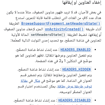
إخفاء العناوين أو إيقافها
في بعض الأحيان، قد لا تريد ظهور عناوين الصفوف، مثلاً عندما لا يكون
هناك عدد كافٍ من الفئات التي تتطلب قائمة قابلة للتمرير. استدعِ
BrowseSupportFragment.setHeadersState()
الطريقة
أثناء طريقة
onActivityCreated()
الجزء لإخفاء عناوين الصفوف
أو إيقافها. تضبط الطريقة
setHeadersState()
الحالة الأولية
للعناوين في شاشة التصفّح، مع تحديد إحدى الثوابت التالية كمعلَمة:
HEADERS_ENABLED
: عند إنشاء نشاط شاشة التصفّح،
يتم تفعيل العناوين وعرضها تلقائيًا. تظهر العناوين كما هو
موضّح في الشكلَين 1 و2 في هذه الصفحة.
HEADERS_HIDDEN
: عند إنشاء نشاط شاشة التصفّح،
يتم تفعيل العناوين وإخفاؤها تلقائيًا. يتم تصغير قسم
العنوان في الشاشة، كما هو موضّح في
شكل
في
مقالة
توفير طريقة عرض بطاقة
. يمكن للمستخدم اختيار قسم
العنوان المصغّر لتوسيعه.
HEADERS_DISABLED
: عند إنشاء نشاط شاشة التصفّح،