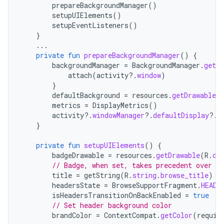
prepareBackgroundManager
()
setupUIElements
()
setupEventListeners
()
}
...
private
fun
prepareBackgroundManager
()
{
backgroundManager
=
BackgroundManager
.
getIn
attach
(
activity
?.
window
)
}
defaultBackground
=
resources
.
getDrawable
(
metrics
=
DisplayMetrics
()
activity
?.
windowManager
?.
defaultDisplay
?.
g
}
private
fun
setupUIElements
()
{
badgeDrawable
=
resources
.
getDrawable
(
R
.
dr
// Badge, when set, takes precedent over ti
title
=
getString
(
R
.
string
.
browse_title
)
headersState
=
BrowseSupportFragment
.
HEADE
isHeadersTransitionOnBackEnabled
=
true
// Set header background color
brandColor
=
ContextCompat
.
getColor
(
requir