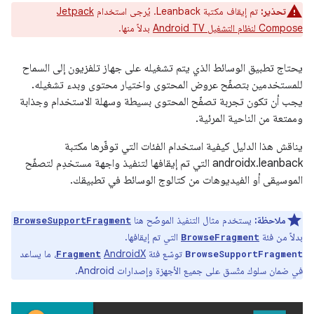
تحذير:
تم إيقاف مكتبة Leanback. يُرجى استخدام
Jetpack
Compose لنظام التشغيل Android TV
بدلاً منها.
يحتاج تطبيق الوسائط الذي يتم تشغيله على جهاز تلفزيون إلى السماح
للمستخدمين بتصفّح عروض المحتوى واختيار محتوى وبدء تشغيله.
يجب أن تكون تجربة تصفّح المحتوى بسيطة وسهلة الاستخدام وجذابة
وممتعة من الناحية المرئية.
يناقش هذا الدليل كيفية استخدام الفئات التي توفّرها مكتبة
androidx.leanback التي تم إيقافها
لتنفيذ واجهة مستخدِم لتصفّح
الموسيقى أو الفيديوهات من كتالوج الوسائط في تطبيقك.
ملاحظة:
يستخدم مثال التنفيذ الموضّح هنا
BrowseSupportFragment
بدلاً من فئة
التي تم إيقافها.
BrowseFragment
توسّع فئة
AndroidX
، ما يساعد
Fragment
BrowseSupportFragment
في ضمان سلوك متّسق على جميع الأجهزة وإصدارات Android.