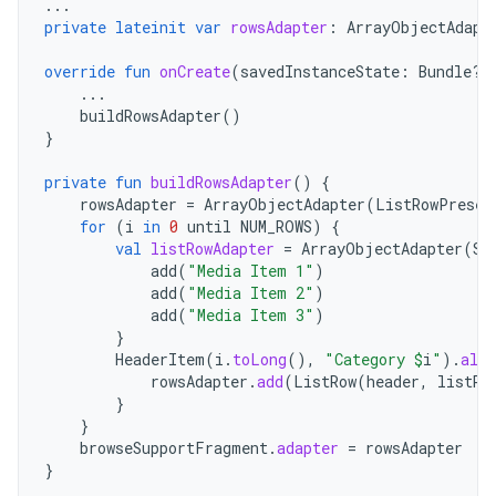
...
private
lateinit
var
rowsAdapter
:
ArrayObjectAdapt
override
fun
onCreate
(
savedInstanceState
:
Bundle?)
...
buildRowsAdapter
()
}
private
fun
buildRowsAdapter
()
{
rowsAdapter
=
ArrayObjectAdapter
(
ListRowPresen
for
(
i
in
0
until
NUM_ROWS
)
{
val
listRowAdapter
=
ArrayObjectAdapter
(
St
add
(
"Media Item 1"
)
add
(
"Media Item 2"
)
add
(
"Media Item 3"
)
}
HeaderItem
(
i
.
toLong
(),
"Category 
$
i
"
).
also
rowsAdapter
.
add
(
ListRow
(
header
,
listRo
}
}
browseSupportFragment
.
adapter
=
rowsAdapter
}