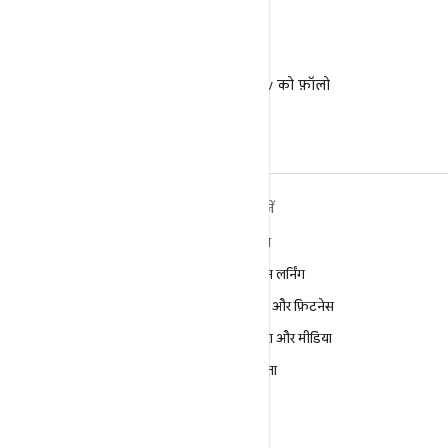
X
X पर @AndroidDev को फ़ॉलो
करें
ANDROID के बारे में ज़्यादा
खोजें
जानें
गेमिंग
Android
मशीन लर्निंग
Android for Enterprise
सेहत और फ़िटनेस
सुरक्षा
कैमरा और मीडिया
सोर्स
निजता
समाचार
5G
ब्लॉग