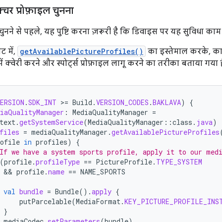
्चर प्रोफ़ाइल चुनना
 चुनने से पहले, यह पुष्टि करना ज़रूरी है कि डिवाइस पर यह सुविधा काम
ट में,
getAvailablePictureProfiles()
का इस्तेमाल करके, का
 में क्वेरी करने और स्पोर्ट्स प्रोफ़ाइल लागू करने का तरीका बताया गया ह
VERSION
.
SDK_INT
>
=
Build
.
VERSION_CODES
.
BAKLAVA
)
{
iaQualityManager
:
MediaQualityManager
=
text
.
getSystemService
(
MediaQualityManager
::
class
.
java
)
files
=
mediaQualityManager
.
getAvailablePictureProfiles
ofile
in
profiles
)
{
If we have a system sports profile, apply it to our med
(
profile
.
profileType
==
PictureProfile
.
TYPE_SYSTEM
  && 
profile
.
name
==
NAME_SPORTS
val
bundle
=
Bundle
().
apply
{
putParcelable
(
MediaFormat
.
KEY_PICTURE_PROFILE_INS
}
mediaCodec
.
setParameters
(
bundle
)