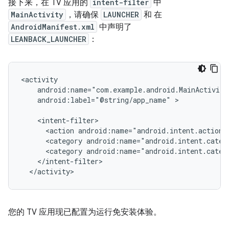
接下来，在 TV 应用的
intent-filter
中
MainActivity
，请确保
LAUNCHER
和 在
AndroidManifest.xml
中声明了
LEANBACK_LAUNCHER
：
android:label="@string/app_name"
>

<action
android:name="android.intent.action.
<category
android:name="android.intent.categ
<category
android:name="android.intent.categ
</activity>
您的 TV 应用现已配置为运行免安装体验。