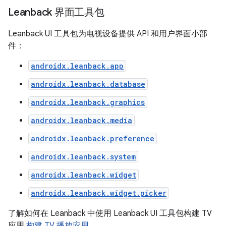
Leanback 界面工具包
Leanback UI 工具包为电视设备提供 API 和用户界面小部
件：
androidx.leanback.app
androidx.leanback.database
androidx.leanback.graphics
androidx.leanback.media
androidx.leanback.preference
androidx.leanback.system
androidx.leanback.widget
androidx.leanback.widget.picker
了解如何在 Leanback 中使用 Leanback UI 工具包构建 TV
应用
构建 TV 播放应用
。