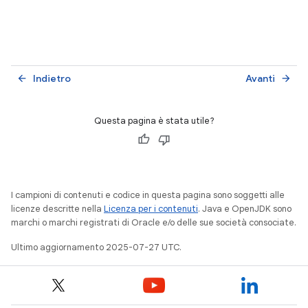
Indietro
Avanti
arrow_back
arrow_forward
Questa pagina è stata utile?
I campioni di contenuti e codice in questa pagina sono soggetti alle
licenze descritte nella
Licenza per i contenuti
. Java e OpenJDK sono
marchi o marchi registrati di Oracle e/o delle sue società consociate.
Ultimo aggiornamento 2025-07-27 UTC.