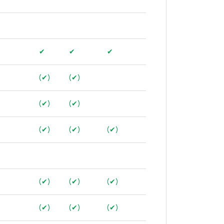
✔
✔
✔
(✔)
(✔)
(✔)
(✔)
(✔)
(✔)
(✔)
(✔)
(✔)
(✔)
(✔)
(✔)
(✔)