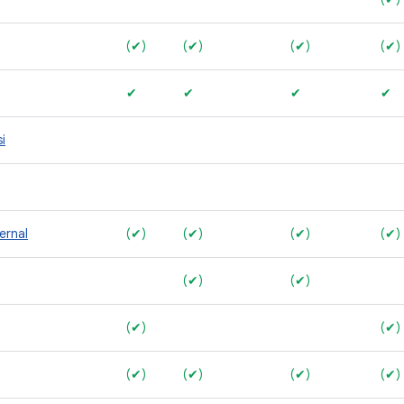
(✔)
(✔)
(✔)
(✔)
✔
✔
✔
✔
i
ernal
(✔)
(✔)
(✔)
(✔)
(✔)
(✔)
(✔)
(✔)
(✔)
(✔)
(✔)
(✔)