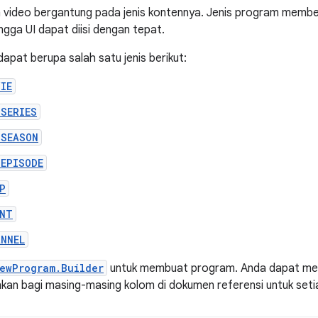
m video bergantung pada jenis kontennya. Jenis program memb
ngga UI dapat diisi dengan tepat.
apat berupa salah satu jenis berikut:
IE
_SERIES
_SEASON
_EPISODE
P
ENT
ANNEL
ewProgram.Builder
untuk membuat program. Anda dapat memba
an bagi masing-masing kolom di dokumen referensi untuk setia