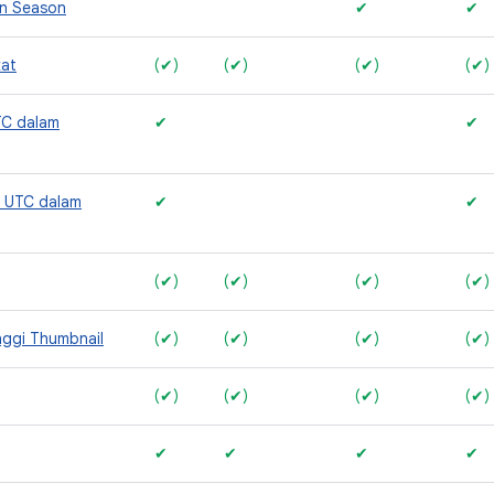
n Season
✔
✔
kat
(✔)
(✔)
(✔)
(✔)
TC dalam
✔
✔
r UTC dalam
✔
✔
(✔)
(✔)
(✔)
(✔)
nggi Thumbnail
(✔)
(✔)
(✔)
(✔)
(✔)
(✔)
(✔)
(✔)
✔
✔
✔
✔