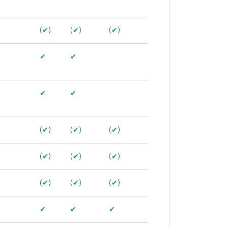
(✔)
(✔)
(✔)
✔
✔
✔
✔
(✔)
(✔)
(✔)
(✔)
(✔)
(✔)
(✔)
(✔)
(✔)
✔
✔
✔