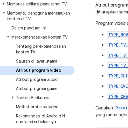
Membuat aplikasi pemutaran TV
Atribut progra
diharapkan sehi
Membantu pengguna menemukan
konten di TV
Program video d
Dalam panduan ini
TYPE_MOV
Merekomendasikan konten TV
TYPE_TV
Tentang perekomendasian
konten TV
TYPE_TV
Saluran di layar utama
TYPE_TV
Atribut program video
TYPE_CLI
Atribut program audio
TYPE_EV
Atribut program game
TYPE_CH
Tonton Berikutnya
Melihat pratinjau video
Gunakan
Previ
yang memungkink
Rekomendasi di Android N
dan versi sebelumnya