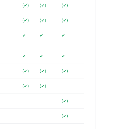
(✔)
(✔)
(✔)
(✔)
(✔)
(✔)
✔
✔
✔
✔
✔
✔
(✔)
(✔)
(✔)
(✔)
(✔)
(✔)
(✔)