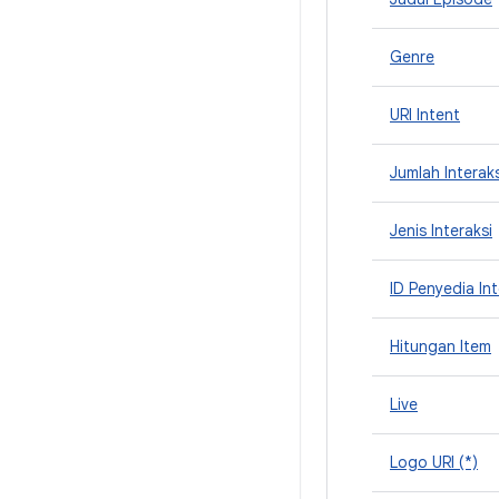
Genre
URI Intent
Jumlah Interaks
Jenis Interaksi
ID Penyedia Int
Hitungan Item
Live
Logo URI (*)