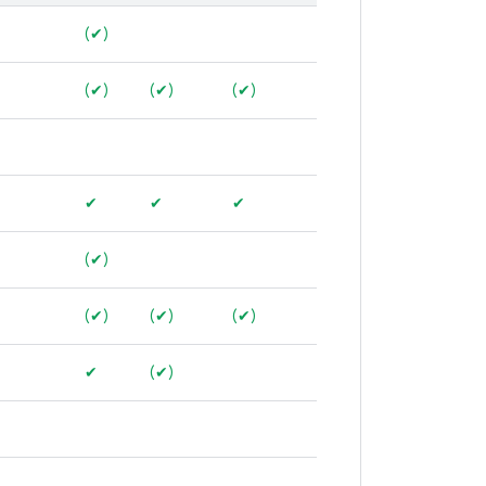
(✔)
(✔)
(✔)
(✔)
✔
✔
✔
(✔)
(✔)
(✔)
(✔)
✔
(✔)