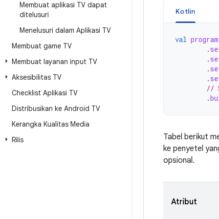
Membuat aplikasi TV dapat
Kotlin
ditelusuri
Menelusuri dalam Aplikasi TV
val
program
Membuat game TV
.
se
.
se
Membuat layanan input TV
.
se
Aksesibilitas TV
.
se
// 
Checklist Aplikasi TV
.
bu
Distribusikan ke Android TV
Kerangka Kualitas Media
Tabel berikut m
Rilis
ke penyetel yan
opsional.
Atribut