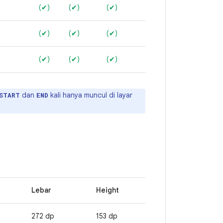
(✔)
(✔)
(✔)
(✔)
(✔)
(✔)
(✔)
(✔)
(✔)
dan
kali hanya muncul di layar
START
END
Lebar
Height
272 dp
153 dp