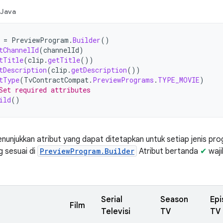
Java
=
PreviewProgram
.
Builder
()
tChannelId
(
channelId
)
tTitle
(
clip
.
getTitle
())
tDescription
(
clip
.
getDescription
())
tType
(
TvContractCompat
.
PreviewPrograms
.
TYPE_MOVIE
)
Set required attributes
ild
()
enunjukkan atribut yang dapat ditetapkan untuk setiap jenis pro
g sesuai di
PreviewProgram.Builder
Atribut bertanda
✔
waji
Serial
Season
Ep
Film
Televisi
TV
TV