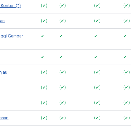
 Konten (*)
(✔)
(✔)
(✔)
(✔)
ran
(✔)
(✔)
(✔)
(✔)
inggi Gambar
✔
✔
✔
✔
r
✔
✔
✔
✔
njau
(✔)
(✔)
(✔)
(✔)
(✔)
(✔)
(✔)
(✔)
(✔)
(✔)
(✔)
(✔)
lasan
(✔)
(✔)
(✔)
(✔)