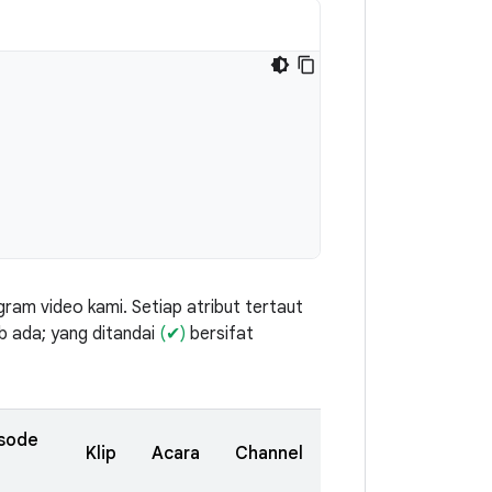
gram video kami. Setiap atribut tertaut
b ada; yang ditandai
(✔)
bersifat
isode
Klip
Acara
Channel