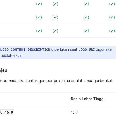
(✔)
(✔)
(✔)
(✔)
(✔)
(✔)
(✔)
(✔)
(✔)
(✔)
(✔)
(✔)
diperlukan saat
digunakan.
LOGO_CONTENT_DESCRIPTION
LOGO_URI
adalah
.
true
njau
ekomendasikan untuk gambar pratinjau adalah sebagai berikut:
Rasio Lebar Tinggi
IO
_
16
_
9
16:9