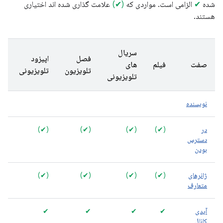
شده
✔
الزامی است. مواردی که
(✔)
علامت گذاری شده اند اختیاری
هستند.
سریال
فصل
اپیزود
صفت
فیلم
های
ک
تلویزیون
تلویزیونی
تلویزیونی
نویسنده
)
در
(✔)
(✔)
(✔)
(✔)
)
دسترس
بودن
ژانرهای
(✔)
(✔)
(✔)
(✔)
متعارف
آیدی
✔
✔
✔
✔
✔
کانال