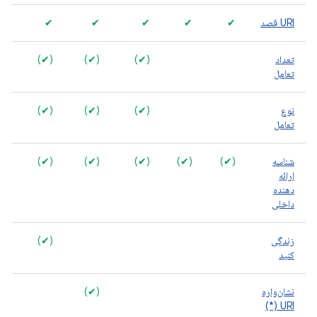
URI قصد
✔
✔
✔
✔
✔
تعداد
(✔)
(✔)
(✔)
تعامل
نوع
(✔)
(✔)
(✔)
تعامل
شناسه
(✔)
(✔)
(✔)
(✔)
(✔)
ارائه
دهنده
داخلی
زندگی
(✔)
کنید
نشان‌واره
(✔)
URI (*)