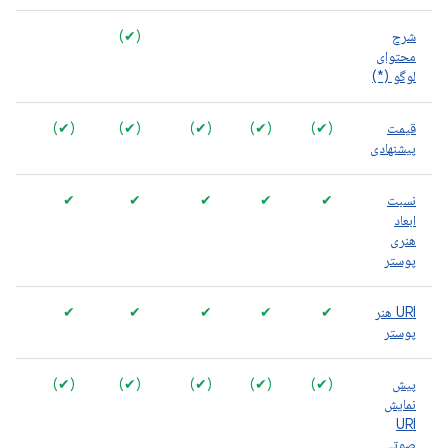
شرح
(✔)
محتوای
لوگو (*)
قیمت
(✔)
(✔)
(✔)
(✔)
(✔)
پیشنهادی
نسبت
✔
✔
✔
✔
✔
ابعاد
هنری
پوستر
URI هنر
✔
✔
✔
✔
✔
پوستر
پیش
(✔)
(✔)
(✔)
(✔)
(✔)
نمایش
URI
صوتی