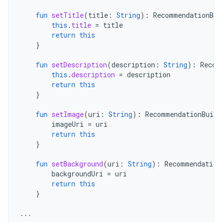
fun
setTitle
(
title
:
String
):
RecommendationBui
this
.
title
=
title
return
this
}
fun
setDescription
(
description
:
String
):
Recom
this
.
description
=
description
return
this
}
fun
setImage
(
uri
:
String
):
RecommendationBuild
imageUri
=
uri
return
this
}
fun
setBackground
(
uri
:
String
):
Recommendation
backgroundUri
=
uri
return
this
}
...