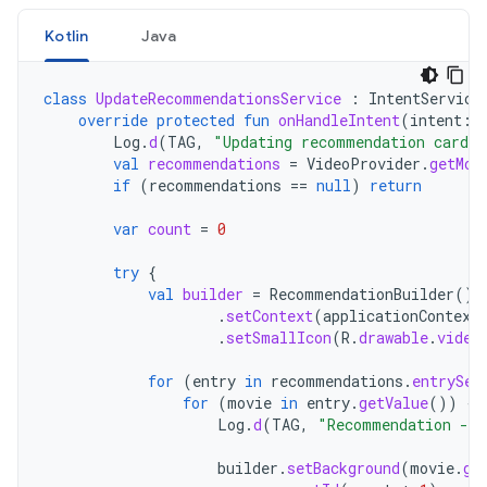
Kotlin
Java
class
UpdateRecommendationsService
:
IntentService
override
protected
fun
onHandleIntent
(
intent
:
Log
.
d
(
TAG
,
"Updating recommendation cards"
val
recommendations
=
VideoProvider
.
getMov
if
(
recommendations
==
null
)
return
var
count
=
0
try
{
val
builder
=
RecommendationBuilder
()
.
setContext
(
applicationContext
.
setSmallIcon
(
R
.
drawable
.
video
for
(
entry
in
recommendations
.
entrySet
for
(
movie
in
entry
.
getValue
())
{
Log
.
d
(
TAG
,
"Recommendation - "
builder
.
setBackground
(
movie
.
ge