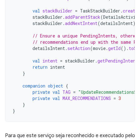
val
stackBuilder
=
TaskStackBuilder
.
create
stackBuilder
.
addParentStack
(
DetailsActivit
stackBuilder
.
addNextIntent
(
detailsIntent
)
// Ensure a unique PendingIntents, otherwi
// recommendations end up with the same Pe
detailsIntent
.
setAction
(
movie
.
getId
().
toSt
val
intent
=
stackBuilder
.
getPendingIntent
return
intent
}
companion
object
{
private
val
TAG
=
"UpdateRecommendationsSe
private
val
MAX_RECOMMENDATIONS
=
3
}
}
Para que este serviço seja reconhecido e executado pelo