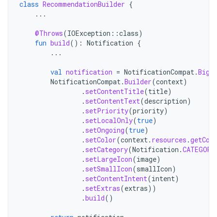
class
RecommendationBuilder
{
...
@Throws
(
IOException
::
class
)
fun
build
():
Notification
{
...
val
notification
=
NotificationCompat
.
BigP
NotificationCompat
.
Builder
(
context
)
.
setContentTitle
(
title
)
.
setContentText
(
description
)
.
setPriority
(
priority
)
.
setLocalOnly
(
true
)
.
setOngoing
(
true
)
.
setColor
(
context
.
resources
.
getCol
.
setCategory
(
Notification
.
CATEGORY
.
setLargeIcon
(
image
)
.
setSmallIcon
(
smallIcon
)
.
setContentIntent
(
intent
)
.
setExtras
(
extras
))
.
build
()