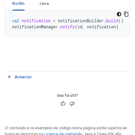
Kotlin
Java
val
notification
=
notificationBuilder
.
build
()
notificationManager
.
notify
(
id
,
notification
)
Anterior
arrow_back
Isso foi útil?
O conteúdo e os exemplos de código nesta página estão sujeitos às
licenças descritas na
Licença de conteúdo
. Java e OpenJDK são