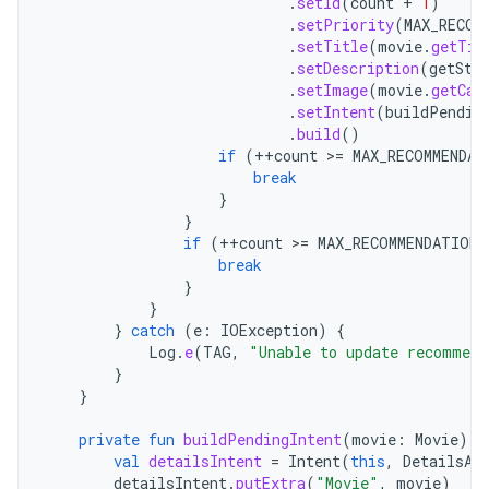
.
setId
(
count
+
1
)
.
setPriority
(
MAX_RECOM
.
setTitle
(
movie
.
getTit
.
setDescription
(
getStr
.
setImage
(
movie
.
getCar
.
setIntent
(
buildPendin
.
build
()
if
(
++
count
>=
MAX_RECOMMENDAT
break
}
}
if
(
++
count
>=
MAX_RECOMMENDATIONS
break
}
}
}
catch
(
e
:
IOException
)
{
Log
.
e
(
TAG
,
"Unable to update recommend
}
}
private
fun
buildPendingIntent
(
movie
:
Movie
):
val
detailsIntent
=
Intent
(
this
,
DetailsAc
detailsIntent
.
putExtra
(
"Movie"
,
movie
)