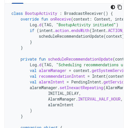
class
BootupActivity
:
BroadcastReceiver
()
{
override
fun
onReceive
(
context
:
Context
,
inten
Log
.
d
(
TAG
,
"BootupActivity initiated"
)
if
(
intent
.
action
.
endsWith
(
Intent
.
ACTION_B
scheduleRecommendationUpdate
(
context
)
}
}
private
fun
scheduleRecommendationUpdate
(
conte
Log
.
d
(
TAG
,
"Scheduling recommendations upd
val
alarmManager
=
context
.
getSystemServic
val
recommendationIntent
=
Intent
(
context
,
val
alarmIntent
=
PendingIntent
.
getService
alarmManager
.
setInexactRepeating
(
AlarmMana
INITIAL_DELAY
,
AlarmManager
.
INTERVAL_HALF_HOUR
,
alarmIntent
)
}
companion
object
{