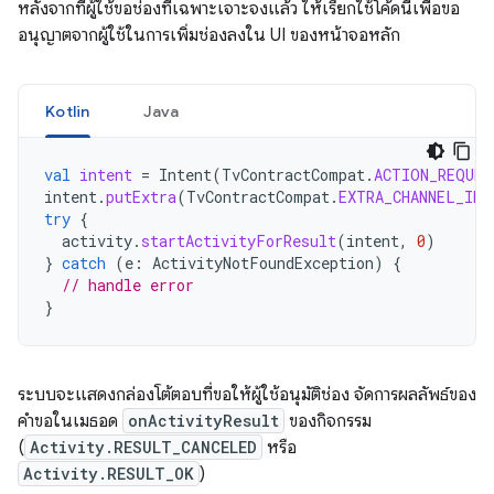
หลังจากที่ผู้ใช้ขอช่องที่เฉพาะเจาะจงแล้ว ให้เรียกใช้โค้ดนี้เพื่อขอ
อนุญาตจากผู้ใช้ในการเพิ่มช่องลงใน UI ของหน้าจอหลัก
Kotlin
Java
val
intent
=
Intent
(
TvContractCompat
.
ACTION_REQUES
intent
.
putExtra
(
TvContractCompat
.
EXTRA_CHANNEL_ID
,
try
{
activity
.
startActivityForResult
(
intent
,
0
)
}
catch
(
e
:
ActivityNotFoundException
)
{
// handle error
}
ระบบจะแสดงกล่องโต้ตอบที่ขอให้ผู้ใช้อนุมัติช่อง จัดการผลลัพธ์ของ
คำขอในเมธอด
onActivityResult
ของกิจกรรม
(
Activity.RESULT_CANCELED
หรือ
Activity.RESULT_OK
)