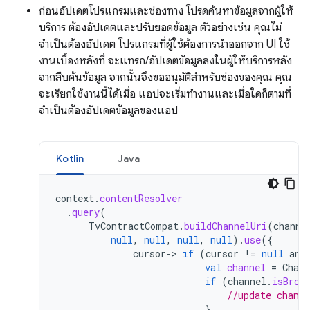
ก่อนอัปเดตโปรแกรมและช่องทาง โปรดค้นหาข้อมูลจากผู้ให้
บริการ ต้องอัปเดตและปรับยอดข้อมูล ตัวอย่างเช่น คุณไม่
จำเป็นต้องอัปเดต โปรแกรมที่ผู้ใช้ต้องการนำออกจาก UI ใช้
งานเบื้องหลังที่ จะแทรก/อัปเดตข้อมูลลงในผู้ให้บริการหลัง
จากสืบค้นข้อมูล จากนั้นจึงขออนุมัติสำหรับช่องของคุณ คุณ
จะเรียกใช้งานนี้ได้เมื่อ แอปจะเริ่มทำงานและเมื่อใดก็ตามที่
จำเป็นต้องอัปเดตข้อมูลของแอป
Kotlin
Java
context
.
contentResolver
.
query
(
TvContractCompat
.
buildChannelUri
(
channe
null
,
null
,
null
,
null
).
use
({
cursor
->
if
(
cursor
!=
null
and
val
channel
=
Chann
if
(
channel
.
isBrow
//update chann
}