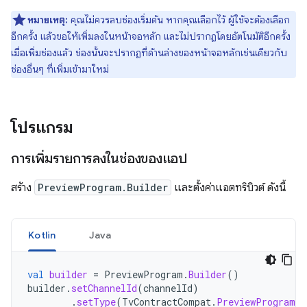
หมายเหตุ:
คุณไม่ควรลบช่องเริ่มต้น หากคุณเลือกไว้ ผู้ใช้จะต้องเลือก
อีกครั้ง แล้วขอให้เพิ่มลงในหน้าจอหลัก และไม่ปรากฏโดยอัตโนมัติอีกครั้ง
เมื่อเพิ่มช่องแล้ว ช่องนั้นจะปรากฏที่ด้านล่างของหน้าจอหลักเช่นเดียวกับ
ช่องอื่นๆ ที่เพิ่มเข้ามาใหม่
โปรแกรม
การเพิ่มรายการลงในช่องของแอป
สร้าง
PreviewProgram.Builder
และตั้งค่าแอตทริบิวต์ ดังนี้
Kotlin
Java
val
builder
=
PreviewProgram
.
Builder
()
builder
.
setChannelId
(
channelId
)
.
setType
(
TvContractCompat
.
PreviewPrograms
.