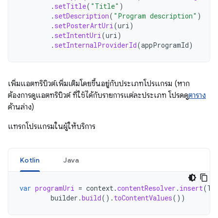
.
setTitle
(
"Title"
)
.
setDescription
(
"Program description"
)
.
setPosterArtUri
(
uri
)
.
setIntentUri
(
uri
)
.
setInternalProviderId
(
appProgramId
)
เพิ่มแอตทริบิวต์เพิ่มเติมโดยขึ้นอยู่กับประเภทโปรแกรม (หาก
ต้องการดูแอตทริบิวต์ ที่ใช้ได้กับรายการแต่ละประเภท โปรดดู
ตาราง
ด้านล่าง)
แทรกโปรแกรมในผู้ให้บริการ
Kotlin
Java
var
programUri
=
context
.
contentResolver
.
insert
(
Tv
builder
.
build
().
toContentValues
())