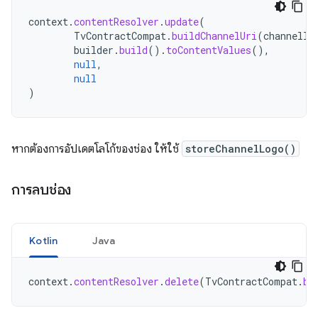
context
.
contentResolver
.
update
(
TvContractCompat
.
buildChannelUri
(
channelId
builder
.
build
().
toContentValues
(),
null
,
null
)
หากต้องการอัปเดตโลโก้ของช่อง ให้ใช้
storeChannelLogo()
การลบช่อง
Kotlin
Java
context
.
contentResolver
.
delete
(
TvContractCompat
.
bu