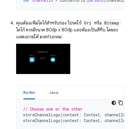
var
channelId
=
ContentUris
.
parseId
(
channelUr
คุณต้องเพิ่มโลโก้สำหรับช่อง โปรดใช้
Uri
หรือ
Bitmap
โลโก้ ควรมีขนาด 80dp x 80dp และต้องเป็นสีทึบ โดยจะ
แสดงภายใต้ มาสก์วงกลม:
Kotlin
Java
// Choose one or the other
storeChannelLogo
(
context
:
Context
,
channelId
:
storeChannelLogo
(
context
:
Context
,
channelId
: