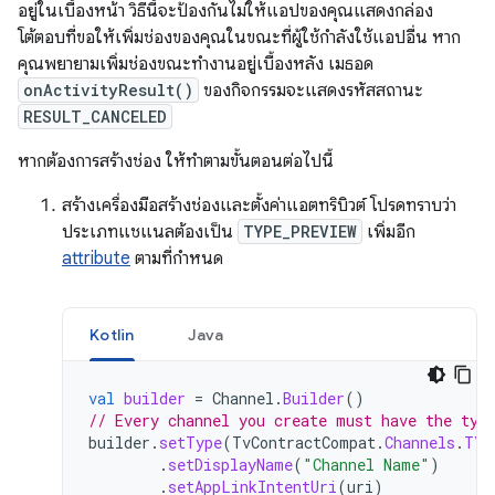
อยู่ในเบื้องหน้า วิธีนี้จะป้องกันไม่ให้แอปของคุณแสดงกล่อง
โต้ตอบที่ขอให้เพิ่มช่องของคุณในขณะที่ผู้ใช้กำลังใช้แอปอื่น หาก
คุณพยายามเพิ่มช่องขณะทำงานอยู่เบื้องหลัง เมธอด
onActivityResult()
ของกิจกรรมจะแสดงรหัสสถานะ
RESULT_CANCELED
หากต้องการสร้างช่อง ให้ทำตามขั้นตอนต่อไปนี้
สร้างเครื่องมือสร้างช่องและตั้งค่าแอตทริบิวต์ โปรดทราบว่า
ประเภทแชแนลต้องเป็น
TYPE_PREVIEW
เพิ่มอีก
attribute
ตามที่กำหนด
Kotlin
Java
val
builder
=
Channel
.
Builder
()
// Every channel you create must have the typ
builder
.
setType
(
TvContractCompat
.
Channels
.
TYP
.
setDisplayName
(
"Channel Name"
)
.
setAppLinkIntentUri
(
uri
)