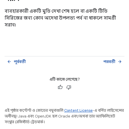
ব্যবহারকারী একটি মুভি দেখা শেষ হলে বা একটি টিভি
সিরিজের জন্য কোন অদেখা উপলভ্য পর্ব না থাকলে সামগ্রী
সরান৷
পূর্ববর্তী
পরবর্তী
arrow_back
arrow_forward
এটি কাজে লেগেছে?
এই পৃষ্ঠার কন্টেন্ট ও কোডের নমুনাগুলি
Content License
-এ বর্ণিত লাইসেন্সের
অধীনস্থ। Java এবং OpenJDK হল Oracle এবং/অথবা তার অ্যাফিলিয়েট
সংস্থার রেজিস্টার্ড ট্রেডমার্ক।