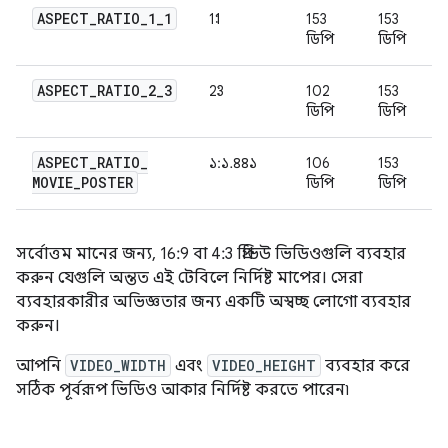
ASPECT
_
RATIO
_
1
_
1
1:1
153
153
ডিপি
ডিপি
ASPECT
_
RATIO
_
2
_
3
2:3
102
153
ডিপি
ডিপি
ASPECT
_
RATIO
_
১:১.৪৪১
106
153
MOVIE
_
POSTER
ডিপি
ডিপি
সর্বোত্তম মানের জন্য, 16:9 বা 4:3 প্রিভিউ ভিডিওগুলি ব্যবহার
করুন যেগুলি অন্তত এই টেবিলে নির্দিষ্ট মাপের। সেরা
ব্যবহারকারীর অভিজ্ঞতার জন্য একটি অস্বচ্ছ লোগো ব্যবহার
করুন।
আপনি
VIDEO_WIDTH
এবং
VIDEO_HEIGHT
ব্যবহার করে
সঠিক পূর্বরূপ ভিডিও আকার নির্দিষ্ট করতে পারেন৷