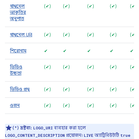
থাম্বনেল
(✔)
(✔)
(✔)
(✔)
(✔)
আকৃতির
অনুপাত
থাম্বনেল URI
(✔)
(✔)
(✔)
(✔)
(✔)
শিরোনাম
✔
✔
✔
✔
✔
ভিডিও
(✔)
(✔)
(✔)
(✔)
(✔)
উচ্চতা
ভিডিও প্রস্থ
(✔)
(✔)
(✔)
(✔)
(✔)
ওজন
(✔)
(✔)
(✔)
(✔)
(✔)
(*) দ্রষ্টব্য:
ব্যবহার করা হলে
LOGO_URI
প্রয়োজন৷
অ্যাট্রিবিউটটি
LOGO_CONTENT_DESCRIPTION
LIVE
true