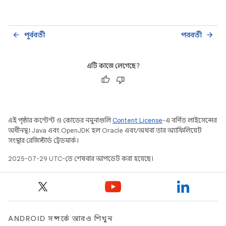
পূর্ববর্তী
পরবর্তী
arrow_back
arrow_forward
এটি কাজে লেগেছে?
এই পৃষ্ঠার কন্টেন্ট ও কোডের নমুনাগুলি
Content License
-এ বর্ণিত লাইসেন্সের
অধীনস্থ। Java এবং OpenJDK হল Oracle এবং/অথবা তার অ্যাফিলিয়েট
সংস্থার রেজিস্টার্ড ট্রেডমার্ক।
2025-07-29 UTC-তে শেষবার আপডেট করা হয়েছে।
ANDROID সম্পর্কে আরও শিখুন