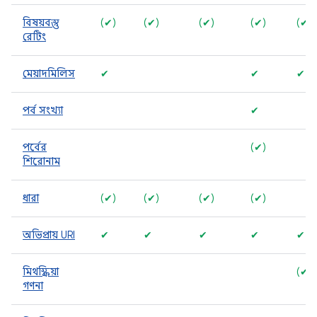
বিষয়বস্তু
(✔)
(✔)
(✔)
(✔)
(✔)
রেটিং
মেয়াদমিলিস
✔
✔
✔
পর্ব সংখ্যা
✔
পর্বের
(✔)
শিরোনাম
ধারা
(✔)
(✔)
(✔)
(✔)
অভিপ্রায় URI
✔
✔
✔
✔
✔
মিথস্ক্রিয়া
(✔)
গণনা