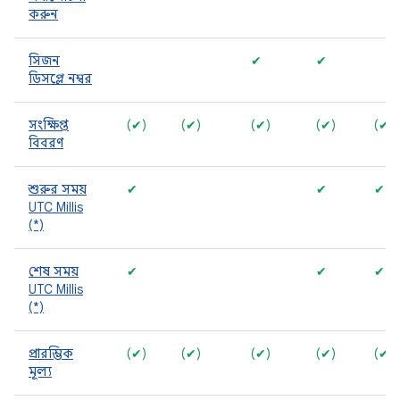
করুন
সিজন
✔
✔
ডিসপ্লে নম্বর
সংক্ষিপ্ত
(✔)
(✔)
(✔)
(✔)
(✔)
বিবরণ
শুরুর সময়
✔
✔
✔
UTC Millis
(*)
শেষ সময়
✔
✔
✔
UTC Millis
(*)
প্রারম্ভিক
(✔)
(✔)
(✔)
(✔)
(✔)
মূল্য