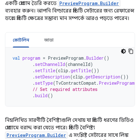
একটি প্রোগ্রাম তৈরি করতে
PreviewProgram.Builder
ব্যবহার করুন। আপনি বিল্ডারের প্রতিটি সেটারের জন্য রেফারেন্স
ডক্সে প্রতিটি ক্ষেত্রের সম্ভাব্য মান সম্পর্কে আরও পড়তে পারেন।
কোটলিন
জাভা
val
program
=
PreviewProgram
.
Builder
()
.
setChannelId
(
channelId
)
.
setTitle
(
clip
.
getTitle
())
.
setDescription
(
clip
.
getDescription
())
.
setType
(
TvContractCompat
.
PreviewPrograms
.
// Set required attributes
.
build
()
নিম্নলিখিত সারণীটি বৈশিষ্ট্যগুলি দেখায় যা প্রতিটি ধরণের ভিডিও
প্রোগ্রামে বরাদ্দ করা যেতে পারে। প্রতিটি বৈশিষ্ট্য
PreviewProgram.Builder
এ সংশ্লিষ্ট সেটারের সাথে লিঙ্ক