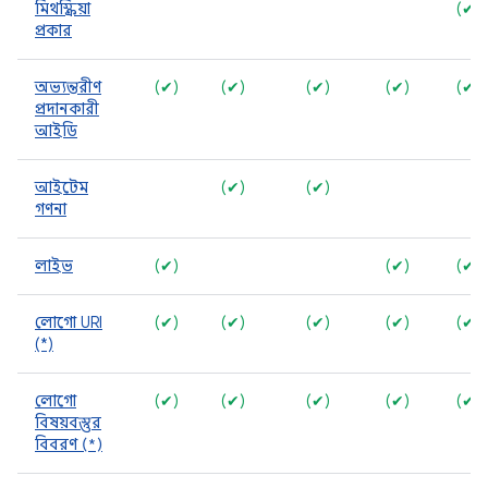
মিথস্ক্রিয়া
(✔)
প্রকার
অভ্যন্তরীণ
(✔)
(✔)
(✔)
(✔)
(✔)
প্রদানকারী
আইডি
আইটেম
(✔)
(✔)
গণনা
লাইভ
(✔)
(✔)
(✔)
লোগো URI
(✔)
(✔)
(✔)
(✔)
(✔)
(*)
লোগো
(✔)
(✔)
(✔)
(✔)
(✔)
বিষয়বস্তুর
বিবরণ (*)