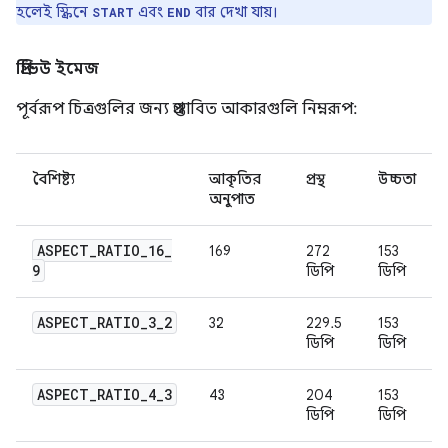
হলেই স্ক্রিনে
এবং
বার দেখা যায়।
START
END
প্রিভিউ ইমেজ
পূর্বরূপ চিত্রগুলির জন্য প্রস্তাবিত আকারগুলি নিম্নরূপ:
বৈশিষ্ট্য
আকৃতির
প্রস্থ
উচ্চতা
অনুপাত
ASPECT
_
RATIO
_
16
_
16:9
272
153
9
ডিপি
ডিপি
ASPECT
_
RATIO
_
3
_
2
3:2
229.5
153
ডিপি
ডিপি
ASPECT
_
RATIO
_
4
_
3
4:3
204
153
ডিপি
ডিপি