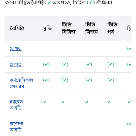
করে। চিহ্নিত বৈশিষ্ট্য
✔
আবশ্যক; চিহ্নিত
(✔)
ঐচ্ছিক।
টিভি
টিভি
টিভি
বৈশিষ্ট্য
মুভি
ক্লিপ
সিরিজ
সিজন
পর্ব
লেখক
(✔)
প্রাপ্যতা
(✔)
(✔)
(✔)
(✔)
(✔)
ক্যানোনিকাল
(✔)
(✔)
(✔)
(✔)
জেনারস
চ্যানেল
✔
✔
✔
✔
✔
আইডি
কন্টেন্ট
(✔)
আইডি