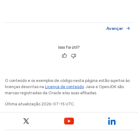
Avançar
arrow_forward
Isso foi útil?
O conteúdo e os exemplos de código nesta página estão sujeitos às
licenças descritas na
Licença de conteúdo
. Java e OpenJDK são
marcas registradas da Oracle e/ou suas afiliadas.
Última atualização 2026-07-15 UTC.