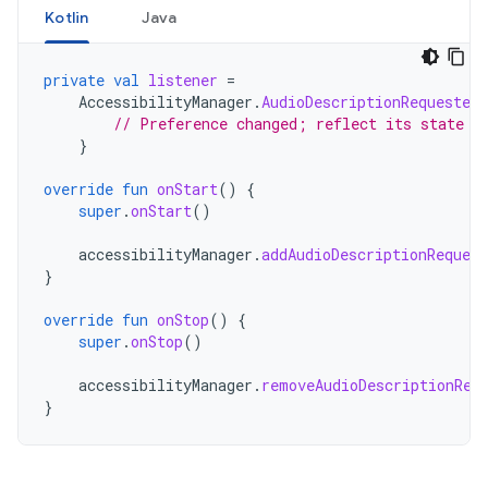
Kotlin
Java
private
val
listener
=
AccessibilityManager
.
AudioDescriptionRequested
// Preference changed; reflect its state i
}
override
fun
onStart
()
{
super
.
onStart
()
accessibilityManager
.
addAudioDescriptionReques
}
override
fun
onStop
()
{
super
.
onStop
()
accessibilityManager
.
removeAudioDescriptionReq
}