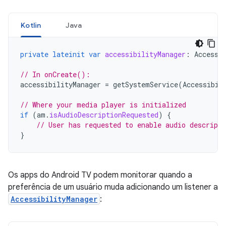
Kotlin
Java
private
lateinit
var
accessibilityManager
:
Accessi
// In onCreate():
accessibilityManager
=
getSystemService
(
Accessibil
// Where your media player is initialized
if
(
am
.
isAudioDescriptionRequested
)
{
// User has requested to enable audio descripti
}
Os apps do Android TV podem monitorar quando a
preferência de um usuário muda adicionando um listener a
AccessibilityManager
: