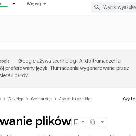
e
Więcej
Google używa technologii AI do tłumaczenia
wój preferowany język. Tłumaczenia wygenerowane przez
ierać błędy.
s
Develop
Core areas
App data and files
Czy te
wanie plików