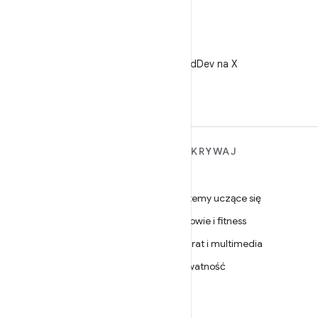
X
Obserwuj @AndroidDev na X
WIĘCEJ INFORMACJI O
ODKRYWAJ
ANDROIDZIE
Gry
Android
Systemy uczące się
Android dla firm
Zdrowie i fitness
Zabezpieczenia
Aparat i multimedia
Źródło
Prywatność
Wiadomości
5G
Blog