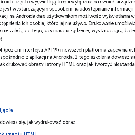
roida często wyświetlają treści wyłącznie na swoich urządzen
ie jest wystarczającym sposobem na udostępnianie informacji
likacji na Androida daje użytkownikom możliwość wyświetlania w
ostępnienia ich osobie, która jej nie używa. Drukowanie umożliw
re nie zależą od tego, czy masz urządzenie, wystarczającą bater
ą.
4 (poziom interfejsu API 19) i nowszych platforma zapewnia us
ośrednio z aplikacji na Androida. Z tego szkolenia dowiesz si
m jak drukować obrazy i strony HTML oraz jak tworzyć niesta
jęcia
ji dowiesz się, jak wydrukować obraz.
okumentu HTML