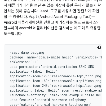
서 애플리케이션을 숨길 수 있는 예상치 못한 문제가 없는지 확
인하는 것이 좋습니다. 'aapt' 도구를 사용하면 간편하게 확인
할 수 있습니다. Aapt (Android Asset Packaging Tool)는
Android 애플리케이션을 만들고 패키징하는 빌드 프로세스의
일부이며 Android 애플리케이션을 검사하는 데도 매우 유용한
도구입니다.
>aapt dump badging

package: name='com.example.hello' versionCode='1' 
sdkVersion:'11'

uses-permission:'android.permission.SEND_SMS'

application-label:'Hello'

application-icon-120:'res/drawable-ldpi/icon.png'

application-icon-160:'res/drawable-mdpi/icon.png'

application-icon-240:'res/drawable-hdpi/icon.png'

application: label='Hello' icon='res/drawable-mdpi/
launchable-activity: name='com.example.hello.Hello
uses-feature:'android.hardware.telephony'

uses-feature:'android.hardware.touchscreen'
