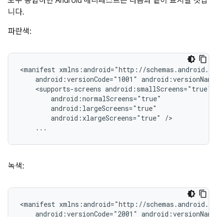
모두 종합하면 Android 매니페스트는 다음과 같이 표시될 것입
니다.
파란색:
<manifest
android:versionCode="1001"
android:versionName
<supports-screens
android:xlargeScreens="true"
...
녹색:
<manifest
android:versionCode="2001"
android:versionName