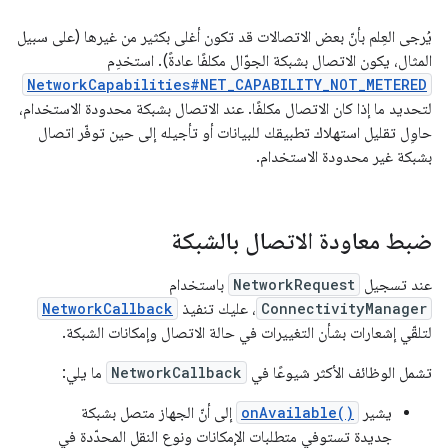
يُرجى العِلم بأنّ بعض الاتصالات قد تكون أغلى بكثير من غيرها (على سبيل
المثال، يكون الاتصال بشبكة الجوّال مكلفًا عادةً). استخدِم
NetworkCapabilities#NET_CAPABILITY_NOT_METERED
لتحديد ما إذا كان الاتصال مكلفًا. عند الاتصال بشبكة محدودة الاستخدام،
حاوِل تقليل استهلاك تطبيقك للبيانات أو تأجيله إلى حين توفّر اتصال
بشبكة غير محدودة الاستخدام.
ضبط معاودة الاتصال بالشبكة
عند تسجيل
NetworkRequest
باستخدام
ConnectivityManager
، عليك تنفيذ
NetworkCallback
لتلقّي إشعارات بشأن التغييرات في حالة الاتصال وإمكانات الشبكة.
تشمل الوظائف الأكثر شيوعًا في
NetworkCallback
ما يلي:
يشير
onAvailable()
إلى أنّ الجهاز متصل بشبكة
جديدة تستوفي متطلبات الإمكانات ونوع النقل المحدّدة في