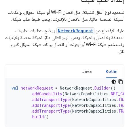
لتحديد نوع النقل للشبكة، مثل اتصال Wi-Fi أو شبكة الجوّال، وإمكانات
الشبكة المتصلة حاليًا، مثل الاتصال بالإنترنت، يجب ضبط طلب شبكة.
عليك الإفصاح عن
NetworkRequest
يوضّح متطلبات تطبيقك
المتعلقة بالاتصال بالشبكة. ينشئ الرمز التالي طلبًا لشبكة متصلة بالإنترنت
وتستخدم شبكة Wi-Fi أو إيثرنت أو اتصال بيانات شبكة الجوّال كنوع
نقل.
Java
Kotlin
val
networkRequest
=
NetworkRequest
.
Builder
()
.
addCapability
(
NetworkCapabilities
.
NET_CAP
.
addTransportType
(
NetworkCapabilities
.
TRAN
.
addTransportType
(
NetworkCapabilities
.
TRAN
.
addTransportType
(
NetworkCapabilities
.
TRAN
.
build
()