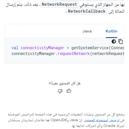
بها من الجهاز الذي يستوفي
NetworkRequest
. بعد ذلك، يتم إرسال
الحالة إلى
NetworkCallback
.
Java
Kotlin
val
connectivityManager
=
getSystemService
(
Connect
connectivityManager
.
requestNetwork
(
networkRequest
,
هل كان المحتوى مفيدًا؟
يخضع كل من المحتوى وعيّنات التعليمات البرمجية في هذه الصفحة للتراخيص الموضحّة
في
ترخيص استخدام المحتوى
. إنّ Java وOpenJDK هما علامتان تجاريتان مسجَّلتان
لشركة Oracle و/أو الشركات التابعة لها.