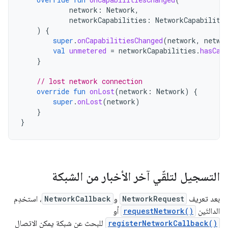
network
:
Network
,
networkCapabilities
:
NetworkCapabiliti
)
{
super
.
onCapabilitiesChanged
(
network
,
netwo
val
unmetered
=
networkCapabilities
.
hasCap
}
// lost network connection
override
fun
onLost
(
network
:
Network
)
{
super
.
onLost
(
network
)
}
}
التسجيل لتلقّي آخر الأخبار من الشبكة
بعد تعريف
NetworkRequest
و
NetworkCallback
، استخدِم
الدالتَين
requestNetwork()
أو
registerNetworkCallback()
للبحث عن شبكة يمكن الاتصال