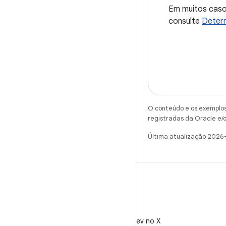
Em muitos casos
consulte
Determ
O conteúdo e os exemplos 
registradas da Oracle e/o
Última atualização 2026
X
Siga @AndroidDev no X