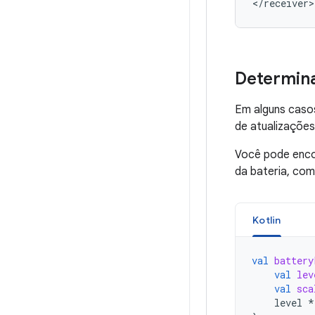
</receiver>
Determinar
Em alguns casos
de atualizações
Você pode encon
da bateria, co
Kotlin
val
battery
val
lev
val
sca
level
*