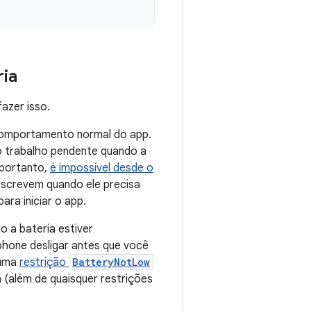
ria
azer isso.
 comportamento normal do app.
o trabalho pendente quando a
 portanto,
é impossível desde o
escrevem quando ele precisa
ra iniciar o app.
 a bateria estiver
phone desligar antes que você
uma
restrição
BatteryNotLow
a (além de quaisquer restrições