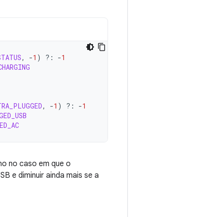
STATUS
,
-
1
)
?:
-
1
CHARGING
TRA_PLUGGED
,
-
1
)
?:
-
1
GED_USB
ED_AC
no no caso em que o
SB e diminuir ainda mais se a