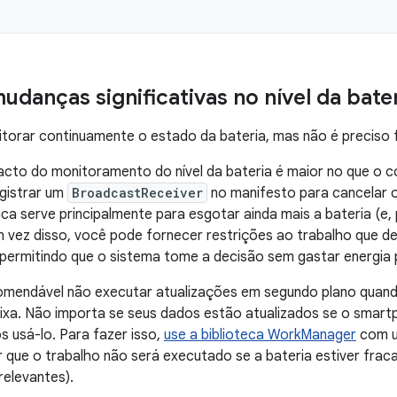
udanças significativas no nível da bate
itorar continuamente o estado da bateria, mas não é preciso f
pacto do monitoramento do nível da bateria é maior no que o
gistrar um
BroadcastReceiver
no manifesto para cancelar 
aca serve principalmente para esgotar ainda mais a bateria (e,
m vez disso, você pode fornecer restrições ao trabalho que d
permitindo que o sistema tome a decisão sem gastar energia pa
omendável não executar atualizações em segundo plano quando
ixa. Não importa se seus dados estão atualizados se o smart
 usá-lo. Para fazer isso,
use a biblioteca WorkManager
com 
r que o trabalho não será executado se a bateria estiver frac
relevantes).