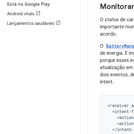
Está no Google Play
Monitora
Android vitals
O status de car
Lançamentos saudáveis
importante mon
acordo.
O
BatteryMan
de energia. É 
porque esses ev
atualização em 
dois eventos, d
intent.
<receiver
<action
<action
</intent-