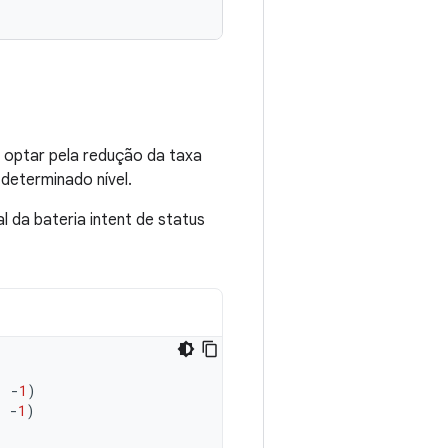
e optar pela redução da taxa
determinado nível.
l da bateria intent de status
,
-
1
)
,
-
1
)