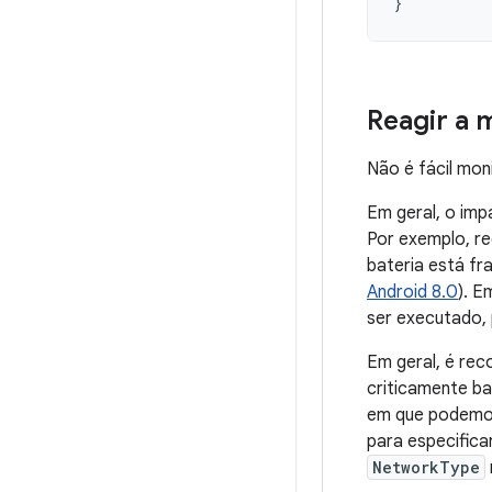
}
Reagir a m
Não é fácil mon
Em geral, o im
Por exemplo, re
bateria está fr
Android 8.0
). E
ser executado, 
Em geral, é rec
criticamente ba
em que podemos
para especifica
NetworkType