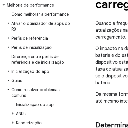
carre
Melhoria de performance
Como melhorar a performance
Quando a frequê
Ativar o otimizador de apps do
R8
atualizações na
carregamento.
Perfis de referência
Perfis de inicialização
O impacto na du
bateria e do e
Diferença entre perfis de
dispositivo est
referência e de inicialização
taxa de atualiz
Inicialização do app
se o dispositiv
Guias
bateria.
Como resolver problemas
Da mesma forma,
comuns
até mesmo inte
Inicialização do app
ANRs
Renderização
Determina