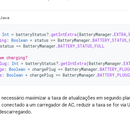
Java
Int
=
batteryStatus
?.
getIntExtra
(
BatteryManager
.
EXTRA_
ing
:
Boolean
=
status
==
BatteryManager
.
BATTERY_STATUS_
status
==
BatteryManager
.
BATTERY_STATUS_FULL
we charging?
lug
:
Int
=
batteryStatus
?.
getIntExtra
(
BatteryManager
.
EX
ge
:
Boolean
=
chargePlug
==
BatteryManager
.
BATTERY_PLUG
e
:
Boolean
=
chargePlug
==
BatteryManager
.
BATTERY_PLUGG
 necessário maximizar a taxa de atualizações em segundo pla
á conectado a um carregador de AC, reduzir a taxa se for via U
 descarregando.