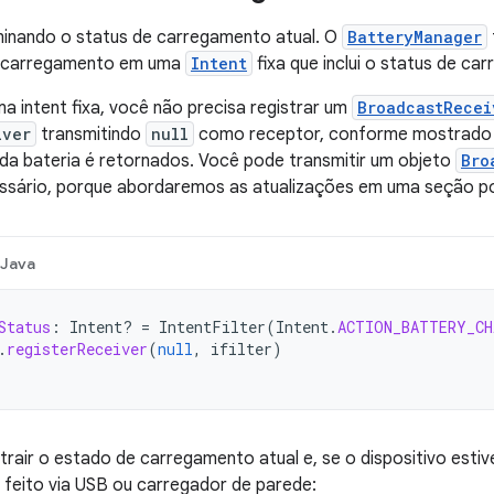
nando o status de carregamento atual. O
BatteryManager
o carregamento em uma
Intent
fixa que inclui o status de ca
 intent fixa, você não precisa registrar um
BroadcastRecei
iver
transmitindo
null
como receptor, conforme mostrado n
 da bateria é retornados. Você pode transmitir um objeto
Bro
ssário, porque abordaremos as atualizações em uma seção po
Java
Status
:
Intent? 
=
IntentFilter
(
Intent
.
ACTION_BATTERY_CH
.
registerReceiver
(
null
,
ifilter
)
rair o estado de carregamento atual e, se o dispositivo esti
 feito via USB ou carregador de parede: