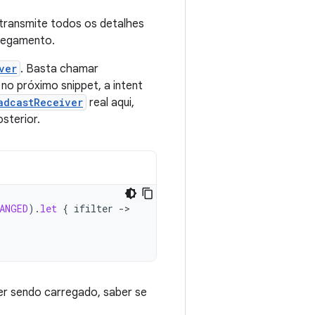
transmite todos os detalhes
rregamento.
ver
. Basta chamar
o próximo snippet, a intent
adcastReceiver
real aqui,
sterior.
ANGED
).
let
{
ifilter
-
ver sendo carregado, saber se