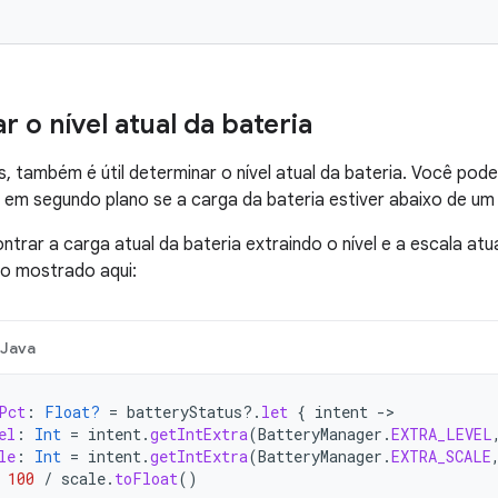
 o nível atual da bateria
, também é útil determinar o nível atual da bateria. Você pod
 em segundo plano se a carga da bateria estiver abaixo de um 
trar a carga atual da bateria extraindo o nível e a escala atua
mo mostrado aqui:
Java
Pct
:
Float?
=
batteryStatus
?.
let
{
intent
-
el
:
Int
=
intent
.
getIntExtra
(
BatteryManager
.
EXTRA_LEVEL
le
:
Int
=
intent
.
getIntExtra
(
BatteryManager
.
EXTRA_SCALE
100
/
scale
.
toFloat
()