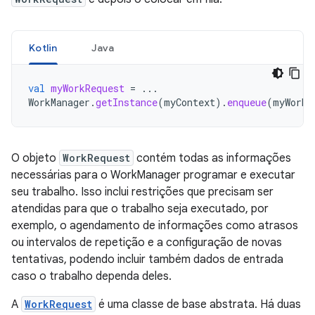
Kotlin
Java
val
myWorkRequest
=
...
WorkManager
.
getInstance
(
myContext
).
enqueue
(
myWorkR
O objeto
WorkRequest
contém todas as informações
necessárias para o WorkManager programar e executar
seu trabalho. Isso inclui restrições que precisam ser
atendidas para que o trabalho seja executado, por
exemplo, o agendamento de informações como atrasos
ou intervalos de repetição e a configuração de novas
tentativas, podendo incluir também dados de entrada
caso o trabalho dependa deles.
A
WorkRequest
é uma classe de base abstrata. Há duas