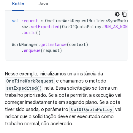
Kotlin
Java
val
request
=
OneTimeWorkRequestBuilder<SyncWorker
<
b
>
.
setExpedited
(
OutOfQuotaPolicy
.
RUN_AS_NON_E
.
build
()
WorkManager
.
getInstance
(
context
)
.
enqueue
(
request
)
Nesse exemplo, inicializamos uma instância da
OneTimeWorkRequest
e chamamos o método
setExpedited()
nela. Essa solicitação se torna um
trabalho priorizado. Se a cota permitir, a execução vai
começar imediatamente em segundo plano. Se a cota
tiver sido usada, o parâmetro
OutOfQuotaPolicy
vai
indicar que a solicitação deve ser executada como
trabalho normal, não acelerado.