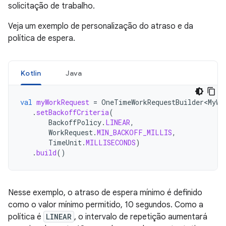
solicitação de trabalho.
Veja um exemplo de personalização do atraso e da
política de espera.
Kotlin
Java
val
myWorkRequest
=
OneTimeWorkRequestBuilder<MyWo
.
setBackoffCriteria
(
BackoffPolicy
.
LINEAR
,
WorkRequest
.
MIN_BACKOFF_MILLIS
,
TimeUnit
.
MILLISECONDS
)
.
build
()
Nesse exemplo, o atraso de espera mínimo é definido
como o valor mínimo permitido, 10 segundos. Como a
política é
LINEAR
, o intervalo de repetição aumentará