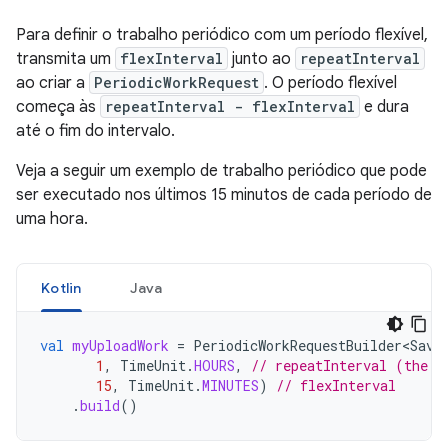
Para definir o trabalho periódico com um período flexível,
transmita um
flexInterval
junto ao
repeatInterval
ao criar a
PeriodicWorkRequest
. O período flexível
começa às
repeatInterval - flexInterval
e dura
até o fim do intervalo.
Veja a seguir um exemplo de trabalho periódico que pode
ser executado nos últimos 15 minutos de cada período de
uma hora.
Kotlin
Java
val
myUploadWork
=
PeriodicWorkRequestBuilder<Save
1
,
TimeUnit
.
HOURS
,
// repeatInterval (the p
15
,
TimeUnit
.
MINUTES
)
// flexInterval
.
build
()