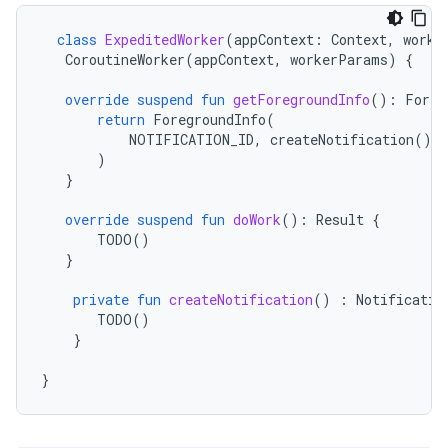
class
ExpeditedWorker
(
appContext
:
Context
,
worke
CoroutineWorker
(
appContext
,
workerParams
)
{
override
suspend
fun
getForegroundInfo
():
Foreg
return
ForegroundInfo
(
NOTIFICATION_ID
,
createNotification
()
)
}
override
suspend
fun
doWork
():
Result
{
TODO
()
}
private
fun
createNotification
()
:
Notificatio
TODO
()
}
}