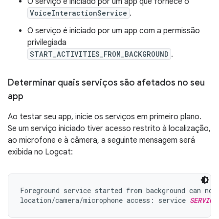
O serviço é iniciado por um app que fornece o
VoiceInteractionService
.
O serviço é iniciado por um app com a permissão
privilegiada
START_ACTIVITIES_FROM_BACKGROUND
.
Determinar quais serviços são afetados no seu
app
Ao testar seu app, inicie os serviços em primeiro plano.
Se um serviço iniciado tiver acesso restrito à localização,
ao microfone e à câmera, a seguinte mensagem será
exibida no Logcat:
Foreground service started from background can not 
location/camera/microphone access: service 
SERVICE