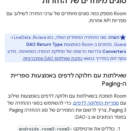
סוגים מיוחדים של החזרות
‫Room מספק כמה סוגים מיוחדים של ערכי החזרה לשילוב עם
ספריות API אחרות.
הערה:
סוגי ההחזרה המיוחדים האלה, כמו RxJava,‏ LiveData ו-
Guava, נתמכים ב-Room באמצעות
DAO Return Type
Converters
ונדרשת הרשמה של מחלקת ההמרה המתאימה. מידע
נוסף זמין במדריך בנושא
כתיבת שאילתות DAO אסינכרוניות
.
שאילתות עם חלוקה לדפים באמצעות ספריית
ה-Paging
‫Room תומכת בשאילתות עם חלוקה לדפים באמצעות שילוב
עם
ספריית החלוקה לדפים
. כדי להשתמש בסוגי ההחזרה של
Paging 3, צריך לרשום את הממירים של סוג ההחזרה Paging
במסד הנתונים או ב-DAO:
כוללים את ארטיפקט
androidx.room3:room3-