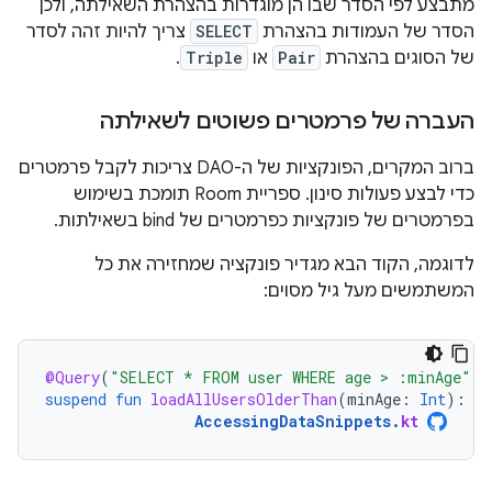
מתבצע לפי הסדר שבו הן מוגדרות בהצהרת השאילתה, ולכן
הסדר של העמודות בהצהרת
SELECT
צריך להיות זהה לסדר
של הסוגים בהצהרת
Pair
או
Triple
.
העברה של פרמטרים פשוטים לשאילתה
ברוב המקרים, הפונקציות של ה-DAO צריכות לקבל פרמטרים
כדי לבצע פעולות סינון. ספריית Room תומכת בשימוש
בפרמטרים של פונקציות כפרמטרים של bind בשאילתות.
לדוגמה, הקוד הבא מגדיר פונקציה שמחזירה את כל
המשתמשים מעל גיל מסוים:
@Query
(
"SELECT * FROM user WHERE age > :minAge"
)
suspend
fun
loadAllUsersOlderThan
(
minAge
:
Int
):
Ar
AccessingDataSnippets
.
kt