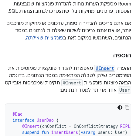
‫Room מספקת הערות נוחות להגדרת פונקציות שמבצעות
הוספות, עדכונים ומחיקות בלי שתצטרכו לכתוב הצהרת SQL.
אם אתם צריכים להגדיר הוספות, עדכונים או מחיקות מורכבים
יותר, או אם אתם צריכים לשלוח שאילתות לנתונים במסד
הנתונים, השתמשו במקום זאת ב
פונקציית שאילתה
.
הוספה
ההערה
@Insert
מאפשרת להגדיר פונקציות שמוסיפות את
הפרמטרים שלהן לטבלה המתאימה במסד הנתונים. בדוגמה
הבאה מוצגות פונקציות
@Insert
תקינות שמכניסות אובייקט
User
אחד או יותר למסד הנתונים:
@Dao
interface
UserDao
{
@Insert
(
onConflict
=
OnConflictStrategy
.
REPLAC
suspend
fun
insertUsers
(
vararg
users
:
User
)