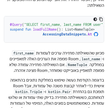
השאילתה:
@Query
(
"SELECT first_name, last_name FROM user"
)
suspend
fun
loadFullName
():
List<NameTuple>
AccessingDataSnippets
.
kt
מכיוון שהשאילתה מחזירה ערכים לעמודות
first_name
ו-
last_name
,‏ Room ממפה את הערכים האלה למאפיינים
במחלקה
NameTuple
. אם השאילתה מחזירה עמודה שלא
ממופה למאפיין באובייקט שמוחזר, Room מציגה אזהרה.
בדוגמה הקודמת נעשה שימוש במחלקת נתונים בהתאמה
אישית כדי לאחזר קבוצת משנה של עמודות, אבל Room
תומכת גם בהחזרת
kotlin.Pair
ו-
kotlin.Triple
לנוחותכם, כששאילתה מחזירה בדיוק שתי עמודות או שלוש
עמודות. כשמשתמשים בסוגים האלה, המיפוי של העמודות