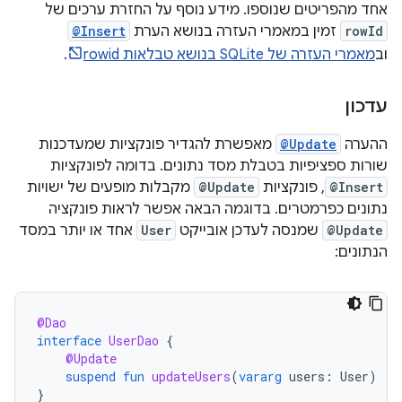
אחד מהפריטים שנוספו. מידע נוסף על החזרת ערכים של
rowId
זמין במאמרי העזרה בנושא הערת
@Insert
וב
מאמרי העזרה של SQLite בנושא טבלאות rowid
.
עדכון
ההערה
@Update
מאפשרת להגדיר פונקציות שמעדכנות
שורות ספציפיות בטבלת מסד נתונים. בדומה לפונקציות
@Insert
, פונקציות
@Update
מקבלות מופעים של ישויות
נתונים כפרמטרים. בדוגמה הבאה אפשר לראות פונקציה
@Update
שמנסה לעדכן אובייקט
User
אחד או יותר במסד
הנתונים:
@Dao
interface
UserDao
{
@Update
suspend
fun
updateUsers
(
vararg
users
:
User
)
}