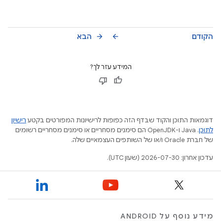
הקודם
הבא
arrow_forward
arrow_back
המידע עזר לך?
דוגמאות התוכן והקוד שבדף הזה כפופות לרישיונות המפורטים בקטע
רישיון
לתוכן
.‏ Java ו-OpenJDK הם סימנים מסחריים או סימנים מסחריים רשומים
של חברת Oracle ו/או של השותפים העצמאיים שלה.
עדכון אחרון: 2026-07-30 (שעון UTC).
מידע נוסף על ANDROID