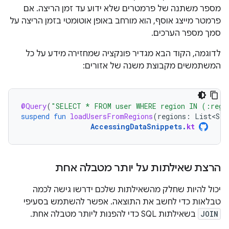
מספר משתנה של פרמטרים שלא ידוע עד זמן הריצה. אם
פרמטר מייצג אוסף, הוא מורחב באופן אוטומטי בזמן הריצה על
סמך מספר הערכים.
לדוגמה, הקוד הבא מגדיר פונקציה שמחזירה מידע על כל
המשתמשים מקבוצת משנה של אזורים:
@Query
(
"SELECT * FROM user WHERE region IN (:regi
suspend
fun
loadUsersFromRegions
(
regions
:
List<Str
AccessingDataSnippets
.
kt
הרצת שאילתות על יותר מטבלה אחת
יכול להיות שחלק מהשאילתות שלכם ידרשו גישה לכמה
טבלאות כדי לחשב את התוצאה. אפשר להשתמש בסעיפי
JOIN
בשאילתות SQL כדי להפנות ליותר מטבלה אחת.