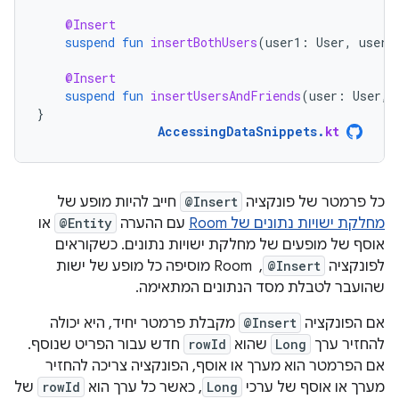
@Insert
suspend
fun
insertBothUsers
(
user1
:
User
,
user2
@Insert
suspend
fun
insertUsersAndFriends
(
user
:
User
,
}
AccessingDataSnippets
.
kt
כל פרמטר של פונקציה
@Insert
חייב להיות מופע של
מחלקת ישויות נתונים של Room
עם ההערה
@Entity
או
אוסף של מופעים של מחלקת ישויות נתונים. כשקוראים
לפונקציה
@Insert
, ‏ Room מוסיפה כל מופע של ישות
שהועבר לטבלת מסד הנתונים המתאימה.
אם הפונקציה
@Insert
מקבלת פרמטר יחיד, היא יכולה
להחזיר ערך
Long
שהוא
rowId
חדש עבור הפריט שנוסף.
אם הפרמטר הוא מערך או אוסף, הפונקציה צריכה להחזיר
מערך או אוסף של ערכי
Long
, כאשר כל ערך הוא
rowId
של