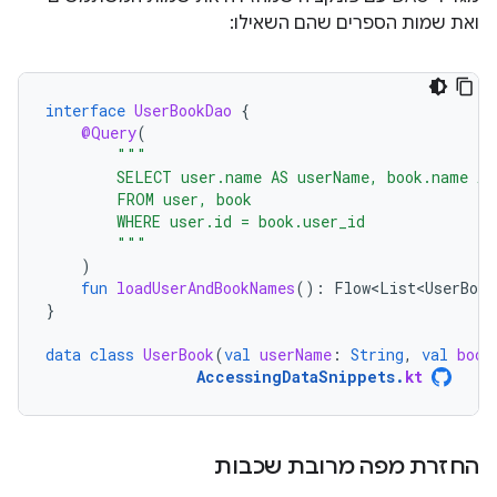
ואת שמות הספרים שהם השאילו:
interface
UserBookDao
{
@Query
(
"""
        SELECT user.name AS userName, book.name AS
        FROM user, book
        WHERE user.id = book.user_id
        """
)
fun
loadUserAndBookNames
():
Flow<List<UserBook
}
data
class
UserBook
(
val
userName
:
String
,
val
book
AccessingDataSnippets
.
kt
החזרת מפה מרובת שכבות