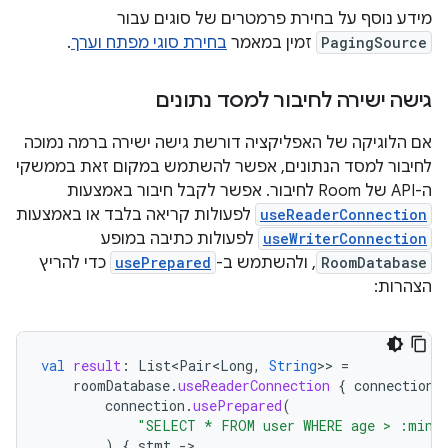
מידע נוסף על בחירת פרמטרים של סוגים עבור
PagingSource
זמין במאמר
בחירת סוגי מפתח וערך
.
גישה ישירה לחיבור למסד נתונים
אם הלוגיקה של האפליקציה דורשת גישה ישירה ברמה נמוכה
לחיבור למסד הנתונים, אפשר להשתמש במקום זאת בממשקי
ה-API של Room לחיבור. אפשר לקבל חיבור באמצעות
useReaderConnection
לפעולות קריאה בלבד או באמצעות
useWriterConnection
לפעולות כתיבה במופע
RoomDatabase
, ולהשתמש ב-
usePrepared
כדי להריץ
הצהרות:
val
result
:
List<Pair<Long
,
String
>>
=
roomDatabase
.
useReaderConnection
{
connection
connection
.
usePrepared
(
"SELECT * FROM user WHERE age > :minA
)
{
stmt
-