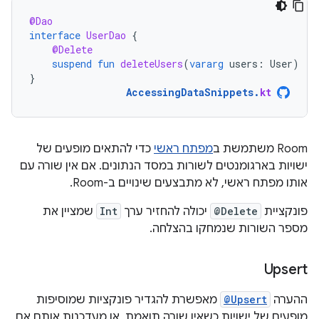
@Dao
interface
UserDao
{
@Delete
suspend
fun
deleteUsers
(
vararg
users
:
User
)
}
AccessingDataSnippets
.
kt
‫Room משתמשת ב
מפתח ראשי
כדי להתאים מופעים של
ישויות בארגומנטים לשורות במסד הנתונים. אם אין שורה עם
אותו מפתח ראשי, לא מתבצעים שינויים ב-Room.
פונקציית
@Delete
יכולה להחזיר ערך
Int
שמציין את
מספר השורות שנמחקו בהצלחה.
Upsert
ההערה
@Upsert
מאפשרת להגדיר פונקציות שמוסיפות
מופעים של ישויות כשאין שורה תואמת, או מעדכנות אותם אם