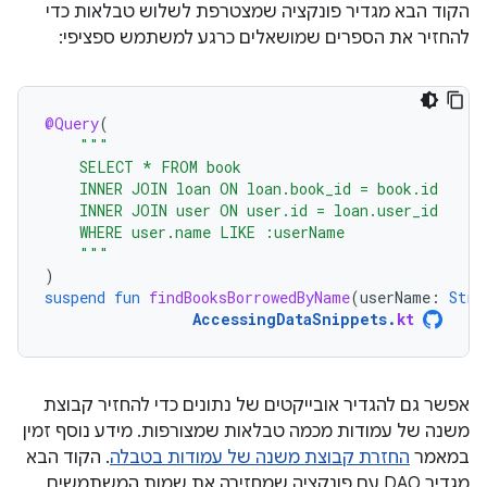
הקוד הבא מגדיר פונקציה שמצטרפת לשלוש טבלאות כדי
להחזיר את הספרים שמושאלים כרגע למשתמש ספציפי:
@Query
(
"""
    SELECT * FROM book
    INNER JOIN loan ON loan.book_id = book.id
    INNER JOIN user ON user.id = loan.user_id
    WHERE user.name LIKE :userName
    """
)
suspend
fun
findBooksBorrowedByName
(
userName
:
Stri
AccessingDataSnippets
.
kt
אפשר גם להגדיר אובייקטים של נתונים כדי להחזיר קבוצת
משנה של עמודות מכמה טבלאות שמצורפות. מידע נוסף זמין
במאמר
החזרת קבוצת משנה של עמודות בטבלה
. הקוד הבא
מגדיר DAO עם פונקציה שמחזירה את שמות המשתמשים