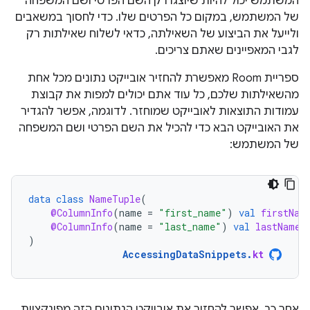
המשתמש יכול להיות שיוצגו רק השם הפרטי ושם המשפחה
של המשתמש, במקום כל הפרטים שלו. כדי לחסוך במשאבים
ולייעל את הביצוע של השאילתה, כדאי לשלוח שאילתות רק
לגבי המאפיינים שאתם צריכים.
ספריית Room מאפשרת להחזיר אובייקט נתונים מכל אחת
מהשאילתות שלכם, כל עוד אתם יכולים למפות את קבוצת
עמודות התוצאות לאובייקט שמוחזר. לדוגמה, אפשר להגדיר
את האובייקט הבא כדי להכיל את השם הפרטי ושם המשפחה
של המשתמש:
data
class
NameTuple
(
@ColumnInfo
(
name
=
"first_name"
)
val
firstNam
@ColumnInfo
(
name
=
"last_name"
)
val
lastName
:
)
AccessingDataSnippets
.
kt
אחר כך, אפשר להחזיר את אובייקט הנתונים הזה מפונקציית