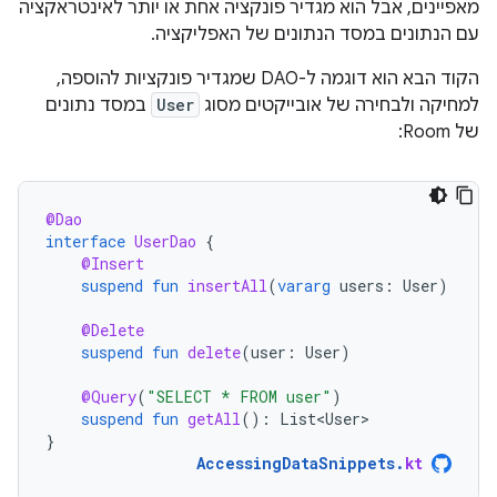
מאפיינים, אבל הוא מגדיר פונקציה אחת או יותר לאינטראקציה
עם הנתונים במסד הנתונים של האפליקציה.
הקוד הבא הוא דוגמה ל-DAO שמגדיר פונקציות להוספה,
למחיקה ולבחירה של אובייקטים מסוג
User
במסד נתונים
של Room:
@Dao
interface
UserDao
{
@Insert
suspend
fun
insertAll
(
vararg
users
:
User
)
@Delete
suspend
fun
delete
(
user
:
User
)
@Query
(
"SELECT * FROM user"
)
suspend
fun
getAll
():
List<User>
}
AccessingDataSnippets
.
kt