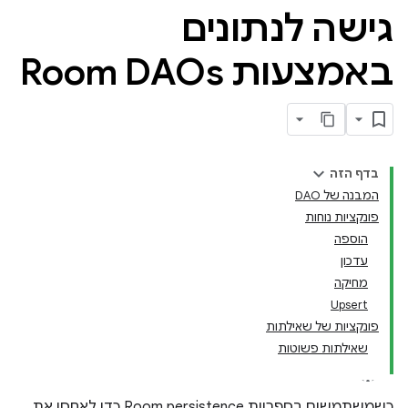
גישה לנתונים
באמצעות Room DAOs
בדף הזה
המבנה של DAO
פונקציות נוחות
הוספה
עדכון
מחיקה
Upsert
פונקציות של שאילתות
שאילתות פשוטות
כשמשתמשים בספריית Room persistence כדי לאחסן את