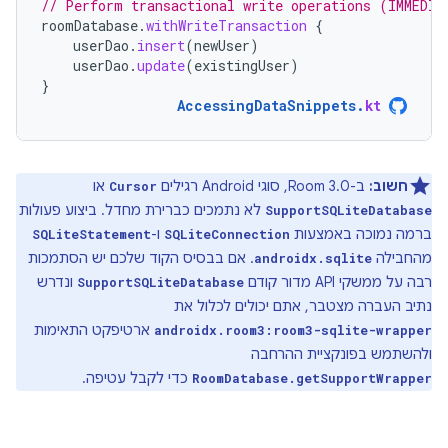
// Perform transactional write operations (IMMEDIA
roomDatabase
.
withWriteTransaction
{
userDao
.
insert
(
newUser
)
userDao
.
update
(
existingUser
)
}
AccessingDataSnippets
.
kt
חשוב:
ב-Room 3.0, סוגי Android רגילים
או
Cursor
לא נתמכים כברירת מחדל. ביצוע פעולות
SupportSQLiteDatabase
ברמה נמוכה באמצעות
ו-
SQLiteStatement
SQLiteConnection
מהחבילה
. אם בבסיס הקוד שלכם יש הסתמכות
androidx.sqlite
רבה על ממשקי API מדור קודם
ונדרש
SupportSQLiteDatabase
נתיב העברה מצטבר, אתם יכולים לכלול את
ארטיפקט התאימות
androidx.room3:room3-sqlite-wrapper
ולהשתמש בפונקציית ההרחבה
כדי לקבל עטיפה.
RoomDatabase.getSupportWrapper