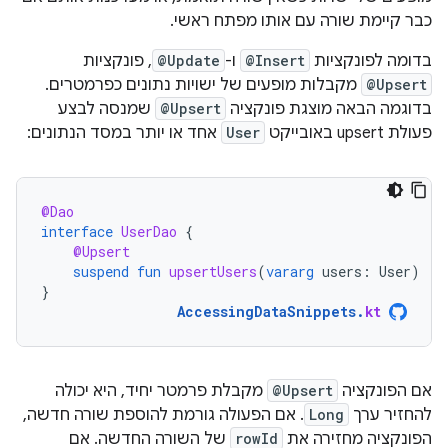
כבר קיימת שורה עם אותו מפתח ראשי.
בדומה לפונקציות
@Insert
ו-
@Update
, פונקציות
@Upsert
מקבלות מופעים של ישויות נתונים כפרמטרים.
בדוגמה הבאה מוצגת פונקציה
@Upsert
שמנסה לבצע
פעולת upsert באובייקט
User
אחד או יותר במסד הנתונים:
@Dao
interface
UserDao
{
@Upsert
suspend
fun
upsertUsers
(
vararg
users
:
User
)
}
AccessingDataSnippets
.
kt
אם הפונקציה
@Upsert
מקבלת פרמטר יחיד, היא יכולה
להחזיר ערך
Long
. אם הפעולה גורמת להוספת שורה חדשה,
הפונקציה מחזירה את
rowId
של השורה החדשה. אם