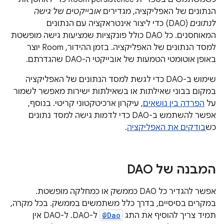
הנתונים של האפליקציה, מגדירים
אובייקטים של גישה
לנתונים
(DAO) כדי ליצור אינטראקציה עם הנתונים
המאוחסנים. כל DAO כולל פונקציות שמציעות גישה מופשטת
למסד הנתונים של האפליקציה. בזמן ההידור, Room יוצר
באופן אוטומטי הטמעות של אובייקטי ה-DAO שהגדרתם.
שימוש ב-DAO כדי לגשת למסד הנתונים של האפליקציה
במקום בבוני שאילתות או בשאילתות ישירות מאפשר לשמור
על
הפרדה בין נושאים
, עיקרון ארכיטקטוני קריטי. בנוסף,
אפשר להשתמש ב-DAO כדי לדמות גישה למסד נתונים
כש
בודקים את האפליקציה
.
המבנה של DAO
אפשר להגדיר כל DAO כממשק או כמחלקה מופשטת.
במקרים בסיסיים, בדרך כלל משתמשים בממשק. בכל מקרה,
תמיד צריך להוסיף את התג
@Dao
ל-DAO. ל-DAO אין