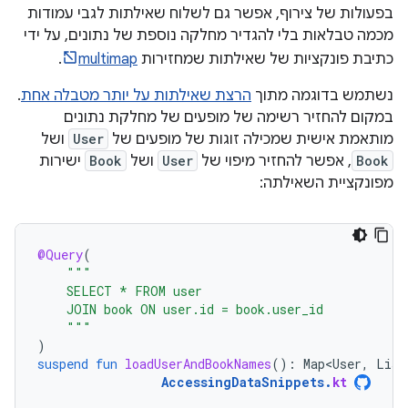
בפעולות של צירוף, אפשר גם לשלוח שאילתות לגבי עמודות
מכמה טבלאות בלי להגדיר מחלקה נוספת של נתונים, על ידי
כתיבת פונקציות של שאילתות שמחזירות
multimap
.
נשתמש בדוגמה מתוך
הרצת שאילתות על יותר מטבלה אחת
.
במקום להחזיר רשימה של מופעים של מחלקת נתונים
מותאמת אישית שמכילה זוגות של מופעים של
User
ושל
Book
, אפשר להחזיר מיפוי של
User
ושל
Book
ישירות
מפונקציית השאילתה:
@Query
(
"""
    SELECT * FROM user
    JOIN book ON user.id = book.user_id
    """
)
suspend
fun
loadUserAndBookNames
():
Map<User
,
List
AccessingDataSnippets
.
kt