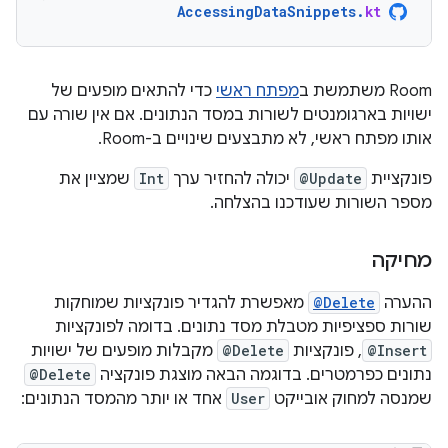
AccessingDataSnippets
.
kt
‫Room משתמשת ב
מפתח ראשי
כדי להתאים מופעים של
ישויות בארגומנטים לשורות במסד הנתונים. אם אין שורה עם
אותו מפתח ראשי, לא מתבצעים שינויים ב-Room.
פונקציית
@Update
יכולה להחזיר ערך
Int
שמציין את
מספר השורות שעודכנו בהצלחה.
מחיקה
ההערה
@Delete
מאפשרת להגדיר פונקציות שמוחקות
שורות ספציפיות מטבלת מסד נתונים. בדומה לפונקציות
@Insert
, פונקציות
@Delete
מקבלות מופעים של ישויות
נתונים כפרמטרים. בדוגמה הבאה מוצגת פונקציה
@Delete
שמנסה למחוק אובייקט
User
אחד או יותר מהמסד הנתונים: