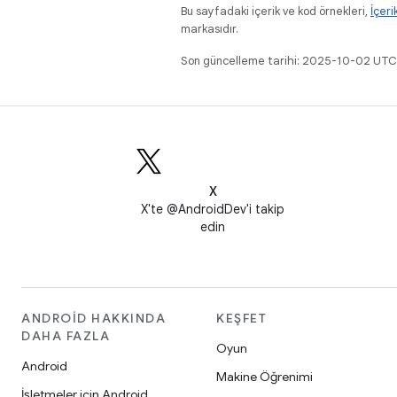
Bu sayfadaki içerik ve kod örnekleri,
İçeri
markasıdır.
Son güncelleme tarihi: 2025-10-02 UTC
X
X'te @AndroidDev'i takip
edin
ANDROID HAKKINDA
KEŞFET
DAHA FAZLA
Oyun
Android
Makine Öğrenimi
İşletmeler için Android