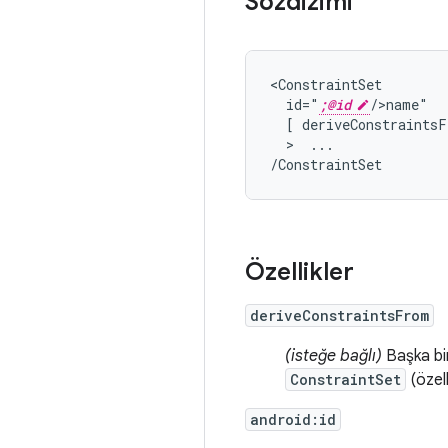
Sözdizimi
id="
;@id
[
deriveConstraints
  >  
...

/ConstraintSet
Özellikler
deriveConstraintsFrom
(isteğe bağlı)
Başka bi
ConstraintSet
(özell
android:id