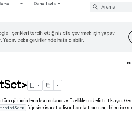
nlama
Daha fazla
le, içerikleri tercih ettiğiniz dile çevirmek için yapay
r. Yapay zeka çevirilerinde hata olabilir.
Bu
t
Set>
tüm görünümlerin konumlarını ve özelliklerini belirtir tıklayın. Gen
traintSet>
öğesine işaret ediyor hareket sırasını, diğeri ise s