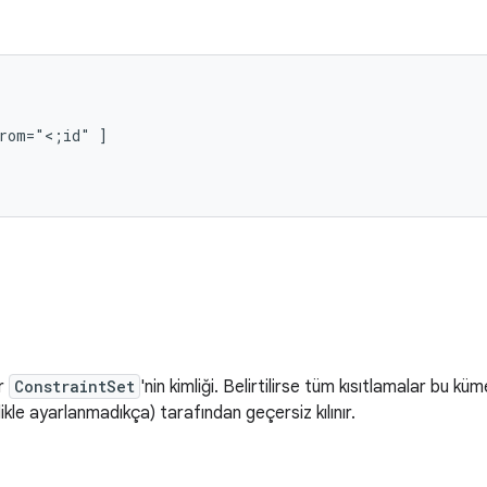
From="<;id"
r
ConstraintSet
'nin kimliği. Belirtilirse tüm kısıtlamalar bu kü
ikle ayarlanmadıkça) tarafından geçersiz kılınır.