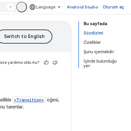
/
Android Studio
Oturum aç
Bu sayfada
Sözdizimi
Özellikler
Şunu içermelidir:
İçinde bulunduğu
 size yardımcı oldu mu?
yer:
ellikle
<Transition>
öğesi,
onu tanımlar.