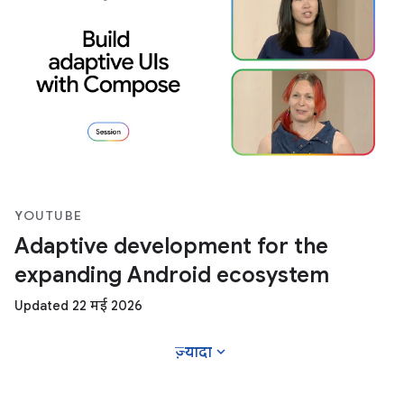
YOUTUBE
Adaptive development for the
expanding Android ecosystem
Updated 22 मई 2026
expand_more
ज़्यादा