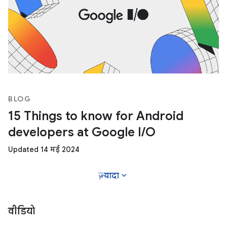
BLOG
15 Things to know for Android
developers at Google I/O
Updated 14 मई 2024
expand_more
ज़्यादा
वीडियो